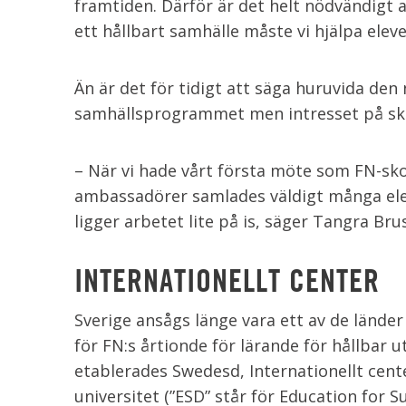
framtiden. Därför är det helt nödvändigt at
ett hållbart samhälle måste vi hjälpa elev
Än är det för tidigt att säga huruvida den 
samhällsprogrammet men intresset på skol
– När vi hade vårt första möte som FN-skol
ambassadörer samlades väldigt många ele
ligger arbetet lite på is, säger Tangra Bru
INTERNATIONELLT CENTER
Sverige ansågs länge vara ett av de lände
för FN:s årtionde för lärande för hållbar u
etablerades Swedesd, Internationellt cente
universitet (”ESD” står för Education for 