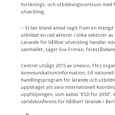
forsknings- och utbildningscentrum med f
utveckling.
– Vi har bland annat tagit fram en mängd v
utbildat en rad aktörer i olika sektorer av 
Lärande för hållbar utveckling handlar int
samhället, säger Eva Friman, föreståndar
Centret utsågs 2015 av Unesco, FN:s organ
kommunikation/information, till nationel
handlingsprogram för lärande och utbildni
uppdraget att vara internationell koordin
uppföljningen, som kallas ”ESD for 2030”,
världskonferens för hållbart lärande i Berli