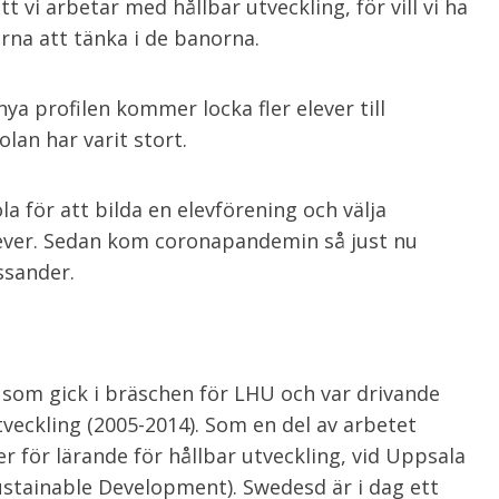
t vi arbetar med hållbar utveckling, för vill vi ha
erna att tänka i de banorna.
nya profilen kommer locka fler elever till
an har varit stort.
a för att bilda en elevförening och välja
ver. Sedan kom coronapandemin så just nu
ssander.
r som gick i bräschen för LHU och var drivande
tveckling (2005-2014). Som en del av arbetet
r för lärande för hållbar utveckling, vid Uppsala
Sustainable Development). Swedesd är i dag ett