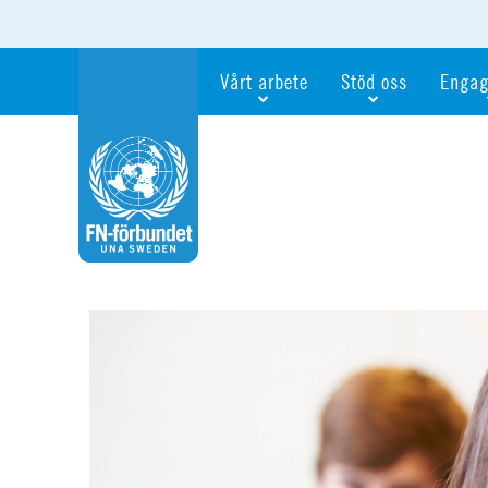
Vårt arbete
Stöd oss
Engag
Våra fokusfrågor
Bli månadsgivare
Bli me
Vi utbildar och informerar
Ge en gåva
Ge en 
Vi stödjer FN:s arbete för flickors rättig
För företag
Ta del 
Vi samarbetar internationellt
Gåvobevis
Bli akt
Agenda 2030
Minnesgåva
Bli FN-
Testamentera
För dig
Webbshop
Världsk