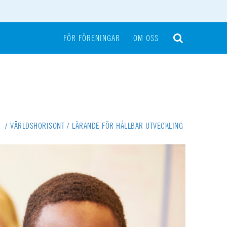
FÖR FÖRENINGAR
OM OSS
T
/
VÄRLDSHORISONT
/
LÄRANDE FÖR HÅLLBAR UTVECKLING