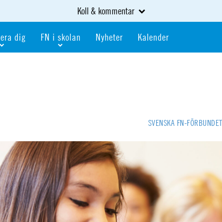
Koll & kommentar
era dig
FN i skolan
Nyheter
Kalender
dlem
Bli FN-skola
gåva
Bli skola med världskoll
heter
av kurser och event
Portalen för FN-skolor
iv i en FN-förening
Portalen för världskoll i skolan
SVENSKA FN-FÖRBUNDE
skola
Öppet skolmaterial
 som är ung
Globalis
oll i skolan