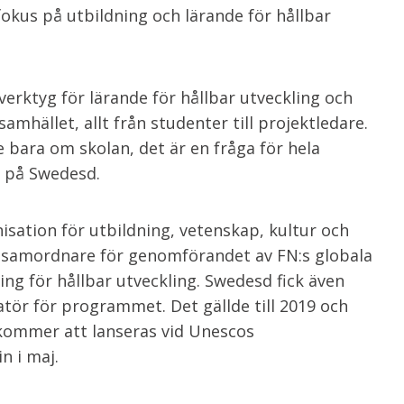
okus på utbildning och lärande för hållbar
erktyg för lärande för hållbar utveckling och
samhället, allt från studenter till projektledare.
e bara om skolan, det är en fråga för hela
e på Swedesd.
isation för utbildning, vetenskap, kultur och
l samordnare för genomförandet av FN:s globala
ng för hållbar utveckling. Swedesd fick även
atör för programmet. Det gällde till 2019 och
 kommer att lanseras vid Unescos
n i maj.