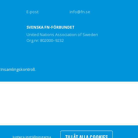
E-post:
info@fn.se
SVENSKA FN-FÖRBUNDET
United Nations Association of Sweden
Org.nr: 802000–9232
Insamlingskontroll.
TILLÅT ALLA COOKIES
Justera inställningarna