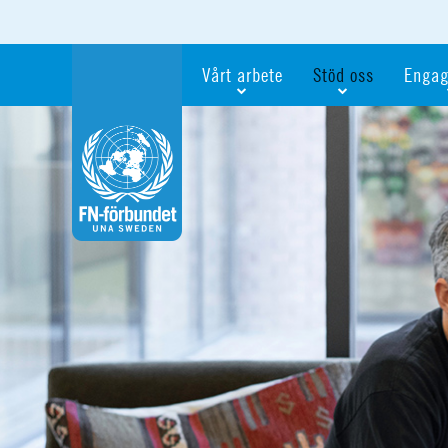
Vårt arbete
Stöd oss
Engag
Våra fokusfrågor
Bli månadsgivare
Bli me
Vi utbildar och informerar
Ge en gåva
Ge en 
Vi stödjer FN:s arbete för flickors rättig
För företag
Ta del 
Vi samarbetar internationellt
Gåvobevis
Bli akt
Agenda 2030
Minnesgåva
Bli FN-
Testamentera
För dig
Webbshop
Världsk