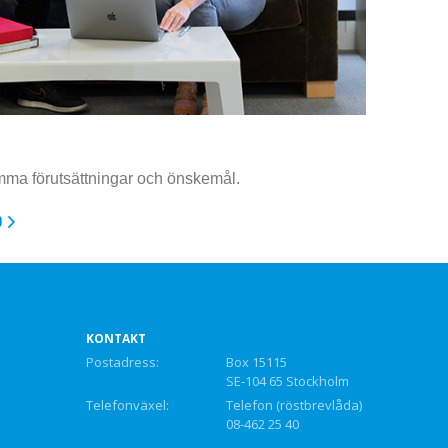
mma förutsättningar och önskemål.
D
KONTAKT
Postadress:
Box 15115
SE-104 65 Stockholm
Telefonväxel:
Telefon (röstbrevlåda)
08-462 25 40