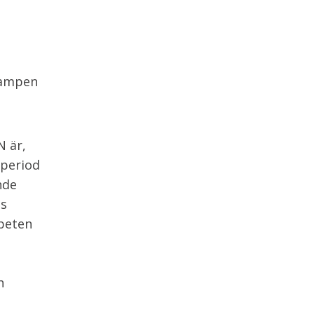
tkampen
N är,
 period
nde
as
rbeten
h