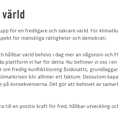
 värld
tå upp för en fredligare och säkrare värld. För klima
espekt för mänskliga rättigheter och demokrati.
ch hållbar värld behövs i dag mer än någonsin och F
a plattform vi har för detta. Nu befinner vi oss i en
 om fredlig konfliktlösning åsidosätts, grundlägga
 klimatkrisen blir alltmer ett faktum. Dessutom kap
anke på konsekvenserna. Det gör att behovet av sama
till en positiv kraft för fred, hållbar utveckling oc