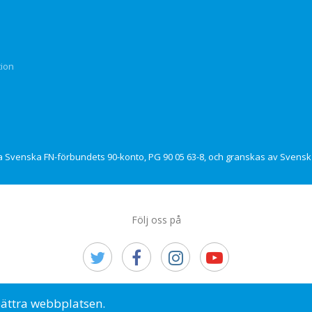
tion
via Svenska FN-förbundets 90-konto, PG 90 05 63-8, och granskas av Svensk 
Följ oss på
© Svenska FN-förbundet, 2023
bättra webbplatsen.