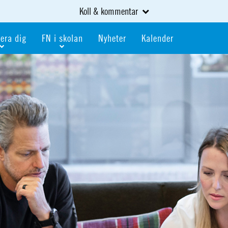
Koll & kommentar
era dig
FN i skolan
Nyheter
Kalender
dlem
Bli FN-skola
gåva
Bli skola med världskoll
heter
av kurser och event
Portalen för FN-skolor
iv i en FN-förening
Portalen för världskoll i skolan
skola
Öppet skolmaterial
 som är ung
Globalis
oll i skolan