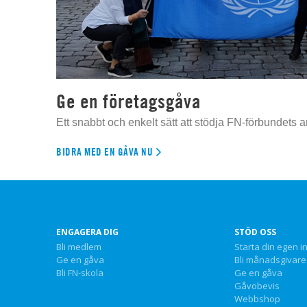
Ge en företagsgåva
Ett snabbt och enkelt sätt att stödja FN-förbundets a
BIDRA MED EN GÅVA NU
ENGAGERA DIG
STÖD OSS
Bli medlem
Starta din egen i
Ge en gåva
Bli månadsgivare
Bli FN-skola
Ge en gåva
Gåvobevis
Webbshop