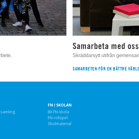
Samarbeta med oss
rbete.
Skräddarsytt utifrån gemensa
SAMARBETEN FÖR EN BÄTTRE VÄRL
FN I SKOLAN
nsamling
Bli FN-skola
FN-rollspel
Skolmaterial