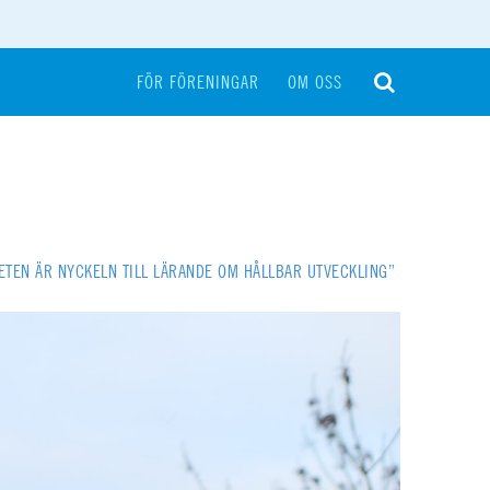
FÖR FÖRENINGAR
OM OSS
HETEN ÄR NYCKELN TILL LÄRANDE OM HÅLLBAR UTVECKLING”