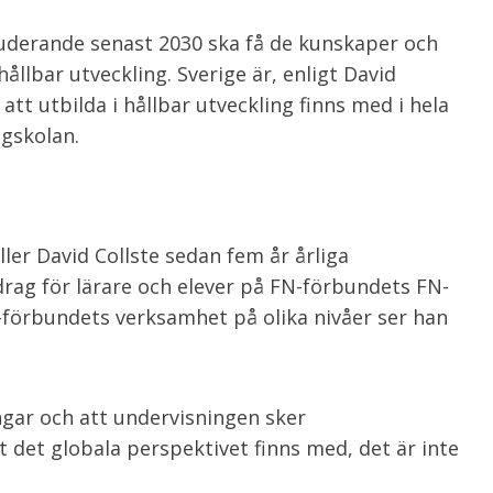
studerande senast 2030 ska få de kunskaper och
ållbar utveckling. Sverige är, enligt David
 att utbilda i hållbar utveckling finns med i hela
ögskolan.
ler David Collste sedan fem år årliga
rag för lärare och elever på FN-förbundets FN-
N-förbundets verksamhet på olika nivåer ser han
ngar och att undervisningen sker
t det globala perspektivet finns med, det är inte