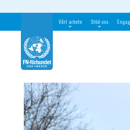
Vårt arbete
Stöd oss
Engag
Våra fokusfrågor
Bli månadsgivare
Bli me
Vi utbildar och informerar
Ge en gåva
Ge en 
Vi stödjer FN:s arbete för flickors rättig
För företag
Ta del 
Vi samarbetar internationellt
Gåvobevis
Bli akt
Agenda 2030
Minnesgåva
Bli FN-
Testamentera
För dig
Webbshop
Världsk