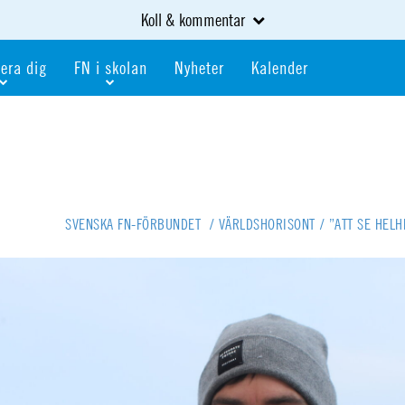
Koll & kommentar
era dig
FN i skolan
Nyheter
Kalender
dlem
Bli FN-skola
gåva
Bli skola med världskoll
heter
av kurser och event
Portalen för FN-skolor
iv i en FN-förening
Portalen för världskoll i skolan
SVENSKA FN-FÖRBUNDET
/
VÄRLDSHORISONT
/
”ATT SE HEL
skola
Öppet skolmaterial
 som är ung
Globalis
oll i skolan