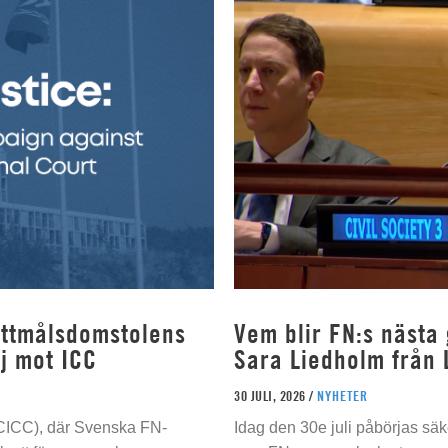
rottmålsdomstolens
Vem blir FN:s nästa
j mot ICC
Sara Liedholm från 
30 JULI, 2026 /
NYHETER
 (CICC), där Svenska FN-
Idag den 30e juli påbörjas sä