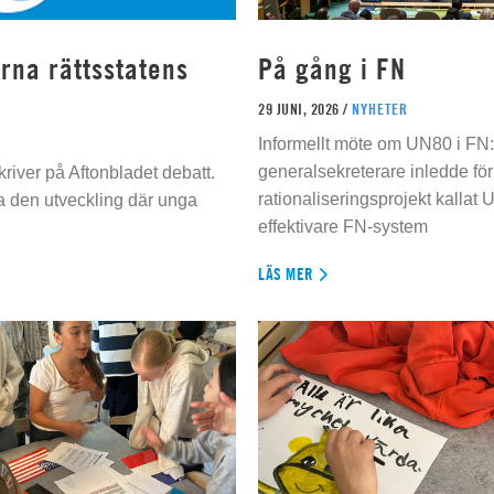
rna rättsstatens
På gång i FN
29 JUNI, 2026 /
NYHETER
Informellt möte om UN80 i FN
generalsekreterare inledde för
river på Aftonbladet debatt.
rationaliseringsprojekt kallat U
da den utveckling där unga
effektivare FN-system
LÄS MER