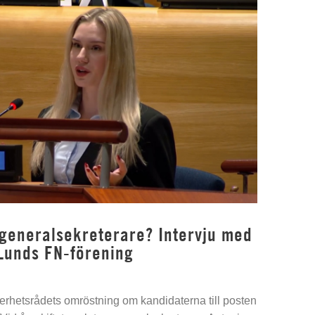
 generalsekreterare? Intervju med
Lunds FN-förening
kerhetsrådets omröstning om kandidaterna till posten