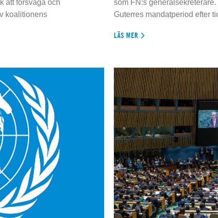
 att försvaga och
som FN:s generalsekreterare. 
 koalitionens
Guterres mandatperiod efter tio
LÄS MER