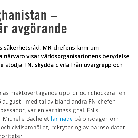
fghanistan –
är avgörande
:s säkerhetsråd, MR-chefens larm om
 närvaro visar världsorganisationens betydelse
 stödja FN, skydda civila från övergrepp och
ernas maktövertagande upprör och chockerar en
16 augusti, med tal av bland andra FN-chefen
assadör, var en varningssignal. FN:s
r Michelle Bachelet
larmade
på onsdagen om
 och civilsamhället, rekrytering av barnsoldater
noriteter.