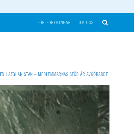
FÖR FÖRENINGAR
OM OSS
R FN I AFGHANISTAN – MEDLEMMARNAS STÖD ÄR AVGÖRANDE