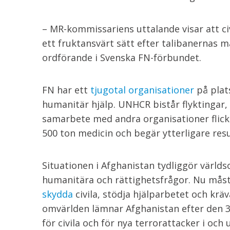
– MR-kommissariens uttalande visar att civ
ett fruktansvärt sätt efter talibanernas 
ordförande i Svenska FN-förbundet.
FN har ett
tjugotal organisationer
på plat
humanitär hjälp. UNHCR bistår flyktingar,
samarbete med andra organisationer flick
500 ton medicin och begär ytterligare res
Situationen i Afghanistan tydliggör världso
humanitära och rättighetsfrågor. Nu mås
skydda
civila, stödja hjälparbetet och krä
omvärlden lämnar Afghanistan efter den 3
för civila och för nya terrorattacker i och 