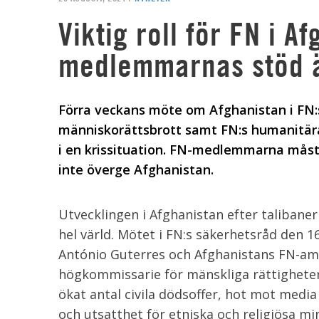
Viktig roll för FN i A
medlemmarnas stöd 
Förra veckans möte om Afghanistan i FN
människorättsbrott samt FN:s humanitära
i en krissituation. FN-medlemmarna måste
inte överge Afghanistan.
Utvecklingen i Afghanistan efter taliban
hel värld. Mötet i FN:s säkerhetsråd den 
António Guterres och Afghanistans FN-amb
högkommissarie för mänskliga rättighete
ökat antal civila dödsoffer, hot mot media
och utsatthet för etniska och religiösa mi