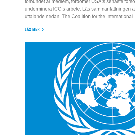
förbundet är medlem, fördömer USA:s senaste försök
underminera ICC:s arbete. Läs sammanfattningen av
uttalande nedan. The Coalition for the International
LÄS MER