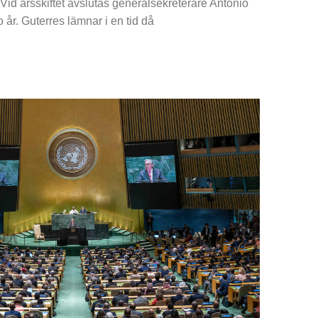
Vid årsskiftet avslutas generalsekreterare Antonio
 år. Guterres lämnar i en tid då