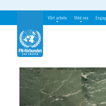
Vårt arbete
Stöd oss
Engag
Våra fokusfrågor
Bli månadsgivare
Bli me
Vi utbildar och informerar
Ge en gåva
Ge en 
Vi stödjer FN:s arbete för flickors rättig
För företag
Ta del 
Vi samarbetar internationellt
Gåvobevis
Bli akt
Agenda 2030
Minnesgåva
Bli FN-
Testamentera
För dig
Webbshop
Världsk