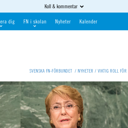
Koll & kommentar
era dig
FN i skolan
Nyheter
Kalender
dlem
Bli FN-skola
gåva
Bli skola med världskoll
heter
av kurser och event
Portalen för FN-skolor
iv i en FN-förening
Portalen för världskoll i skolan
SVENSKA FN-FÖRBUNDET
/
NYHETER
/
VIKTIG ROLL FÖ
skola
Öppet skolmaterial
 som är ung
Globalis
oll i skolan