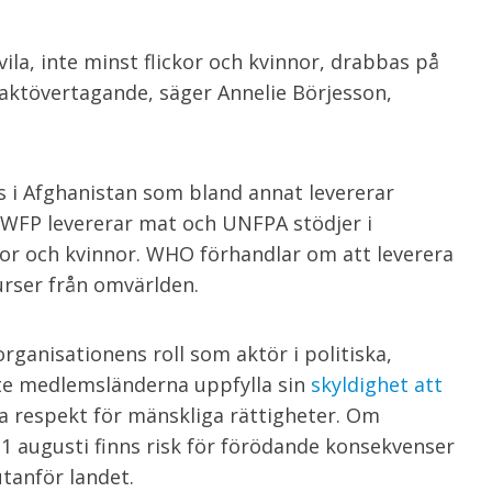
ila, inte minst flickor och kvinnor, drabbas på
maktövertagande, säger Annelie Börjesson,
s i Afghanistan som bland annat levererar
 WFP levererar mat och UNFPA stödjer i
or och kvinnor. WHO förhandlar om att leverera
urser från omvärlden.
rganisationens roll som aktör i politiska,
te medlemsländerna uppfylla sin
skyldighet att
va respekt för mänskliga rättigheter. Om
1 augusti finns risk för förödande konsekvenser
utanför landet.