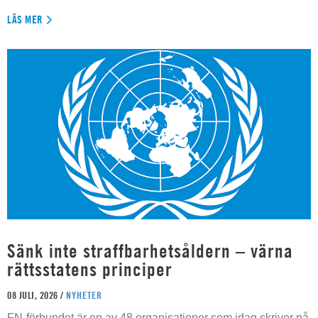
LÄS MER
Sänk inte straffbarhetsåldern – värna
rättsstatens principer
08 JULI, 2026 /
NYHETER
FN-förbundet är en av 48 organisationer som idag skriver på