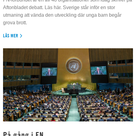
Aftonbladet debatt. Läs här. Sverige står inför en stor
utmaning att vända den utveckling där unga barn begår
grova brott.
LÄS MER
På gång i FN