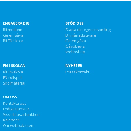
ENGAGERA DIG
STÖD OSS
Bli medlem
Starta din egen insamling
Ge en gåva
Bli månadsgivare
Bli FN-skola
Ge en gåva
Gåvobevis
Webbshop
FN I SKOLAN
NYHETER
Bli FN-skola
Presskontakt
FN-rollspel
Skolmaterial
OM OSS
Kontakta oss
Lediga tjänster
Visselblåsarfunktion
Kalender
Om webbplatsen