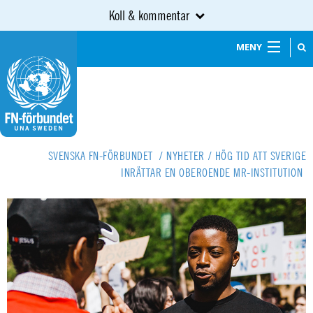
Koll & kommentar
MENY
SVENSKA FN-FÖRBUNDET
/
NYHETER
/
HÖG TID ATT SVERIGE
INRÄTTAR EN OBEROENDE MR-INSTITUTION