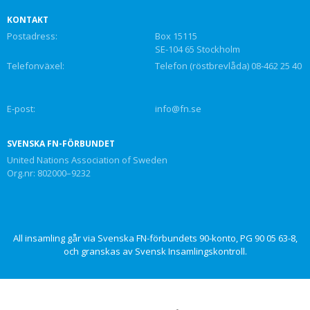
KONTAKT
Postadress:
Box 15115
SE-104 65 Stockholm
Telefonväxel:
Telefon (röstbrevlåda) 08-462 25 40
E-post:
info@fn.se
SVENSKA FN-FÖRBUNDET
United Nations Association of Sweden
Org.nr: 802000–9232
All insamling går via Svenska FN-förbundets 90-konto, PG 90 05 63-8,
och granskas av Svensk Insamlingskontroll.