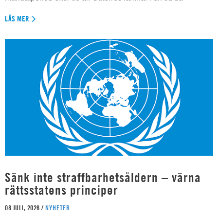
LÄS MER
Sänk inte straffbarhetsåldern – värna
rättsstatens principer
08 JULI, 2026 /
NYHETER