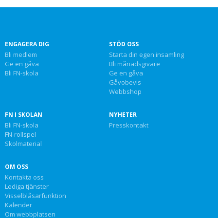
ENGAGERA DIG
STÖD OSS
Bli medlem
Starta din egen insamling
Ge en gåva
Bli månadsgivare
Bli FN-skola
Ge en gåva
Gåvobevis
Webbshop
FN I SKOLAN
NYHETER
Bli FN-skola
Presskontakt
FN-rollspel
Skolmaterial
OM OSS
Kontakta oss
Lediga tjänster
Visselblåsarfunktion
Kalender
Om webbplatsen