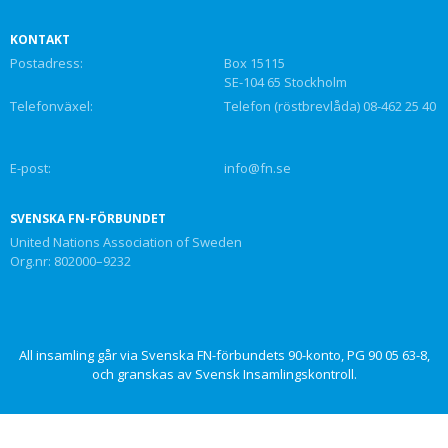
KONTAKT
Postadress:
Box 15115
SE-104 65 Stockholm
Telefonväxel:
Telefon (röstbrevlåda) 08-462 25 40
E-post:
info@fn.se
SVENSKA FN-FÖRBUNDET
United Nations Association of Sweden
Org.nr: 802000–9232
All insamling går via Svenska FN-förbundets 90-konto, PG 90 05 63-8,
och granskas av Svensk Insamlingskontroll.