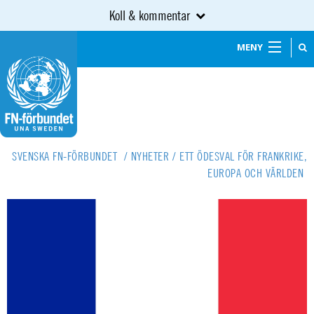
Koll & kommentar
MENY
SVENSKA FN-FÖRBUNDET
/
NYHETER
/
ETT ÖDESVAL FÖR FRANKRIKE,
EUROPA OCH VÄRLDEN