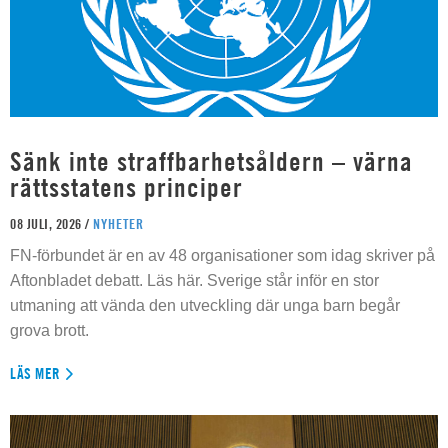
Sänk inte straffbarhetsåldern – värna
rättsstatens principer
08 JULI, 2026 /
NYHETER
FN-förbundet är en av 48 organisationer som idag skriver på
Aftonbladet debatt. Läs här. Sverige står inför en stor
utmaning att vända den utveckling där unga barn begår
grova brott.
LÄS MER