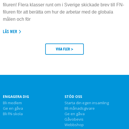
filuren! Flera klasser runt om i Sverige skickade brev till FN-
filuren för att berätta om hur de arbetar med de globala
målen och för
LÄS MER
VISA FLER >
ENGAGERA DIG
STÖD OSS
Bli medlem
Starta din egen insamling
Ge en gåva
Bli månadsgivare
Bli FN-skola
Ge en gåva
Gåvobevis
Webbshop