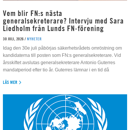
Vem blir FN:s nästa
generalsekreterare? Intervju med Sara
Liedholm från Lunds FN-förening
30 JULI, 2026 /
NYHETER
Idag den 30e juli påbörjas säkerhetsrådets omröstning om
kandidaterna till posten som FN:s generalsekreterare. Vid
årsskiftet avslutas generalsekreterare Antonio Guterres
mandatperiod efter tio år. Guterres lämnar i en tid då
LÄS MER