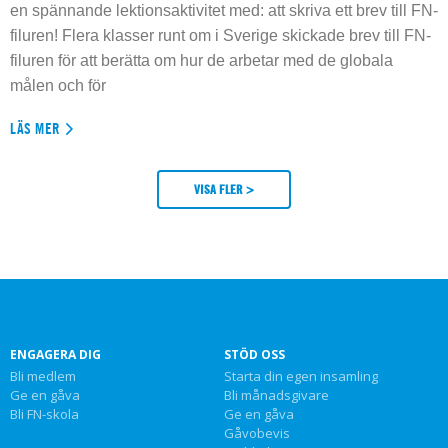
en spännande lektionsaktivitet med: att skriva ett brev till FN-
filuren! Flera klasser runt om i Sverige skickade brev till FN-
filuren för att berätta om hur de arbetar med de globala
målen och för
LÄS MER
VISA FLER >
ENGAGERA DIG
STÖD OSS
Bli medlem
Starta din egen insamling
Ge en gåva
Bli månadsgivare
Bli FN-skola
Ge en gåva
Gåvobevis