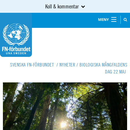
Koll & kommentar
MENY
SVENSKA FN-FÖRBUNDET
/
NYHETER
/
BIOLOGISKA MÅNGFALDENS
DAG 22 MAJ