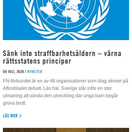
Sänk inte straffbarhetsåldern – värna
rättsstatens principer
08 JULI, 2026 /
NYHETER
FN-förbundet är en av 48 organisationer som idag skriver på
Aftonbladet debatt. Läs här. Sverige står inför en stor
utmaning att vända den utveckling där unga barn begår
grova brott.
LÄS MER