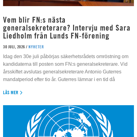
Vem blir FN:s nästa
generalsekreterare? Intervju med Sara
Liedholm från Lunds FN-förening
30 JULI, 2026 /
NYHETER
Idag den 30e juli påbörjas säkerhetsrådets omröstning om
kandidaterna till posten som FN:s generalsekreterare. Vid
årsskiftet avslutas generalsekreterare Antonio Guterres
mandatperiod efter tio år. Guterres lämnar i en tid då
LÄS MER