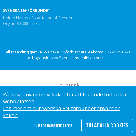
SVENSKA FN-FÖRBUNDET
United Nations Association of Sweden
Org.nr: 802000–9232
All insamling går via Svenska FN-förbundets 90-konto, PG 90 05 63-8,
och granskas av Svensk Insamlingskontroll.
Följ oss på
På fn.se använder vi kakor för att löpande förbättra
webbplatsen.
Läs mer om hur Svenska FN-förbundet använder
kakor.
© Svenska FN-förbundet, 2023
TILLÅT ALLA COOKIES
Justera inställningarna