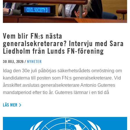
Vem blir FN:s nästa
generalsekreterare? Intervju med Sara
Liedholm från Lunds FN-förening
30 JULI, 2026 /
NYHETER
Idag den 30e juli påbörjas säkerhetsrådets omröstning om
kandidaterna till posten som FN:s generalsekreterare. Vid
årsskiftet avslutas generalsekreterare Antonio Guterres
mandatperiod efter tio år. Guterres lämnar i en tid då
LÄS MER