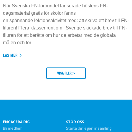
När Svenska FN-förbundet lanserade höstens FN-
dagsmaterial gratis för skolor fanns
en spännande lektionsaktivitet med: att skriva ett brev till FN-
filuren! Flera klasser runt om i Sverige skickade brev till FN-
filuren för att berätta om hur de arbetar med de globala
målen och för
LÄS MER
VISA FLER >
ENGAGERA DIG
STÖD OSS
Bli medlem
Starta din egen insamling