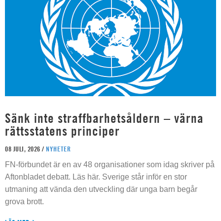
Sänk inte straffbarhetsåldern – värna
rättsstatens principer
08 JULI, 2026 /
NYHETER
FN-förbundet är en av 48 organisationer som idag skriver på
Aftonbladet debatt. Läs här. Sverige står inför en stor
utmaning att vända den utveckling där unga barn begår
grova brott.