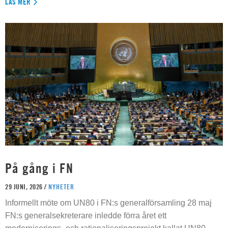
LÄS MER
På gång i FN
29 JUNI, 2026 /
NYHETER
Informellt möte om UN80 i FN:s generalförsamling 28 maj
FN:s generalsekreterare inledde förra året ett