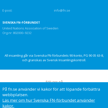
E-post:
info@fn.se
SVENSKA FN-FÖRBUNDET
United Nations Association of Sweden
Org.nr: 802000–9232
All insamling går via Svenska FN-förbundets 90-konto, PG 90 05 63-8,
och granskas av Svensk Insamlingskontroll.
Följ oss på
På fn.se använder vi kakor för att löpande förbättra
webbplatsen.
Läs mer om hur Svenska FN-förbundet använder
kakor.
© Svenska FN-förbundet, 2023