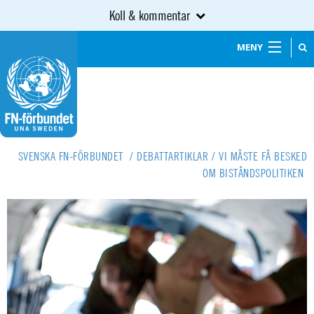
Koll & kommentar
MENY
SVENSKA FN-FÖRBUNDET
/
DEBATTARTIKLAR
/
VI MÅSTE FÅ BESKED
OM BISTÅNDSPOLITIKEN