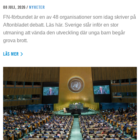
08 JULI, 2026 /
NYHETER
FN-förbundet är en av 48 organisationer som idag skriver på
Aftonbladet debatt. Läs här. Sverige står inför en stor
utmaning att vända den utveckling där unga barn begår
grova brott.
LÄS MER