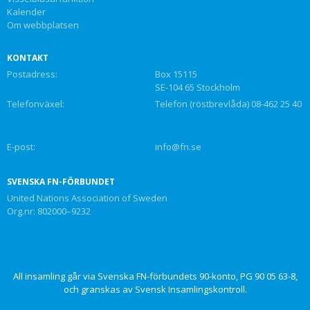
Kalender
Om webbplatsen
KONTAKT
Postadress:
Box 15115
SE-104 65 Stockholm
Telefonväxel:
Telefon (röstbrevlåda) 08-462 25 40
E-post:
info@fn.se
SVENSKA FN-FÖRBUNDET
United Nations Association of Sweden
Org.nr: 802000–9232
All insamling går via Svenska FN-förbundets 90-konto, PG 90 05 63-8,
och granskas av Svensk Insamlingskontroll.