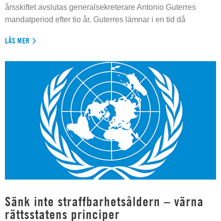
årsskiftet avslutas generalsekreterare Antonio Guterres
mandatperiod efter tio år. Guterres lämnar i en tid då
LÄS MER
Sänk inte straffbarhetsåldern – värna
rättsstatens principer