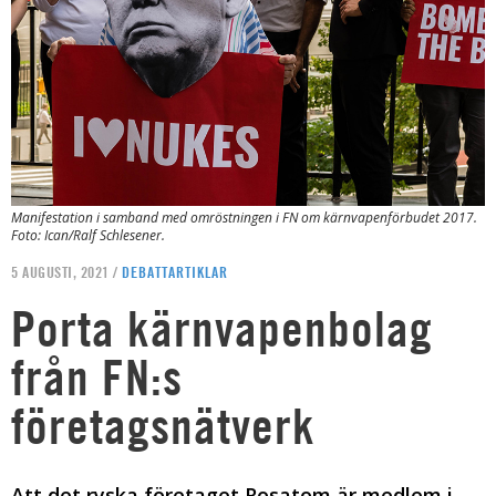
Manifestation i samband med omröstningen i FN om kärnvapenförbudet 2017.
Foto: Ican/Ralf Schlesener.
5 AUGUSTI, 2021 /
DEBATTARTIKLAR
Porta kärnvapenbolag
från FN:s
företagsnätverk
Att det ryska företaget Rosatom är medlem i