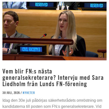
Vem blir FN:s nästa
generalsekreterare? Intervju med Sara
Liedholm från Lunds FN-förening
30 JULI, 2026 /
NYHETER
Idag den 30e juli påbörjas säkerhetsrådets omröstning om
kandidaterna till posten som FN:s generalsekreterare. Vid