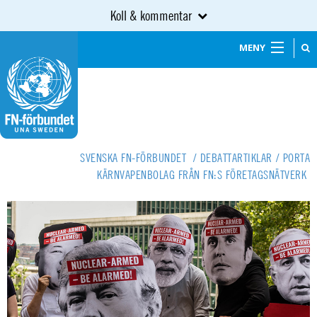
Koll & kommentar
MENY
SVENSKA FN-FÖRBUNDET
/
DEBATTARTIKLAR
/
PORTA
KÄRNVAPENBOLAG FRÅN FN:S FÖRETAGSNÄTVERK