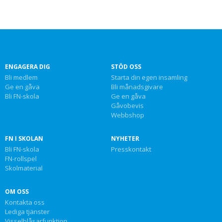
ENGAGERA DIG
STÖD OSS
Bli medlem
Starta din egen insamling
Ge en gåva
Bli månadsgivare
Bli FN-skola
Ge en gåva
Gåvobevis
Webbshop
FN I SKOLAN
NYHETER
Bli FN-skola
Presskontakt
FN-rollspel
Skolmaterial
OM OSS
Kontakta oss
Lediga tjänster
Visselblåsarfunktion