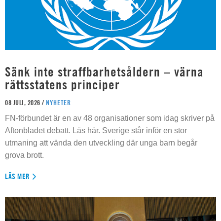
Sänk inte straffbarhetsåldern – värna
rättsstatens principer
08 JULI, 2026 /
NYHETER
FN-förbundet är en av 48 organisationer som idag skriver på
Aftonbladet debatt. Läs här. Sverige står inför en stor
utmaning att vända den utveckling där unga barn begår
grova brott.
LÄS MER