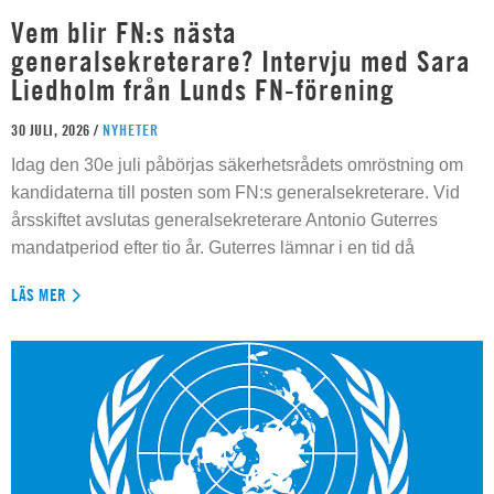
Vem blir FN:s nästa
generalsekreterare? Intervju med Sara
Liedholm från Lunds FN-förening
30 JULI, 2026 /
NYHETER
Idag den 30e juli påbörjas säkerhetsrådets omröstning om
kandidaterna till posten som FN:s generalsekreterare. Vid
årsskiftet avslutas generalsekreterare Antonio Guterres
mandatperiod efter tio år. Guterres lämnar i en tid då
LÄS MER