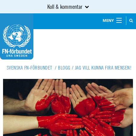
Koll & kommentar
MENY
SVENSKA FN-FÖRBUNDET
/
BLOGG
/
JAG VILL KUNNA FIRA MENSEN!