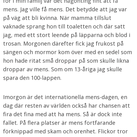
för i min familj var det någonting fint att få
mens. Jag ville få mens. Det betydde att jag var
på väg att bli kvinna. När mamma tillslut
vaknade sprang hon till toaletten och där satt
jag, med ett stort leende på läpparna och blod i
trosan. Morgonen därefter fick jag frukost på
sängen och mormor kom över med en sedel som
hon hade ritat små droppar på som skulle likna
droppar av mens. Som om 13-åriga jag skulle
spara den 100-lappen.
Imorgon är det internationella mens-dagen, en
dag där resten av världen också har chansen att
fira det fina med att ha mens. Så är dock inte
fallet. På flera platser är mens fortfarande
förknippad med skam och orenhet. Flickor tror