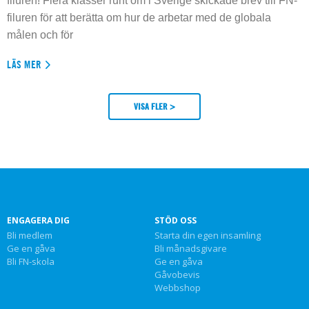
filuren! Flera klasser runt om i Sverige skickade brev till FN-
filuren för att berätta om hur de arbetar med de globala
målen och för
LÄS MER
VISA FLER >
ENGAGERA DIG
STÖD OSS
Bli medlem
Starta din egen insamling
Ge en gåva
Bli månadsgivare
Bli FN-skola
Ge en gåva
Gåvobevis
Webbshop