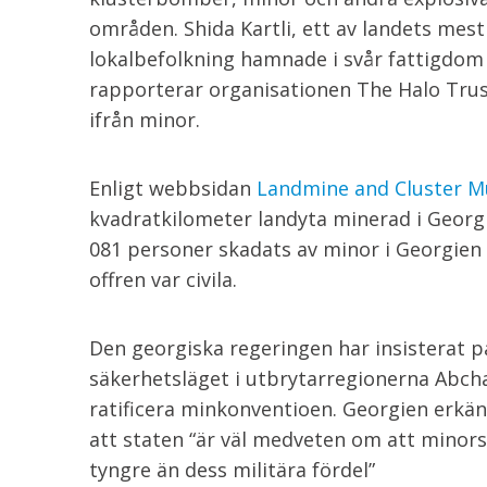
områden. Shida Kartli, ett av landets me
lokalbefolkning hamnade i svår fattigdom 
rapporterar organisationen The Halo Trus
ifrån minor.
Enligt webbsidan
Landmine and Cluster M
kvadratkilometer landyta minerad i Georgi
081 personer skadats av minor i Georgien
offren var civila.
Den georgiska regeringen har insisterat på
säkerhetsläget i utbrytarregionerna Abch
ratificera minkonventioen. Georgien erk
att staten “är väl medveten om att minor
tyngre än dess militära fördel”