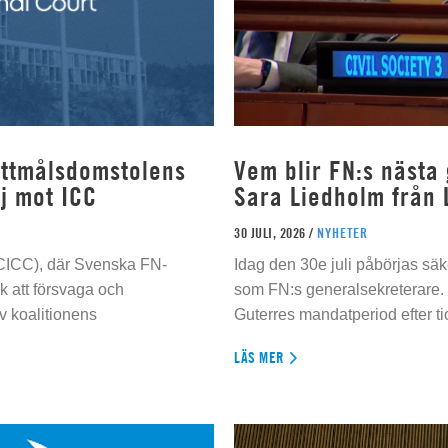
rottmålsdomstolens
Vem blir FN:s nästa
j mot ICC
Sara Liedholm från 
30 JULI, 2026 /
NYHETER
 (CICC), där Svenska FN-
Idag den 30e juli påbörjas sä
 att försvaga och
som FN:s generalsekreterare. 
 koalitionens
Guterres mandatperiod efter tio
LÄS MER