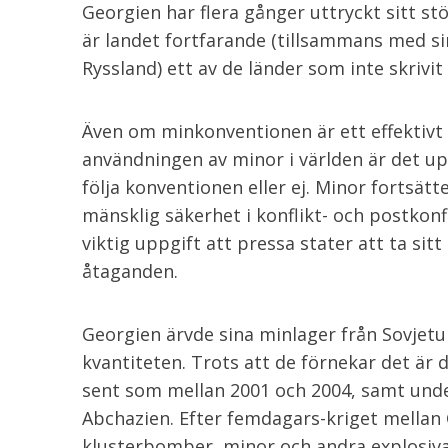
Georgien har flera gånger uttryckt sitt s
är landet fortfarande (tillsammans med s
Ryssland) ett av de länder som inte skrivi
Även om minkonventionen är ett effektiv
användningen av minor i världen är det upp
följa konventionen eller ej. Minor fortsätt
mänsklig säkerhet i konflikt- och postkonf
viktig uppgift att pressa stater att ta sit
åtaganden.
Georgien ärvde sina minlager från Sovjetu
kvantiteten. Trots att de förnekar det är d
sent som mellan 2001 och 2004, samt under
Abchazien. Efter femdagars-kriget mellan 
klusterbomber, minor och andra explosiv