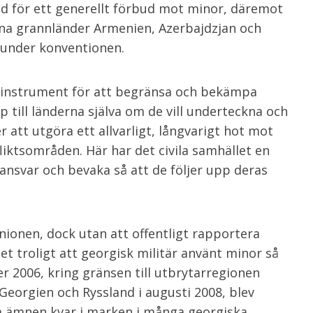
töd för ett generellt förbud mot minor, däremot
ina grannländer Armenien, Azerbajdzjan och
t under konventionen.
t instrument för att begränsa och bekämpa
 till länderna själva om de vill underteckna och
er att utgöra ett allvarligt, långvarigt hot mot
liktsområden. Här har det civila samhället en
t ansvar och bevaka så att de följer upp deras
nionen, dock utan att offentligt rapportera
et troligt att georgisk militär använt minor så
 2006, kring gränsen till utbrytarregionen
Georgien och Ryssland i augusti 2008, blev
a ämnen kvar i marken i många georgiska