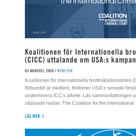
Koalitionen för Internationella b
(CICC) uttalande om USA:s kampan
03 AUGUSTI, 2026 /
NYHETER
Koalitionen för Internationella brottmålsdomstolen
förbundet är medlem, fördömer USA:s senaste försök
underminera ICC:s arbete. Läs sammanfattningen av
uttalande nedan. The Coalition for the International
LÄS MER