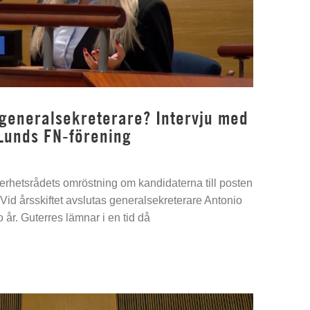
 generalsekreterare? Intervju med
Lunds FN-förening
kerhetsrådets omröstning om kandidaterna till posten
Vid årsskiftet avslutas generalsekreterare Antonio
 år. Guterres lämnar i en tid då