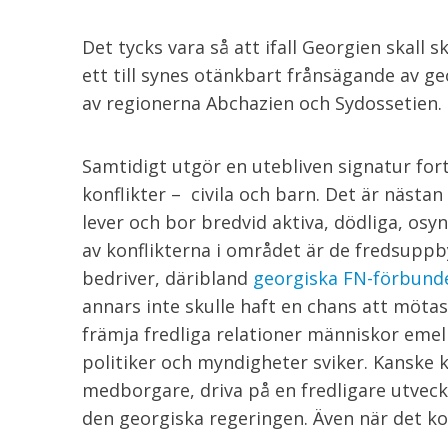
Det tycks vara så att ifall Georgien skall
ett till synes otänkbart frånsägande av ge
av regionerna Abchazien och Sydossetien.
Samtidigt utgör en utebliven signatur forts
konflikter – civila och barn. Det är näst
lever och bor bredvid aktiva, dödliga, osy
av konflikterna i området är de fredsupp
bedriver, däribland
georgiska FN-förbund
annars inte skulle haft en chans att möta
främja fredliga relationer människor emell
politiker och myndigheter sviker. Kanske k
medborgare, driva på en fredligare utveck
den georgiska regeringen. Även när det kom