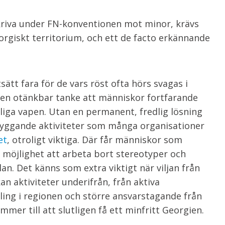
 skriva under FN-konventionen mot minor, krävs
orgiskt territorium, och ett de facto erkännande
ätt fara för de vars röst ofta hörs svagas i
an en otänkbar tanke att människor fortfarande
nliga vapen. Utan en permanent, fredlig lösning
byggande aktiviteter som många organisationer
et
, otroligt viktiga. Där får människor som
s möjlighet att arbeta bort stereotyper och
an. Det känns som extra viktigt när viljan från
an aktiviteter underifrån, från aktiva
ling i regionen och större ansvarstagande från
mer till att slutligen få ett minfritt Georgien.