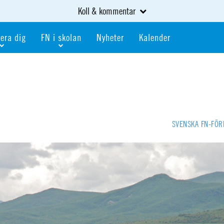
Koll & kommentar
era dig
FN i skolan
Nyheter
Kalender
dlem
Bli FN-skola
gåva
Bli skola med världskoll
heter
av kurser och event
Portalen för FN-skolor
iv i en FN-förening
Portalen för världskoll i skolan
SVENSKA FN-FÖ
skola
Öppet skolmaterial
 som är ung
Globalis
oll i skolan