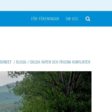
FÖR FÖRENINGAR
OM OSS
RBUNDET
/
BLOGG
/
DOLDA VAPEN OCH FRUSNA KONFLIKTER