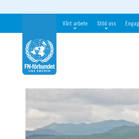
Vårt arbete
Stöd oss
Engag
Våra fokusfrågor
Bli månadsgivare
Bli me
Vi utbildar och informerar
Ge en gåva
Ge en 
Vi stödjer FN:s arbete för flickors rättig
För företag
Ta del 
Vi samarbetar internationellt
Gåvobevis
Bli akt
Agenda 2030
Minnesgåva
Bli FN-
Testamentera
För dig
Webbshop
Världsk