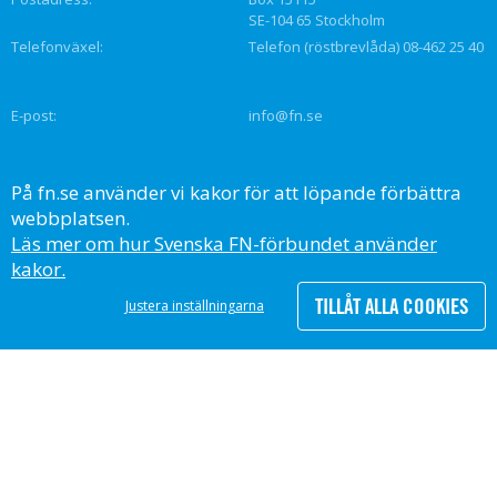
SE-104 65 Stockholm
Telefonväxel:
Telefon (röstbrevlåda) 08-462 25 40
E-post:
info@fn.se
SVENSKA FN-FÖRBUNDET
På fn.se använder vi kakor för att löpande förbättra
United Nations Association of Sweden
webbplatsen.
Org.nr: 802000–9232
Läs mer om hur Svenska FN-förbundet använder
kakor.
TILLÅT ALLA COOKIES
Justera inställningarna
All insamling går via Svenska FN-förbundets 90-konto, PG 90 05 63-8,
och granskas av Svensk Insamlingskontroll.
Följ oss på