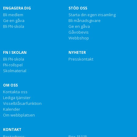
ENGAGERA DIG
STÖD OSS
Bli medlem
Starta din egen insamling
Ge en gåva
Bli månadsgivare
Bli FN-skola
Ge en gåva
Gåvobevis
Webbshop
FN I SKOLAN
NYHETER
Bli FN-skola
Presskontakt
FN-rollspel
Skolmaterial
OM OSS
Kontakta oss
Lediga tjänster
Visselblåsarfunktion
Kalender
Om webbplatsen
KONTAKT
Postadress:
Box 15115