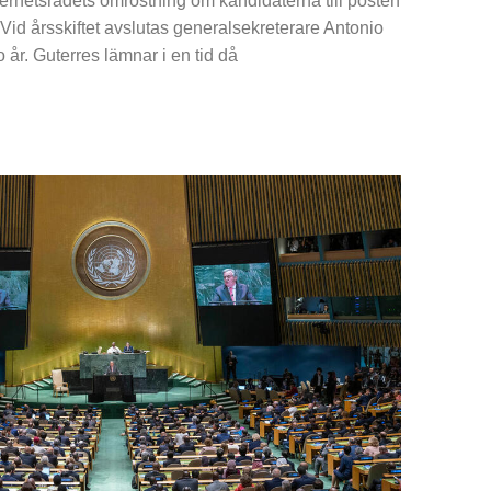
kerhetsrådets omröstning om kandidaterna till posten
Vid årsskiftet avslutas generalsekreterare Antonio
 år. Guterres lämnar i en tid då