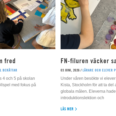
m fred
FN-filuren väcker s
L BERÄTTAR
03 JUNI, 2026 /
LÄRARE OCH ELEVER 
s 4 och 5 på skolan
Under våren besökte vi elever 
ollspel med fokus på
Kista, Stockholm för att ta del
globala målen. Eleverna hade t
introduktionslektion och
LÄS MER