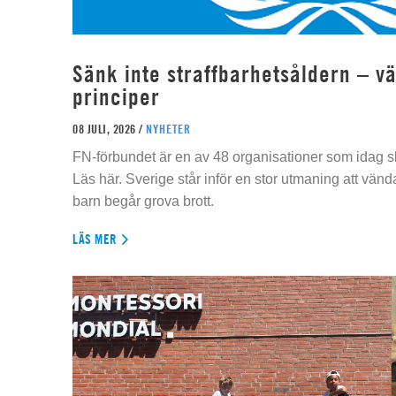
Sänk inte straffbarhetsåldern – vä
principer
08 JULI, 2026 /
NYHETER
FN-förbundet är en av 48 organisationer som idag sk
Läs här. Sverige står inför en stor utmaning att vän
barn begår grova brott.
LÄS MER