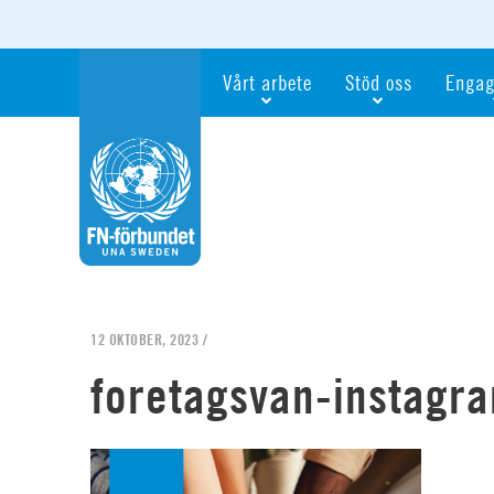
Vårt arbete
Stöd oss
Engag
Våra fokusfrågor
Bli månadsgivare
Bli me
Vi utbildar och informerar
Ge en gåva
Ge en 
Vi stödjer FN:s arbete för flickors rättig
För företag
Ta del 
Vi samarbetar internationellt
Gåvobevis
Bli akt
Agenda 2030
Minnesgåva
Bli FN-
Testamentera
För dig
12 OKTOBER, 2023 /
Webbshop
Världsk
foretagsvan-instagr