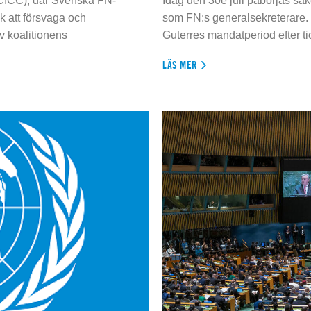
 (CICC), där Svenska FN-
Idag den 30e juli påbörjas sä
 att försvaga och
som FN:s generalsekreterare. 
 koalitionens
Guterres mandatperiod efter tio
LÄS MER