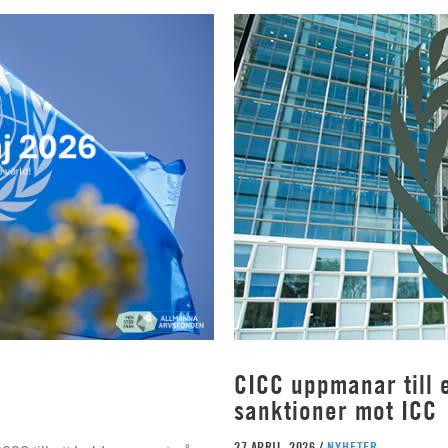
CICC uppmanar till e
sanktioner mot ICC
27 APRIL, 2026 /
NYHETER