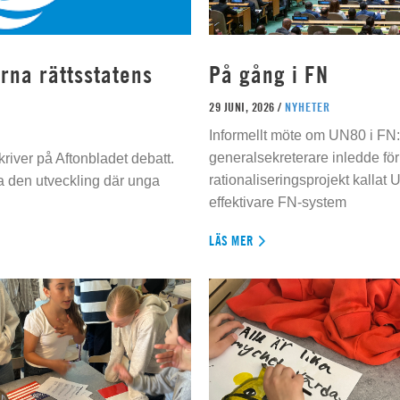
rna rättsstatens
På gång i FN
29 JUNI, 2026 /
NYHETER
Informellt möte om UN80 i FN
generalsekreterare inledde för
river på Aftonbladet debatt.
rationaliseringsprojekt kallat U
da den utveckling där unga
effektivare FN-system
LÄS MER