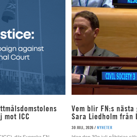
rottmålsdomstolens
Vem blir FN:s nästa
j mot ICC
Sara Liedholm från 
30 JULI, 2026 /
NYHETER