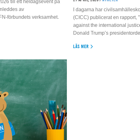
026 till ett heldagsevent på
inleddes av
I dagarna har civilsamhällesko
 FN-förbundets verksamhet.
(CICC) publicerat en rapport, 
against the international justi
Donald Trump’s presidentorde
LÄS MER