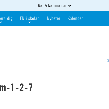
Koll & kommentar
era dig
FN i skolan
Nyheter
Kalender
dlem
Bli FN-skola
gåva
Bli skola med världskoll
heter
av kurser och event
Portalen för FN-skolor
iv i en FN-förening
Portalen för världskoll i skolan
skola
Öppet skolmaterial
 som är ung
Globalis
oll i skolan
am-1-2-7