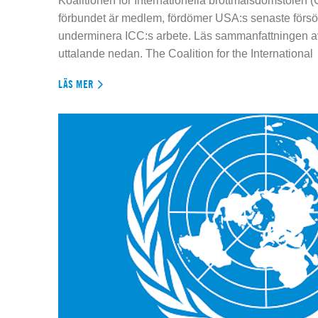
Koalitionen för Internationella brottmålsdomstolen
förbundet är medlem, fördömer USA:s senaste försök
underminera ICC:s arbete. Läs sammanfattningen av
uttalande nedan. The Coalition for the International
LÄS MER