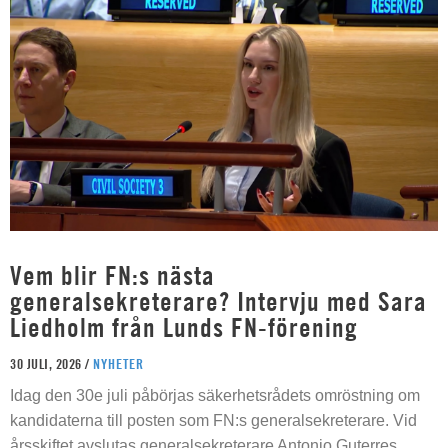
Vem blir FN:s nästa
generalsekreterare? Intervju med Sara
Liedholm från Lunds FN-förening
30 JULI, 2026 /
NYHETER
Idag den 30e juli påbörjas säkerhetsrådets omröstning om
kandidaterna till posten som FN:s generalsekreterare. Vid
årsskiftet avslutas generalsekreterare Antonio Guterres