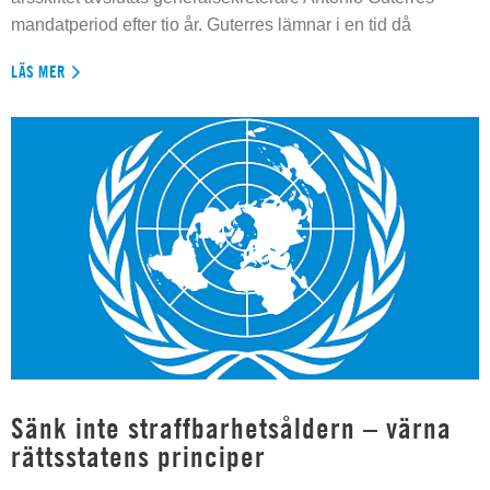
mandatperiod efter tio år. Guterres lämnar i en tid då
LÄS MER
Sänk inte straffbarhetsåldern – värna
rättsstatens principer