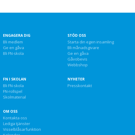
ENGAGERA DIG
STÖD OSS
Bli medlem
Starta din egen insamling
Ge en gåva
Bli månadsgivare
Bli FN-skola
Ge en gåva
Gåvobevis
Webbshop
FN I SKOLAN
NYHETER
Bli FN-skola
Presskontakt
FN-rollspel
Skolmaterial
OM OSS
Kontakta oss
Lediga tjänster
Visselblåsarfunktion
Kalender