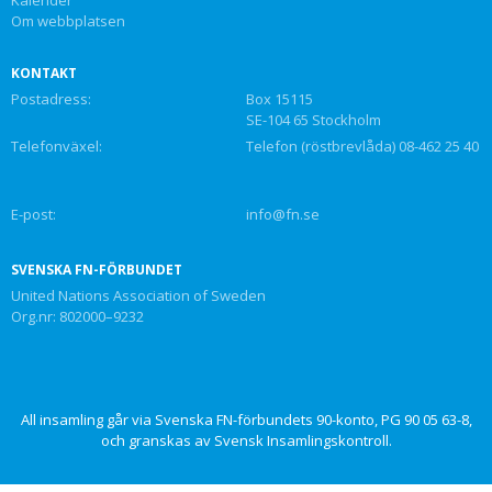
Om webbplatsen
KONTAKT
Postadress:
Box 15115
SE-104 65 Stockholm
Telefonväxel:
Telefon (röstbrevlåda) 08-462 25 40
E-post:
info@fn.se
SVENSKA FN-FÖRBUNDET
United Nations Association of Sweden
Org.nr: 802000–9232
All insamling går via Svenska FN-förbundets 90-konto, PG 90 05 63-8,
och granskas av Svensk Insamlingskontroll.