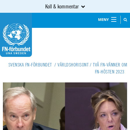
Koll & kommentar
MENY
SVENSKA FN-FÖRBUNDET
/
VÄRLDSHORISONT
/
TVÅ FN-VÄNNER OM
FN-HÖSTEN 2023