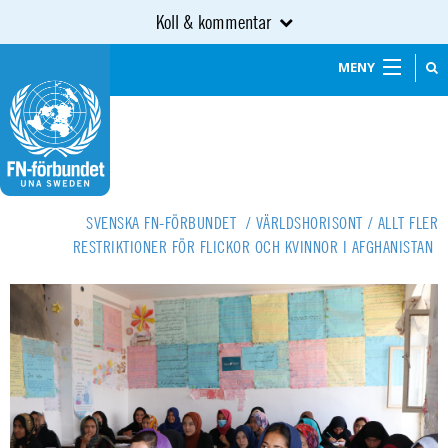
Koll & kommentar
MENY
SVENSKA FN-FÖRBUNDET
/
VÄRLDSHORISONT
/
ALLT FLER
RESTRIKTIONER FÖR FLICKOR OCH KVINNOR I AFGHANISTAN