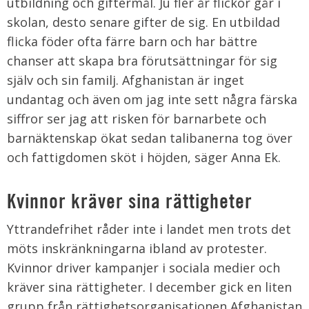
utbildning och giftermål. Ju fler år flickor går i
skolan, desto senare gifter de sig. En utbildad
flicka föder ofta färre barn och har bättre
chanser att skapa bra förutsättningar för sig
själv och sin familj. Afghanistan är inget
undantag och även om jag inte sett några färska
siffror ser jag att risken för barnarbete och
barnäktenskap ökat sedan talibanerna tog över
och fattigdomen sköt i höjden, säger Anna Ek.
Kvinnor kräver sina rättigheter
Yttrandefrihet råder inte i landet men trots det
möts inskränkningarna ibland av protester.
Kvinnor driver kampanjer i sociala medier och
kräver sina rättigheter. I december gick en liten
grupp från rättighetsorganisationen Afghanistan