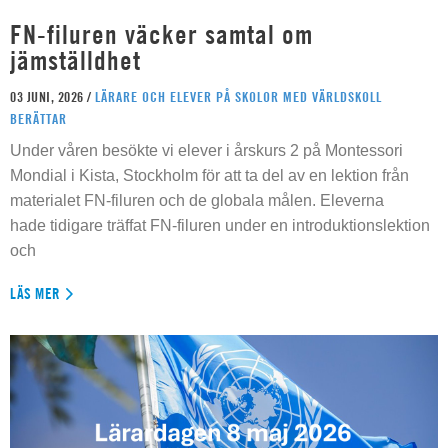
FN-filuren väcker samtal om
jämställdhet
03 JUNI, 2026 /
LÄRARE OCH ELEVER PÅ SKOLOR MED VÄRLDSKOLL
BERÄTTAR
Under våren besökte vi elever i årskurs 2 på Montessori
Mondial i Kista, Stockholm för att ta del av en lektion från
materialet FN-filuren och de globala målen. Eleverna
hade tidigare träffat FN-filuren under en introduktionslektion
och
LÄS MER