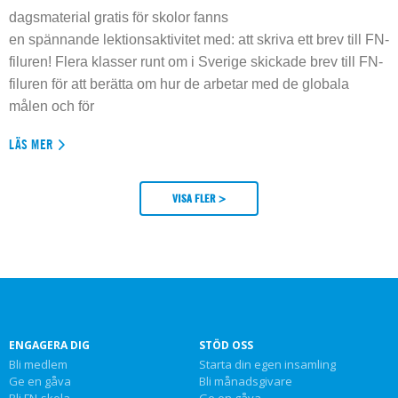
dagsmaterial gratis för skolor fanns
en spännande lektionsaktivitet med: att skriva ett brev till FN-
filuren! Flera klasser runt om i Sverige skickade brev till FN-
filuren för att berätta om hur de arbetar med de globala
målen och för
LÄS MER
VISA FLER >
ENGAGERA DIG
STÖD OSS
Bli medlem
Starta din egen insamling
Ge en gåva
Bli månadsgivare
Bli FN-skola
Ge en gåva