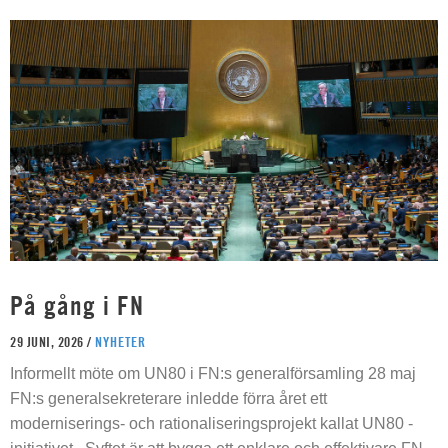
På gång i FN
29 JUNI, 2026 /
NYHETER
Informellt möte om UN80 i FN:s generalförsamling 28 maj
FN:s generalsekreterare inledde förra året ett
moderniserings- och rationaliseringsprojekt kallat UN80 -