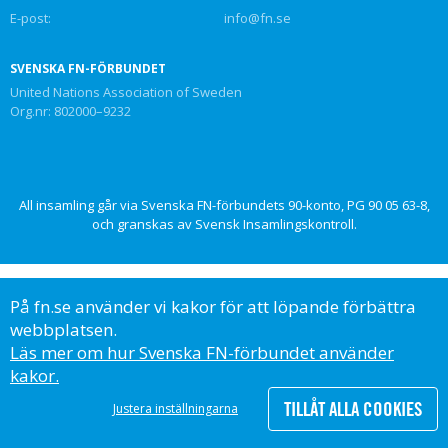
E-post:
info@fn.se
SVENSKA FN-FÖRBUNDET
United Nations Association of Sweden
Org.nr: 802000–9232
All insamling går via Svenska FN-förbundets 90-konto, PG 90 05 63-8,
och granskas av Svensk Insamlingskontroll.
På fn.se använder vi kakor för att löpande förbättra
Följ oss på
webbplatsen.
Läs mer om hur Svenska FN-förbundet använder
kakor.
TILLÅT ALLA COOKIES
Justera inställningarna
© Svenska FN-förbundet, 2023