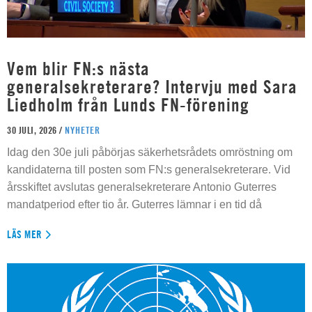
Vem blir FN:s nästa
generalsekreterare? Intervju med Sara
Liedholm från Lunds FN-förening
30 JULI, 2026 /
NYHETER
Idag den 30e juli påbörjas säkerhetsrådets omröstning om
kandidaterna till posten som FN:s generalsekreterare. Vid
årsskiftet avslutas generalsekreterare Antonio Guterres
mandatperiod efter tio år. Guterres lämnar i en tid då
LÄS MER