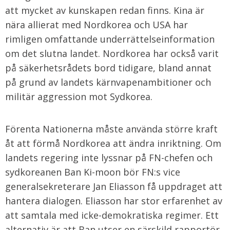
att mycket av kunskapen redan finns. Kina är
nära allierat med Nordkorea och USA har
rimligen omfattande underrättelseinformation
om det slutna landet. Nordkorea har också varit
på säkerhetsrådets bord tidigare, bland annat
på grund av landets kärnvapenambitioner och
militär aggression mot Sydkorea.
Förenta Nationerna måste använda större kraft
åt att förmå Nordkorea att ändra inriktning. Om
landets regering inte lyssnar på FN-chefen och
sydkoreanen Ban Ki-moon bör FN:s vice
generalsekreterare Jan Eliasson få uppdraget att
hantera dialogen. Eliasson har stor erfarenhet av
att samtala med icke-demokratiska regimer. Ett
alternativ är att Ban utser en särskild rapportör