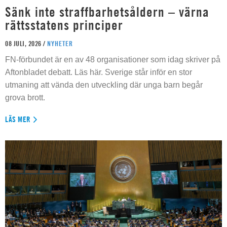
Sänk inte straffbarhetsåldern – värna
rättsstatens principer
08 JULI, 2026 /
NYHETER
FN-förbundet är en av 48 organisationer som idag skriver på
Aftonbladet debatt. Läs här. Sverige står inför en stor
utmaning att vända den utveckling där unga barn begår
grova brott.
LÄS MER