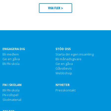
VISA FLER >
ENGAGERA DIG
STÖD OSS
Bli medlem
Starta din egen insamling
Ge en gåva
Bli månadsgivare
Bli FN-skola
Ge en gåva
Gåvobevis
Webbshop
FN I SKOLAN
NYHETER
Bli FN-skola
Presskontakt
FN-rollspel
Skolmaterial