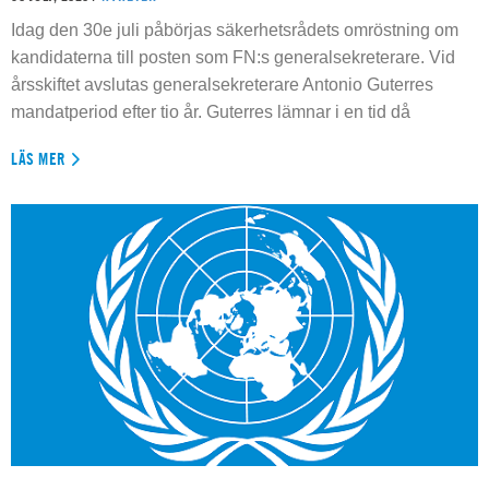
Idag den 30e juli påbörjas säkerhetsrådets omröstning om
kandidaterna till posten som FN:s generalsekreterare. Vid
årsskiftet avslutas generalsekreterare Antonio Guterres
mandatperiod efter tio år. Guterres lämnar i en tid då
LÄS MER