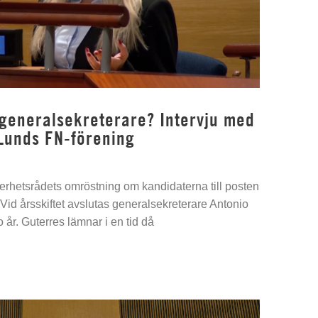
 generalsekreterare? Intervju med
Lunds FN-förening
kerhetsrådets omröstning om kandidaterna till posten
Vid årsskiftet avslutas generalsekreterare Antonio
 år. Guterres lämnar i en tid då