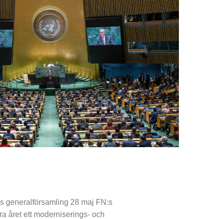
:s generalförsamling 28 maj FN:s
ra året ett moderniserings- och