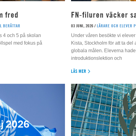
m fred
FN-filuren väcker s
L BERÄTTAR
03 JUNI, 2026 /
LÄRARE OCH ELEVER 
s 4 och 5 på skolan
Under våren besökte vi elever 
ollspel med fokus på
Kista, Stockholm för att ta del
globala målen. Eleverna hade t
introduktionslektion och
LÄS MER