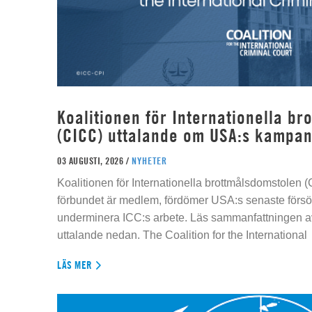
Koalitionen för Internationella b
(CICC) uttalande om USA:s kampan
03 AUGUSTI, 2026 /
NYHETER
Koalitionen för Internationella brottmålsdomstolen
förbundet är medlem, fördömer USA:s senaste försök
underminera ICC:s arbete. Läs sammanfattningen av
uttalande nedan. The Coalition for the International
LÄS MER