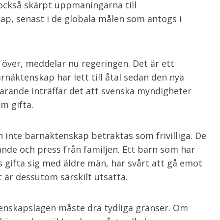
också skärpt uppmaningarna till
p, senast i de globala målen som antogs i
över, meddelar nu regeringen. Det är ett
rnäktenskap har lett till åtal sedan den nya
arande inträffar det att svenska myndigheter
m gifta.
te barnäktenskap betraktas som frivilliga. De
jande och press från familjen. Ett barn som har
s gifta sig med äldre män, har svårt att gå emot
t är dessutom särskilt utsatta.
nskapslagen måste dra tydliga gränser. Om