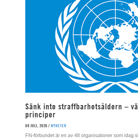
Sänk inte straffbarhetsåldern – vä
principer
08 JULI, 2026 /
NYHETER
FN-förbundet är en av 48 organisationer som idag sk