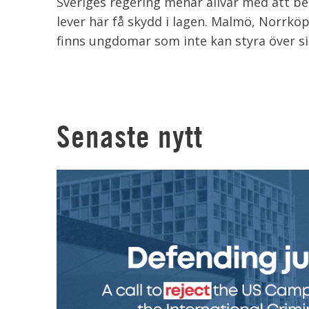
Sveriges regering menar allvar med att 
lever här få skydd i lagen. Malmö, Norrköpi
finns ungdomar som inte kan styra över sit
Senaste nytt