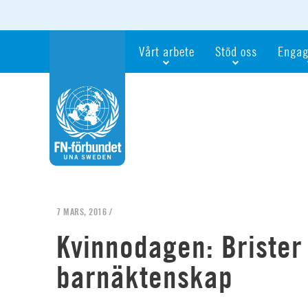
Vårt arbete
Stöd oss
Engag
Våra fokusfrågor
Bli månadsgivare
Bli me
Vi utbildar och informerar
Ge en gåva
Ge en 
Vi stödjer FN:s arbete för flickors rättig
För företag
Ta del 
Vi samarbetar internationellt
Gåvobevis
Bli akt
Agenda 2030
Minnesgåva
Bli FN-
Testamentera
För dig
7 MARS, 2016 /
Webbshop
Världsk
Kvinnodagen: Brister
barnäktenskap