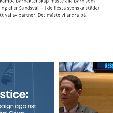
bekämpa barnäktenskap måste alla barn som
ng eller Sundsvall – i de flesta svenska städer
t val av partner. Det måste vi ändra på.