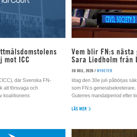
rottmålsdomstolens
Vem blir FN:s nästa
j mot ICC
Sara Liedholm från 
30 JULI, 2026 /
NYHETER
 (CICC), där Svenska FN-
Idag den 30e juli påbörjas sä
 att försvaga och
som FN:s generalsekreterare. 
 koalitionens
Guterres mandatperiod efter tio
LÄS MER