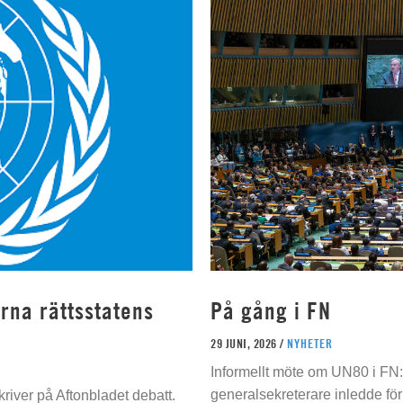
rna rättsstatens
På gång i FN
29 JUNI, 2026 /
NYHETER
Informellt möte om UN80 i FN
generalsekreterare inledde för
river på Aftonbladet debatt.