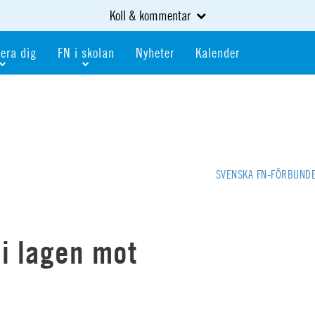
Koll & kommentar
era dig
FN i skolan
Nyheter
Kalender
dlem
Bli FN-skola
gåva
Bli skola med världskoll
heter
av kurser och event
Portalen för FN-skolor
iv i en FN-förening
Portalen för världskoll i skolan
SVENSKA FN-FÖRBUND
skola
Öppet skolmaterial
 som är ung
Globalis
oll i skolan
 i lagen mot