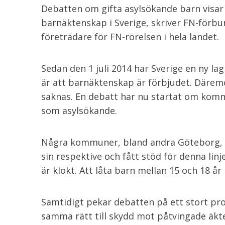
Debatten om gifta asylsökande barn visar
barnäktenskap i Sverige, skriver FN-förb
företrädare för FN-rörelsen i hela landet.
Sedan den 1 juli 2014 har Sverige en ny l
är att barnäktenskap är förbjudet. Därem
saknas. En debatt har nu startat om kom
som asylsökande.
Några kommuner, bland andra Göteborg, ha
sin respektive och fått stöd för denna li
är klokt. Att låta barn mellan 15 och 18 år
Samtidigt pekar debatten på ett stort pro
samma rätt till skydd mot påtvingade äkt