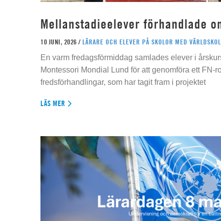
Mellanstadieelever förhandlade o
10 JUNI, 2026 /
LÄRARE OCH ELEVER PÅ SKOLOR MED VÄRLDSKOL
En varm fredagsförmiddag samlades elever i årskur
Montessori Mondial Lund för att genomföra ett FN-r
fredsförhandlingar, som har tagit fram i projektet
LÄS MER