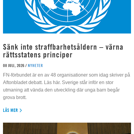
Sänk inte straffbarhetsåldern – värna
rättsstatens principer
08 JULI, 2026 /
NYHETER
FN-förbundet är en av 48 organisationer som idag skriver på
Aftonbladet debatt. Läs här. Sverige står inför en stor
utmaning att vända den utveckling där unga barn begår
grova brott.
LÄS MER