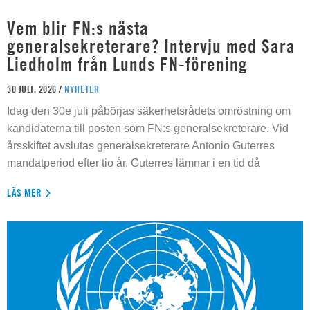
Vem blir FN:s nästa
generalsekreterare? Intervju med Sara
Liedholm från Lunds FN-förening
30 JULI, 2026 /
NYHETER
Idag den 30e juli påbörjas säkerhetsrådets omröstning om
kandidaterna till posten som FN:s generalsekreterare. Vid
årsskiftet avslutas generalsekreterare Antonio Guterres
mandatperiod efter tio år. Guterres lämnar i en tid då
LÄS MER