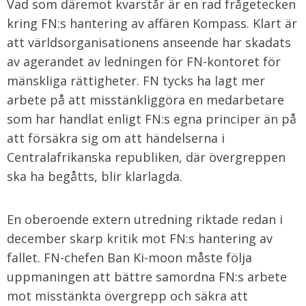
Vad som däremot kvarstår är en rad frågetecken
kring FN:s hantering av affären Kompass. Klart är
att världsorganisationens anseende har skadats
av agerandet av ledningen för FN-kontoret för
mänskliga rättigheter. FN tycks ha lagt mer
arbete på att misstänkliggöra en medarbetare
som har handlat enligt FN:s egna principer än på
att försäkra sig om att händelserna i
Centralafrikanska republiken, där övergreppen
ska ha begåtts, blir klarlagda.
En oberoende extern utredning riktade redan i
december skarp kritik mot FN:s hantering av
fallet. FN-chefen Ban Ki-moon måste följa
uppmaningen att bättre samordna FN:s arbete
mot misstänkta övergrepp och säkra att