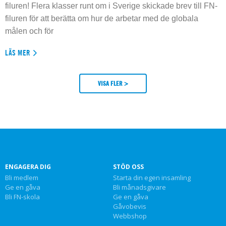
filuren! Flera klasser runt om i Sverige skickade brev till FN-
filuren för att berätta om hur de arbetar med de globala
målen och för
LÄS MER
VISA FLER >
ENGAGERA DIG
STÖD OSS
Bli medlem
Starta din egen insamling
Ge en gåva
Bli månadsgivare
Bli FN-skola
Ge en gåva
Gåvobevis
Webbshop