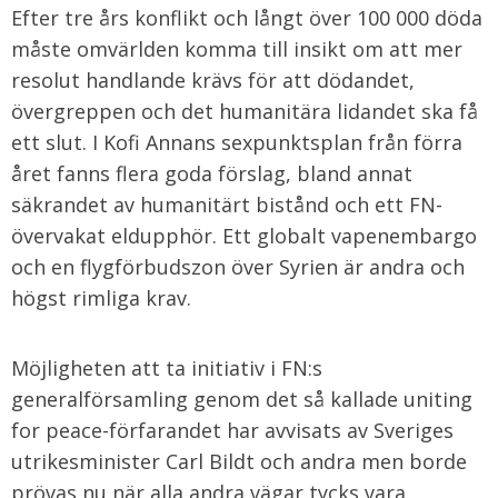
Efter tre års konflikt och långt över 100 000 döda
måste omvärlden komma till insikt om att mer
resolut handlande krävs för att dödandet,
övergreppen och det humanitära lidandet ska få
ett slut. I Kofi Annans sexpunktsplan från förra
året fanns flera goda förslag, bland annat
säkrandet av humanitärt bistånd och ett FN-
övervakat eldupphör. Ett globalt vapenembargo
och en flygförbudszon över Syrien är andra och
högst rimliga krav.
Möjligheten att ta initiativ i FN:s
generalförsamling genom det så kallade uniting
for peace-förfarandet har avvisats av Sveriges
utrikesminister Carl Bildt och andra men borde
prövas nu när alla andra vägar tycks vara