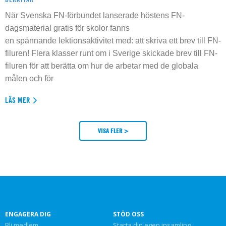
När Svenska FN-förbundet lanserade höstens FN-
dagsmaterial gratis för skolor fanns
en spännande lektionsaktivitet med: att skriva ett brev till FN-
filuren! Flera klasser runt om i Sverige skickade brev till FN-
filuren för att berätta om hur de arbetar med de globala
målen och för
LÄS MER
VISA FLER >
ENGAGERA DIG
STÖD OSS
Bli medlem
Starta din egen insamling