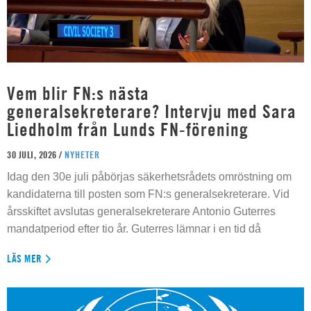
Vem blir FN:s nästa
generalsekreterare? Intervju med Sara
Liedholm från Lunds FN-förening
30 JULI, 2026 /
NYHETER
Idag den 30e juli påbörjas säkerhetsrådets omröstning om
kandidaterna till posten som FN:s generalsekreterare. Vid
årsskiftet avslutas generalsekreterare Antonio Guterres
mandatperiod efter tio år. Guterres lämnar i en tid då
LÄS MER