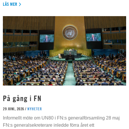
LÄS MER
På gång i FN
29 JUNI, 2026 /
NYHETER
Informellt möte om UN80 i FN:s generalförsamling 28 maj
FN:s generalsekreterare inledde förra året ett