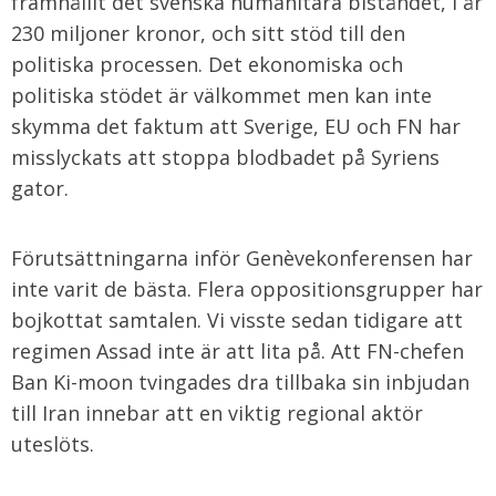
framhållit det svenska humanitära biståndet, i år
230 miljoner kronor, och sitt stöd till den
politiska processen. Det ekonomiska och
politiska stödet är välkommet men kan inte
skymma det faktum att Sverige, EU och FN har
misslyckats att stoppa blodbadet på Syriens
gator.
Förutsättningarna inför Genèvekonferensen har
inte varit de bästa. Flera oppositionsgrupper har
bojkottat samtalen. Vi visste sedan tidigare att
regimen Assad inte är att lita på. Att FN-chefen
Ban Ki-moon tvingades dra tillbaka sin inbjudan
till Iran innebar att en viktig regional aktör
uteslöts.