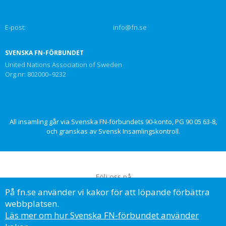
E-post:
info@fn.se
SVENSKA FN-FÖRBUNDET
United Nations Association of Sweden
Org.nr: 802000–9232
All insamling går via Svenska FN-förbundets 90-konto, PG 90 05 63-8,
och granskas av Svensk Insamlingskontroll.
Följ oss på
På fn.se använder vi kakor för att löpande förbättra
webbplatsen.
Läs mer om hur Svenska FN-förbundet använder