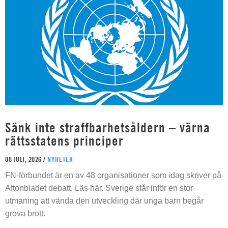
Sänk inte straffbarhetsåldern – värna
rättsstatens principer
08 JULI, 2026 /
NYHETER
FN-förbundet är en av 48 organisationer som idag skriver på
Aftonbladet debatt. Läs här. Sverige står inför en stor
utmaning att vända den utveckling där unga barn begår
grova brott.