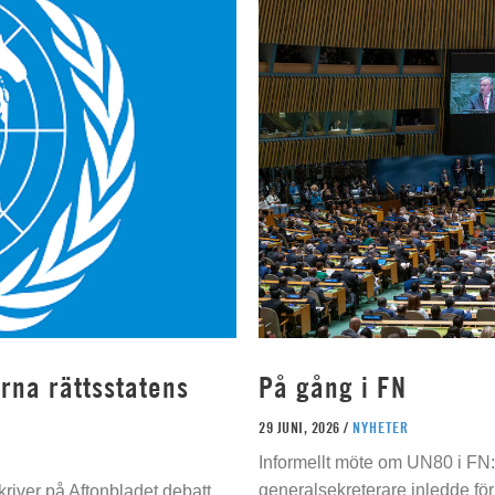
rna rättsstatens
På gång i FN
29 JUNI, 2026 /
NYHETER
Informellt möte om UN80 i FN
generalsekreterare inledde för
river på Aftonbladet debatt.