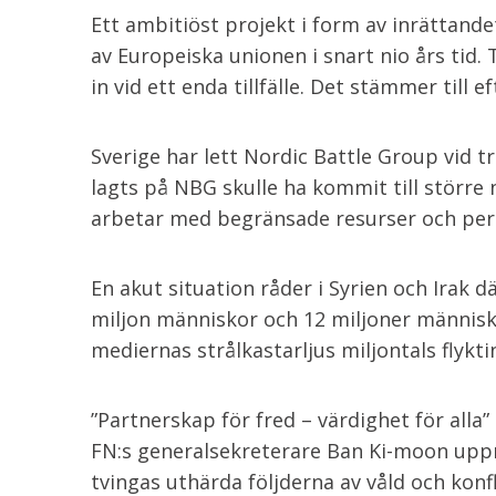
Ett ambitiöst projekt i form av inrättand
av Europeiska unionen i snart nio års tid.
in vid ett enda tillfälle. Det stämmer till e
Sverige har lett Nordic Battle Group vid tr
lagts på NBG skulle ha kommit till större 
arbetar med begränsade resurser och per
En akut situation råder i Syrien och Irak d
miljon människor och 12 miljoner människo
mediernas strålkastarljus miljontals flyktin
”Partnerskap för fred – värdighet för alla”
FN:s generalsekreterare Ban Ki-moon uppma
tvingas uthärda följderna av våld och konf