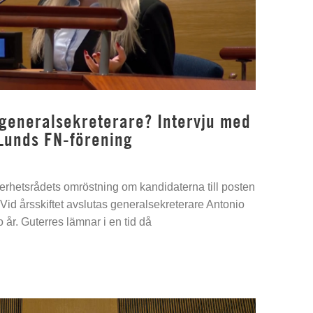
 generalsekreterare? Intervju med
Lunds FN-förening
kerhetsrådets omröstning om kandidaterna till posten
Vid årsskiftet avslutas generalsekreterare Antonio
 år. Guterres lämnar i en tid då