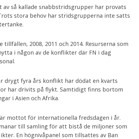
et av så kallade snabbstridsgrupper har provats
 Trots stora behov har stridsgrupperna inte satts
ftertanke.
e tillfällen, 2008, 2011 och 2014. Resurserna som
nytta i någon av de konflikter där FN i dag
sonal.
är drygt fyra års konflikt har dödat en kvarts
r har drivits på flykt. Samtidigt finns bortom
gar i Asien och Afrika.
 är mottot för internationella fredsdagen i år.
nar till samling för att bistå de miljoner som
likter. En högnivåpanel som tillsattes av Ban