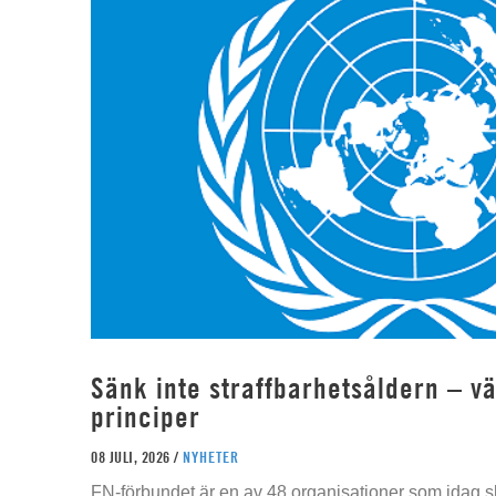
Sänk inte straffbarhetsåldern – vä
principer
08 JULI, 2026 /
NYHETER
FN-förbundet är en av 48 organisationer som idag sk