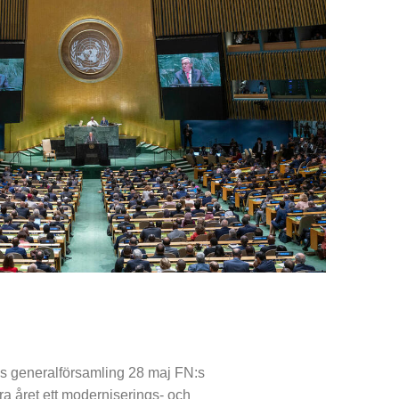
:s generalförsamling 28 maj FN:s
ra året ett moderniserings- och