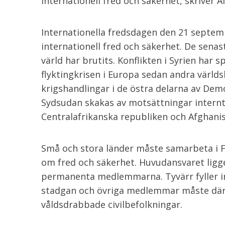
internationell fred och säkerhet, skriver 
Internationella fredsdagen den 21 septe
internationell fred och säkerhet. De senas
värld har brutits. Konflikten i Syrien har s
flyktingkrisen i Europa sedan andra världs
krigshandlingar i de östra delarna av Dem
Sydsudan skakas av motsättningar intern
Centralafrikanska republiken och Afghanis
Små och stora länder måste samarbeta i F
om fred och säkerhet. Huvudansvaret ligge
permanenta medlemmarna. Tyvärr fyller int
stadgan och övriga medlemmar måste därf
våldsdrabbade civilbefolkningar.