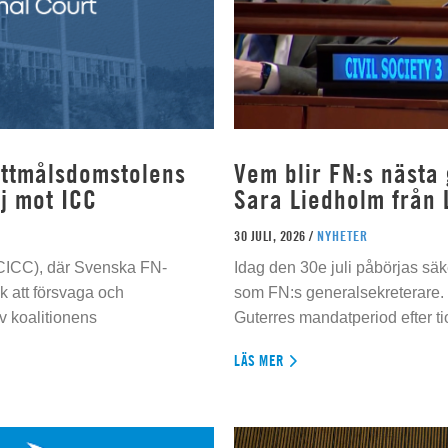
rottmålsdomstolens
Vem blir FN:s nästa
j mot ICC
Sara Liedholm från 
30 JULI, 2026 /
NYHETER
 (CICC), där Svenska FN-
Idag den 30e juli påbörjas sä
 att försvaga och
som FN:s generalsekreterare. 
 koalitionens
Guterres mandatperiod efter tio
LÄS MER