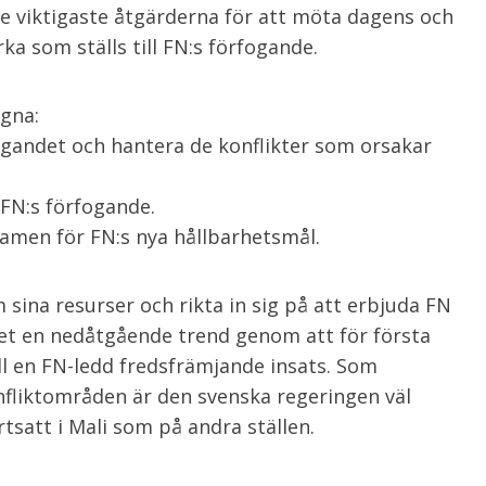
 de viktigaste åtgärderna för att möta dagens och
a som ställs till FN:s förfogande.
ägna:
gandet och hantera de konflikter som orsakar
l FN:s förfogande.
ramen för FN:s nya hållbarhetsmål.
 sina resurser och rikta in sig på att erbjuda FN
året en nedåtgående trend genom att för första
ll en FN-ledd fredsfrämjande insats. Som
fliktområden är den svenska regeringen väl
satt i Mali som på andra ställen.