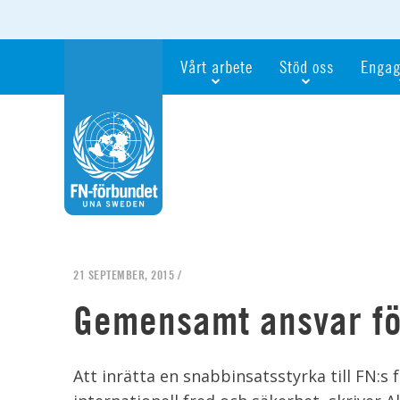
Vårt arbete
Stöd oss
Engag
Våra fokusfrågor
Bli månadsgivare
Bli me
Vi utbildar och informerar
Ge en gåva
Ge en 
Vi stödjer FN:s arbete för flickors rättig
För företag
Ta del 
Vi samarbetar internationellt
Gåvobevis
Bli akt
Agenda 2030
Minnesgåva
Bli FN-
Testamentera
För dig
21 SEPTEMBER, 2015 /
Webbshop
Världsk
Gemensamt ansvar fö
Att inrätta en snabbinsatsstyrka till FN:s 