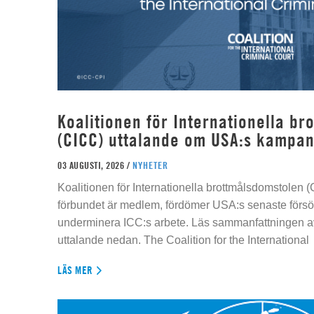
Koalitionen för Internationella b
(CICC) uttalande om USA:s kampan
03 AUGUSTI, 2026 /
NYHETER
Koalitionen för Internationella brottmålsdomstolen
förbundet är medlem, fördömer USA:s senaste försök
underminera ICC:s arbete. Läs sammanfattningen av
uttalande nedan. The Coalition for the International
LÄS MER