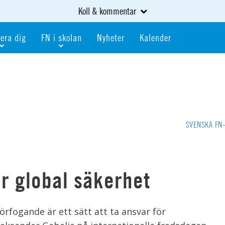
Koll & kommentar
era dig
FN i skolan
Nyheter
Kalender
dlem
Bli FN-skola
gåva
Bli skola med världskoll
heter
av kurser och event
Portalen för FN-skolor
iv i en FN-förening
Portalen för världskoll i skolan
SVENSKA FN
skola
Öppet skolmaterial
 som är ung
Globalis
oll i skolan
r global säkerhet
förfogande är ett sätt att ta ansvar för