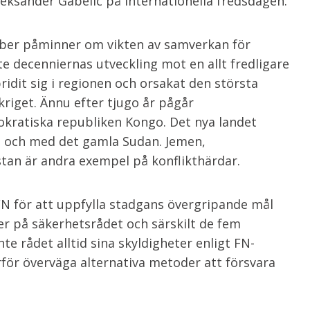
Aleksander Gabelic på internationella fredsdagen.
mber påminner om vikten av samverkan för
te decenniernas utveckling mot en allt fredligare
pridit sig i regionen och orsakat den största
kriget. Ännu efter tjugo år pågår
okratiska republiken Kongo. Det nya landet
t och med det gamla Sudan. Jemen,
tan är andra exempel på konflikthärdar.
N för att uppfylla stadgans övergripande mål
r på säkerhetsrådet och särskilt de fem
e rådet alltid sina skyldigheter enligt FN-
ör överväga alternativa metoder att försvara