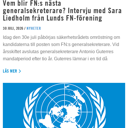
Vem blir FN:s nästa
generalsekreterare? Intervju med Sara
Liedholm från Lunds FN-förening
30 JULI, 2026 /
NYHETER
Idag den 30e juli påbörjas säkerhetsrådets omröstning om
kandidaterna till posten som FN:s generalsekreterare. Vid
årsskiftet avslutas generalsekreterare Antonio Guterres
mandatperiod efter tio år. Guterres lämnar i en tid då
LÄS MER