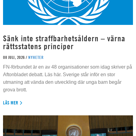
Sänk inte straffbarhetsåldern – värna
rättsstatens principer
08 JULI, 2026 /
NYHETER
FN-förbundet är en av 48 organisationer som idag skriver på
Aftonbladet debatt. Läs här. Sverige står inför en stor
utmaning att vända den utveckling där unga barn begår
grova brott.
LÄS MER