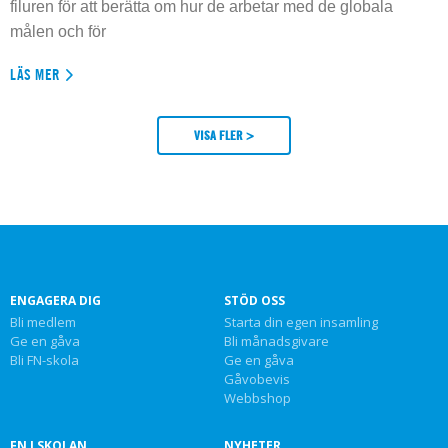
filuren för att berätta om hur de arbetar med de globala
målen och för
LÄS MER
VISA FLER >
ENGAGERA DIG
STÖD OSS
Bli medlem
Starta din egen insamling
Ge en gåva
Bli månadsgivare
Bli FN-skola
Ge en gåva
Gåvobevis
Webbshop
FN I SKOLAN
NYHETER