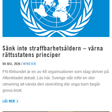
Sänk inte straffbarhetsåldern – värna
rättsstatens principer
08 JULI, 2026 /
NYHETER
FN-förbundet är en av 48 organisationer som idag skriver på
Aftonbladet debatt. Läs här. Sverige står inför en stor
utmaning att vända den utveckling där unga barn begår
grova brott.
LÄS MER