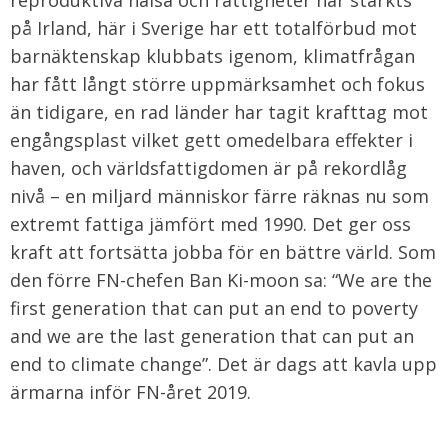
reproduktiva hälsa och rättigheter har stärkts
på Irland, här i Sverige har ett totalförbud mot
barnäktenskap klubbats igenom, klimatfrågan
har fått långt större uppmärksamhet och fokus
än tidigare, en rad länder har tagit krafttag mot
engångsplast vilket gett omedelbara effekter i
haven, och världsfattigdomen är på rekordlåg
nivå – en miljard människor färre räknas nu som
extremt fattiga jämfört med 1990. Det ger oss
kraft att fortsätta jobba för en bättre värld. Som
den förre FN-chefen Ban Ki-moon sa: “We are the
first generation that can put an end to poverty
and we are the last generation that can put an
end to climate change”. Det är dags att kavla upp
ärmarna inför FN-året 2019.