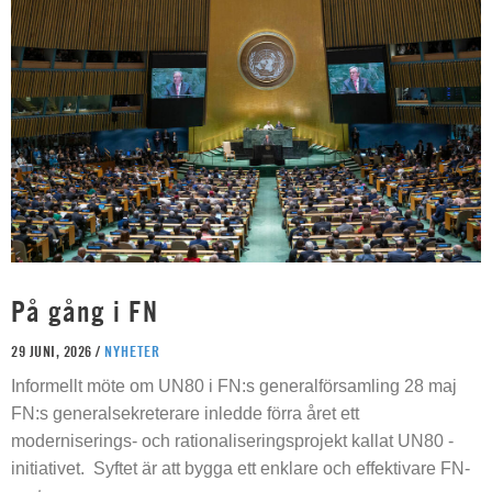
På gång i FN
29 JUNI, 2026 /
NYHETER
Informellt möte om UN80 i FN:s generalförsamling 28 maj
FN:s generalsekreterare inledde förra året ett
moderniserings- och rationaliseringsprojekt kallat UN80 -
initiativet. Syftet är att bygga ett enklare och effektivare FN-