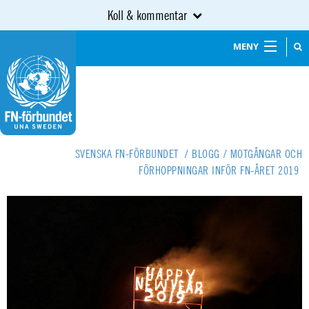
Koll & kommentar
MENY
SVENSKA FN-FÖRBUNDET
/
BLOGG
/
MOTGÅNGAR OCH
FÖRHOPPNINGAR INFÖR FN-ÅRET 2019