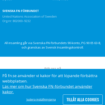
SVENSKA FN-FÖRBUNDET
United Nations Association of Sweden
Org.nr: 802000–9232
All insamling går via Svenska FN-förbundets 90-konto, PG 90 05 63-8,
och granskas av Svensk Insamlingskontroll.
Följ oss på
På fn.se använder vi kakor för att löpande förbättra
webbplatsen.
Läs mer om hur Svenska FN-förbundet använder
kakor.
© Svenska FN-förbundet, 2023
TILLÅT ALLA COOKIES
Justera inställningarna