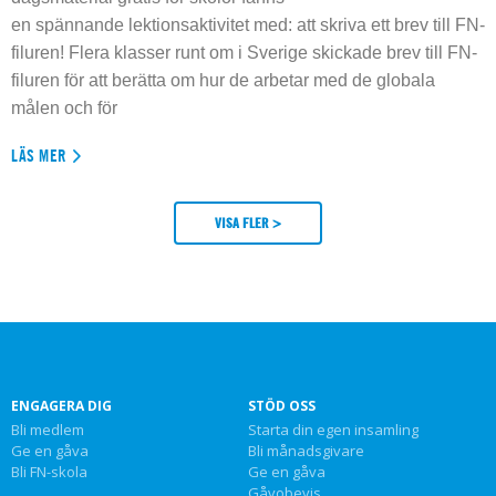
en spännande lektionsaktivitet med: att skriva ett brev till FN-
filuren! Flera klasser runt om i Sverige skickade brev till FN-
filuren för att berätta om hur de arbetar med de globala
målen och för
LÄS MER
VISA FLER >
ENGAGERA DIG
STÖD OSS
Bli medlem
Starta din egen insamling
Ge en gåva
Bli månadsgivare
Bli FN-skola
Ge en gåva
Gåvobevis