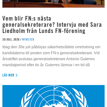
Vem blir FN:s nästa
generalsekreterare? Intervju med Sara
Liedholm från Lunds FN-förening
30 JULI, 2026 /
NYHETER
Idag den 30e juli påbörjas säkerhetsrådets omröstning om
kandidaterna till posten som FN:s generalsekreterare. Vid
årsskiftet avslutas generalsekreterare Antonio Guterres
mandatperiod efter tio år. Guterres lämnar i en tid då
LÄS MER