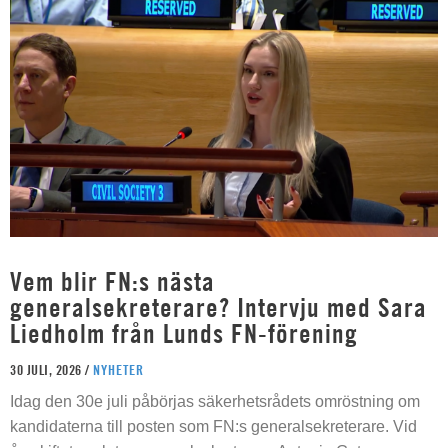
Vem blir FN:s nästa
generalsekreterare? Intervju med Sara
Liedholm från Lunds FN-förening
30 JULI, 2026 /
NYHETER
Idag den 30e juli påbörjas säkerhetsrådets omröstning om
kandidaterna till posten som FN:s generalsekreterare. Vid