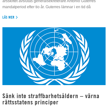
årsskiftet avslutas generalsekreterare Antonio Guterres
mandatperiod efter tio år. Guterres lämnar i en tid då
LÄS MER
Sänk inte straffbarhetsåldern – värna
rättsstatens principer