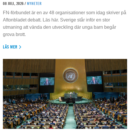
08 JULI, 2026 /
NYHETER
FN-förbundet är en av 48 organisationer som idag skriver på
Aftonbladet debatt. Läs här. Sverige står inför en stor
utmaning att vända den utveckling där unga barn begår
grova brott.
LÄS MER