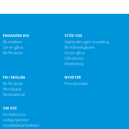
ENGAGERA DIG
STÖD OSS
Bli medlem
Starta din egen insamling
Ge en gåva
Bli månadsgivare
Bli FN-skola
Ge en gåva
Gåvobevis
Webbshop
FN I SKOLAN
NYHETER
Bli FN-skola
Presskontakt
FN-rollspel
Skolmaterial
OM OSS
Kontakta oss
Lediga tjänster
Visselblåsarfunktion