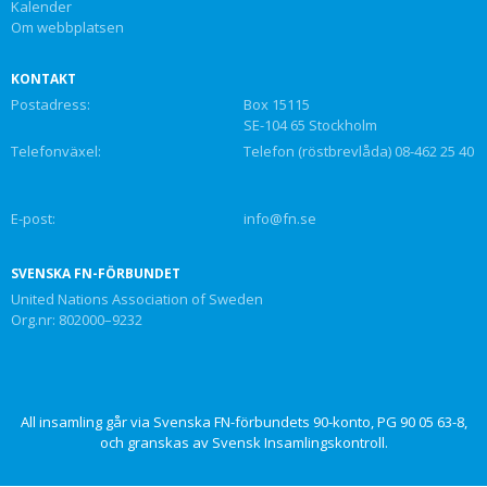
Kalender
Om webbplatsen
KONTAKT
Postadress:
Box 15115
SE-104 65 Stockholm
Telefonväxel:
Telefon (röstbrevlåda) 08-462 25 40
E-post:
info@fn.se
SVENSKA FN-FÖRBUNDET
United Nations Association of Sweden
Org.nr: 802000–9232
All insamling går via Svenska FN-förbundets 90-konto, PG 90 05 63-8,
och granskas av Svensk Insamlingskontroll.