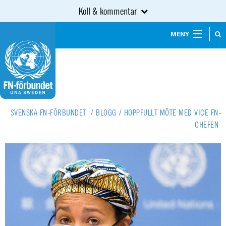
Koll & kommentar
MENY
SVENSKA FN-FÖRBUNDET
/
BLOGG
/
HOPPFULLT MÖTE MED VICE FN-
CHEFEN