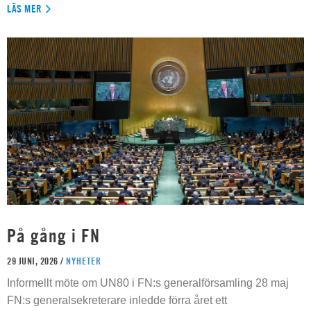
LÄS MER
På gång i FN
29 JUNI, 2026 /
NYHETER
Informellt möte om UN80 i FN:s generalförsamling 28 maj
FN:s generalsekreterare inledde förra året ett