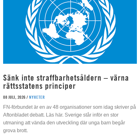
Sänk inte straffbarhetsåldern – värna
rättsstatens principer
08 JULI, 2026 /
NYHETER
FN-förbundet är en av 48 organisationer som idag skriver på
Aftonbladet debatt. Läs här. Sverige står inför en stor
utmaning att vända den utveckling där unga barn begår
grova brott.