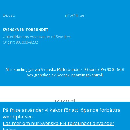
E-post:
info@fn.se
SVENSKA FN-FÖRBUNDET
United Nations Association of Sweden
Org.nr: 802000–9232
All insamling går via Svenska FN-förbundets 90-konto, PG 90 05 63-8,
och granskas av Svensk Insamlingskontroll.
Följ oss på
På fn.se använder vi kakor för att löpande förbättra
webbplatsen.
Läs mer om hur Svenska FN-förbundet använder
kakor.