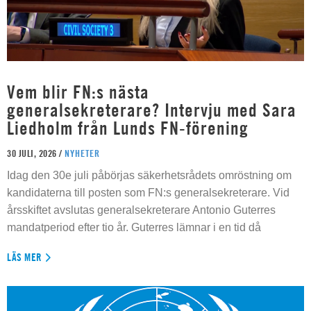
Vem blir FN:s nästa
generalsekreterare? Intervju med Sara
Liedholm från Lunds FN-förening
30 JULI, 2026 /
NYHETER
Idag den 30e juli påbörjas säkerhetsrådets omröstning om
kandidaterna till posten som FN:s generalsekreterare. Vid
årsskiftet avslutas generalsekreterare Antonio Guterres
mandatperiod efter tio år. Guterres lämnar i en tid då
LÄS MER