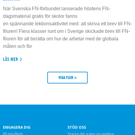
När Svenska FN-förbundet lanserade höstens FN-
dagsmaterial gratis för skolor fanns
en spännande lektionsaktivitet med: att skriva ett brev till FN-
filuren! Flera klasser runt om i Sverige skickade brev till FN-
filuren för att berätta om hur de arbetar med de globala
målen och för
LÄS MER
VISA FLER >
ENGAGERA DIG
STÖD OSS
Bli medlem
Starta din egen insamling