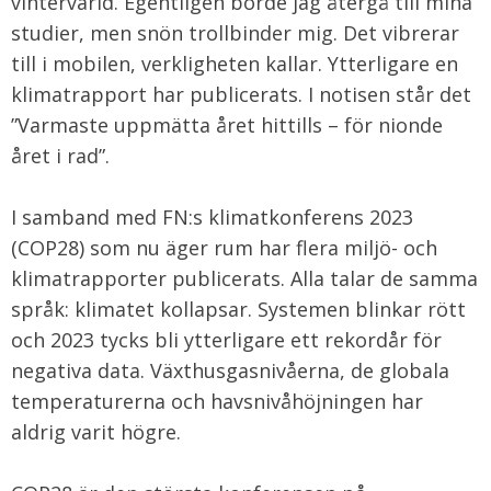
vintervärld. Egentligen borde jag återgå till mina
studier, men snön trollbinder mig. Det vibrerar
till i mobilen, verkligheten kallar. Ytterligare en
klimatrapport har publicerats. I notisen står det
”Varmaste uppmätta året hittills – för nionde
året i rad”.
I samband med FN:s klimatkonferens 2023
(COP28) som nu äger rum har flera miljö- och
klimatrapporter publicerats. Alla talar de samma
språk: klimatet kollapsar. Systemen blinkar rött
och 2023 tycks bli ytterligare ett rekordår för
negativa data. Växthusgasnivåerna, de globala
temperaturerna och havsnivåhöjningen har
aldrig varit högre.