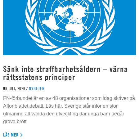
Sänk inte straffbarhetsåldern – värna
rättsstatens principer
08 JULI, 2026 /
NYHETER
FN-förbundet är en av 48 organisationer som idag skriver på
Aftonbladet debatt. Läs här. Sverige står inför en stor
utmaning att vända den utveckling där unga barn begår
grova brott.
LÄS MER