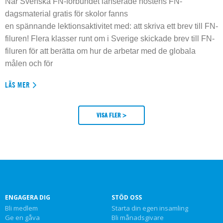
När Svenska FN-förbundet lanserade höstens FN-
dagsmaterial gratis för skolor fanns
en spännande lektionsaktivitet med: att skriva ett brev till FN-
filuren! Flera klasser runt om i Sverige skickade brev till FN-
filuren för att berätta om hur de arbetar med de globala
målen och för
LÄS MER
VISA FLER >
ENGAGERA DIG
STÖD OSS
Bli medlem
Starta din egen insamling
Ge en gåva
Bli månadsgivare