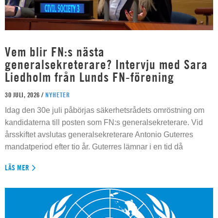
Vem blir FN:s nästa
generalsekreterare? Intervju med Sara
Liedholm från Lunds FN-förening
30 JULI, 2026 /
NYHETER
Idag den 30e juli påbörjas säkerhetsrådets omröstning om
kandidaterna till posten som FN:s generalsekreterare. Vid
årsskiftet avslutas generalsekreterare Antonio Guterres
mandatperiod efter tio år. Guterres lämnar i en tid då
LÄS MER