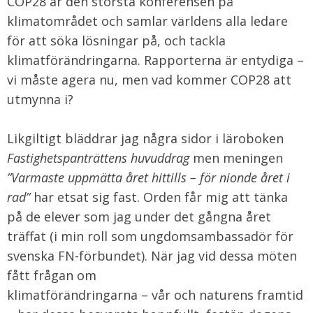
COP28 är den största konferensen på
klimatområdet och samlar världens alla ledare
för att söka lösningar på, och tackla
klimatförändringarna. Rapporterna är entydiga –
vi måste agera nu, men vad kommer COP28 att
utmynna i?
Likgiltigt bläddrar jag några sidor i läroboken
Fastighetspanträttens huvuddrag
men meningen
”Varmaste uppmätta året hittills – för nionde året i
rad”
har etsat sig fast. Orden får mig att tänka
på de elever som jag under det gångna året
träffat (i min roll som ungdomsambassadör för
svenska FN-förbundet). När jag vid dessa möten
fått frågan om
klimatförändringarna – vår och naturens framtid