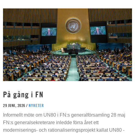
På gång i FN
29 JUNI, 2026 /
NYHETER
Informellt möte om UN80 i FN:s generalförsamling 28 maj
FN:s generalsekreterare inledde förra året ett
moderniserings- och rationaliseringsprojekt kallat UN80 -