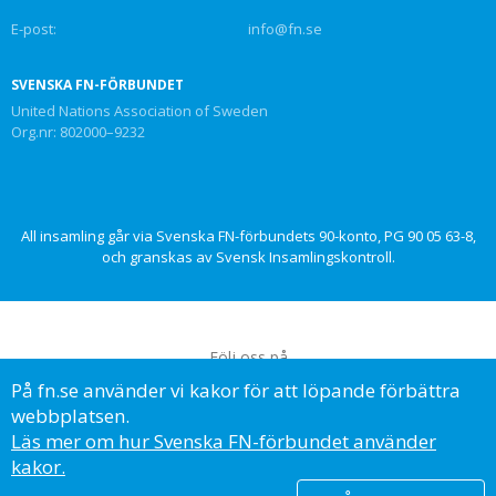
E-post:
info@fn.se
SVENSKA FN-FÖRBUNDET
United Nations Association of Sweden
Org.nr: 802000–9232
All insamling går via Svenska FN-förbundets 90-konto, PG 90 05 63-8,
och granskas av Svensk Insamlingskontroll.
Följ oss på
På fn.se använder vi kakor för att löpande förbättra
webbplatsen.
Läs mer om hur Svenska FN-förbundet använder
kakor.
© Svenska FN-förbundet, 2023