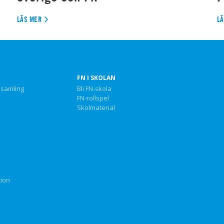
LÄS MER
L
FN I SKOLAN
nsamling
Bli FN-skola
FN-rollspel
Skolmaterial
tion