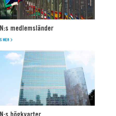
N:s medlemsländer
ÄS MER
N:s högkvarter