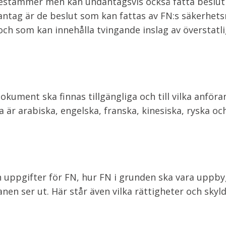
estämmer men kan undantagsvis också fatta beslu
dantag är de beslut som kan fattas av FN:s säkerhets
ch som kan innehålla tvingande inslag av överstatl
 dokument ska finnas tillgängliga och till vilka anföra
är arabiska, engelska, franska, kinesiska, ryska oc
 uppgifter för FN, hur FN i grunden ska vara uppb
en ser ut. Här står även vilka rättigheter och skyl