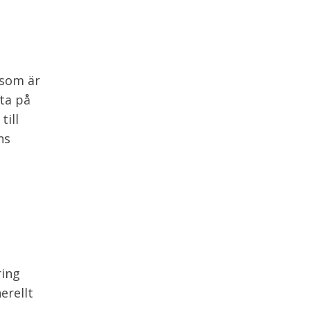
 som är
kta på
till
ns
ring
erellt