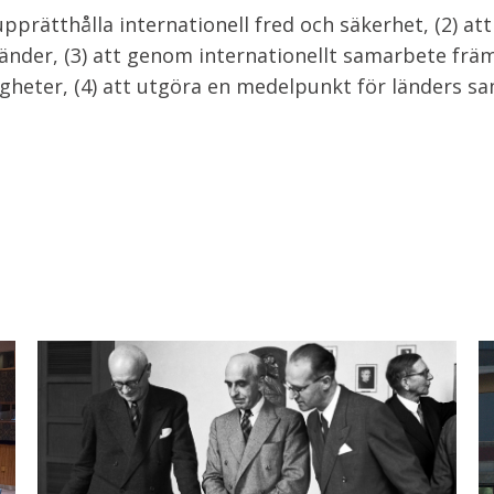
upprätthålla internationell fred och säkerhet, (2) att
länder, (3) att genom internationellt samarbete frä
igheter, (4) att utgöra en medelpunkt för länders s