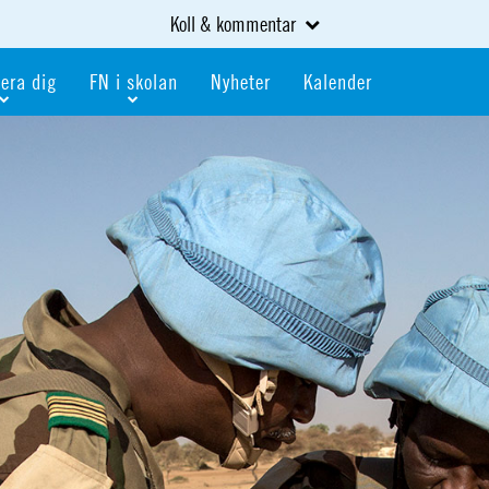
Koll & kommentar
era dig
FN i skolan
Nyheter
Kalender
dlem
Bli FN-skola
gåva
Bli skola med världskoll
heter
av kurser och event
Portalen för FN-skolor
iv i en FN-förening
Portalen för världskoll i skolan
skola
Öppet skolmaterial
 som är ung
Globalis
oll i skolan