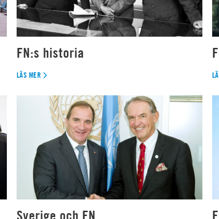
FN:s historia
F
LÄS MER
L
Sverige och FN
F