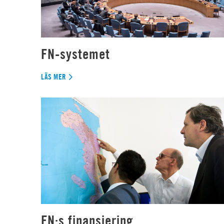
FN-systemet
LÄS MER
FN:s finansiering