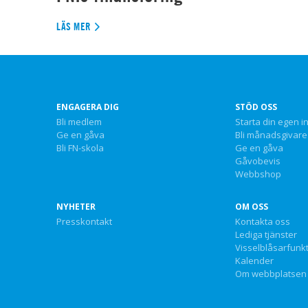
LÄS MER
ENGAGERA DIG
STÖD OSS
Bli medlem
Starta din egen i
Ge en gåva
Bli månadsgivare
Bli FN-skola
Ge en gåva
Gåvobevis
Webbshop
NYHETER
OM OSS
Presskontakt
Kontakta oss
Lediga tjänster
Visselblåsarfunk
Kalender
Om webbplatsen