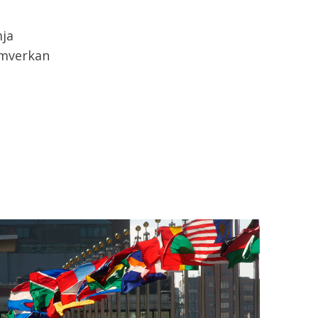
mja
amverkan