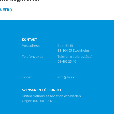
ÄS MER
KONTAKT
Postadress:
Box 15115
SE-104 65 Stockholm
Telefonväxel:
Telefon (röstbrevlåda)
08-462 25 40
E-post:
info@fn.se
SVENSKA FN-FÖRBUNDET
United Nations Association of Sweden
Org.nr: 802000–9232