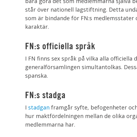
bara göra det som medlemmarna själva b
står över nationell lagstiftning. Detta un
som är bindande för FN:s medlemsstater o
karaktär.
FN:s officiella språk
I FN finns sex språk på vilka alla officiella
generalförsamlingen simultantolkas. Dessa 
spanska.
FN:s stadga
I
stadgan
framgår syfte, befogenheter och
hur maktfördelningen mellan de olika organ
medlemmarna har.