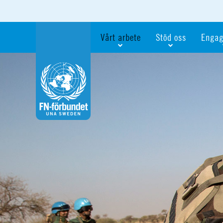
Vårt arbete
Stöd oss
Engag
Våra fokusfrågor
Bli månadsgivare
Bli me
Vi utbildar och informerar
Ge en gåva
Ge en 
Vi stödjer FN:s arbete för flickors rättig
För företag
Ta del 
Vi samarbetar internationellt
Gåvobevis
Bli akt
Agenda 2030
Minnesgåva
Bli FN-
Testamentera
För dig
Webbshop
Världsk