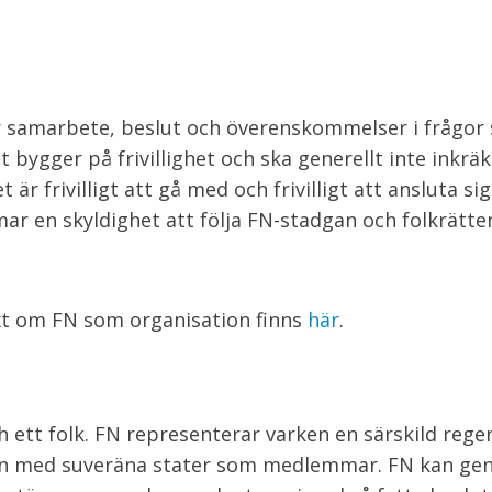
ör samarbete, beslut och överenskommelser i frågor
 bygger på frivillighet och ska generellt inte inkrä
r frivilligt att gå med och frivilligt att ansluta sig 
ar en skyldighet att följa FN-stadgan och folkrätte
xt om FN som organisation finns
här
.
h ett folk. FN representerar varken en särskild rege
ation med suveräna stater som medlemmar. FN kan gen