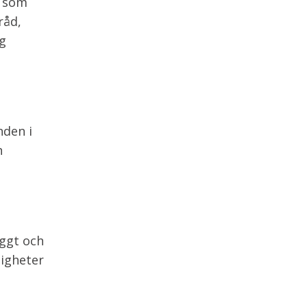
t som
råd,
ig
nden i
h
yggt och
digheter