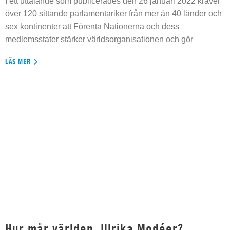
I ett uttalande som publicerades den 26 januari 2022 kräver
över 120 sittande parlamentariker från mer än 40 länder och
sex kontinenter att Förenta Nationerna och dess
medlemsstater stärker världsorganisationen och gör
LÄS MER
Hur mår världen, Ulrika Modéer?