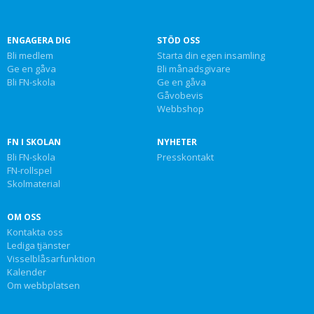
ENGAGERA DIG
STÖD OSS
Bli medlem
Starta din egen insamling
Ge en gåva
Bli månadsgivare
Bli FN-skola
Ge en gåva
Gåvobevis
Webbshop
FN I SKOLAN
NYHETER
Bli FN-skola
Presskontakt
FN-rollspel
Skolmaterial
OM OSS
Kontakta oss
Lediga tjänster
Visselblåsarfunktion
Kalender
Om webbplatsen