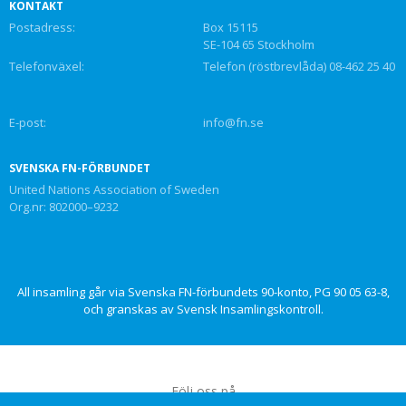
KONTAKT
Postadress:
Box 15115
SE-104 65 Stockholm
Telefonväxel:
Telefon (röstbrevlåda) 08-462 25 40
E-post:
info@fn.se
SVENSKA FN-FÖRBUNDET
United Nations Association of Sweden
Org.nr: 802000–9232
All insamling går via Svenska FN-förbundets 90-konto, PG 90 05 63-8,
och granskas av Svensk Insamlingskontroll.
Följ oss på