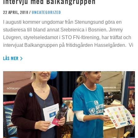
intervju med Balkangruppen
22 APRIL, 2018 /
UNCATEGORIZED
I augusti kommer ungdomar från Stenungsund göra en
studieresa till bland annat Srebrenica i Bosnien. Jimmy
Lövgren, styrelseledamot i STO FN-förening, har träffat och
intervjuat Balkangruppen på fritidsgården Hasselgården. Vi
LÄS MER