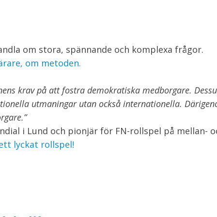
handla om stora, spännande och komplexa frågor.
 lärare, om metoden.
lanens krav på att fostra demokratiska medborgare. Dess
ationella utmaningar utan också internationella. Därige
rgare.”
dial i Lund och pionjär för FN-rollspel på mellan- o
tt lyckat rollspel!