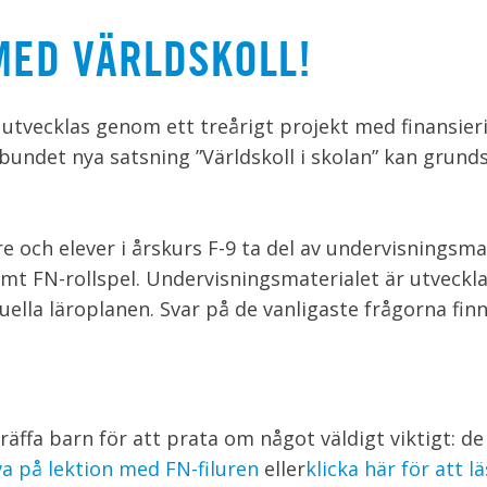
MED VÄRLDSKOLL!
 utvecklas genom ett treårigt projekt med finansier
undet nya satsning ”Världskoll i skolan” kan grunds
 och elever i årskurs F-9 ta del av undervisningsma
mt FN-rollspel. Undervisningsmaterialet är utveckla
uella läroplanen. Svar på de vanligaste frågorna fin
räffa barn för att prata om något väldigt viktigt: de
va på lektion med FN-filuren
eller
klicka här för att l