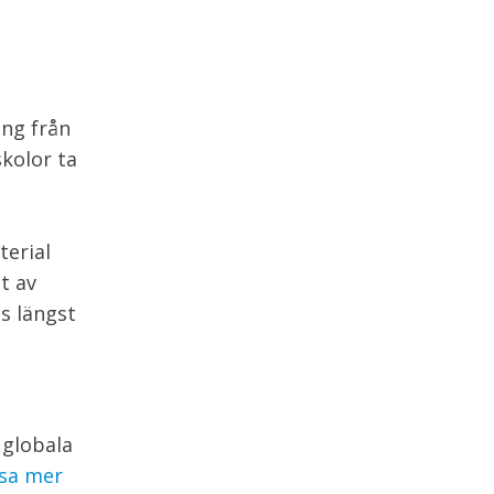
ing från
kolor ta
terial
t av
ns längst
 globala
äsa mer