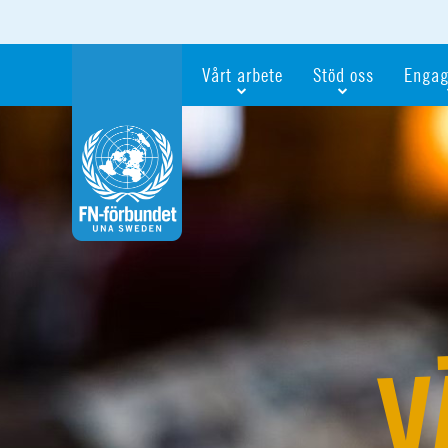
Vårt arbete
Stöd oss
Engag
Våra fokusfrågor
Bli månadsgivare
Bli me
Vi utbildar och informerar
Ge en gåva
Ge en 
Vi stödjer FN:s arbete för flickors rättig
För företag
Ta del 
Vi samarbetar internationellt
Gåvobevis
Bli akt
Agenda 2030
Minnesgåva
Bli FN-
Testamentera
För dig
Webbshop
Världsk