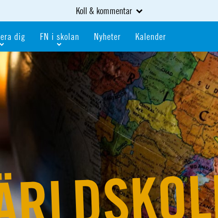
Koll & kommentar
era dig
FN i skolan
Nyheter
Kalender
dlem
Bli FN-skola
gåva
Bli skola med världskoll
heter
av kurser och event
Portalen för FN-skolor
iv i en FN-förening
Portalen för världskoll i skolan
skola
Öppet skolmaterial
 som är ung
Globalis
oll i skolan