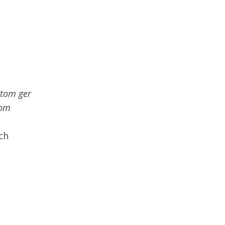
utom ger
nom
ch