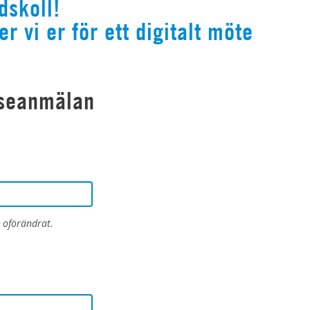
dskoll!
r vi er för ett digitalt möte
esseanmälan
 oförändrat.