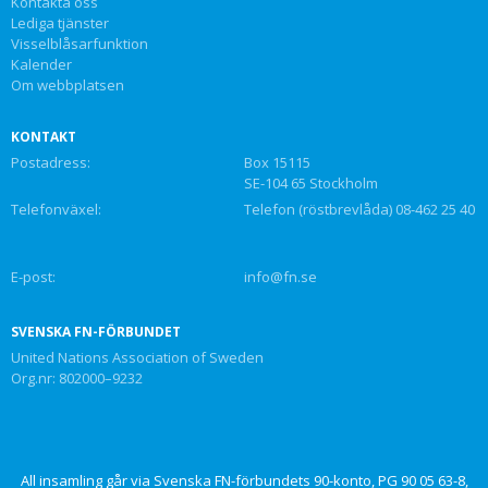
Kontakta oss
Lediga tjänster
Visselblåsarfunktion
Kalender
Om webbplatsen
KONTAKT
Postadress:
Box 15115
SE-104 65 Stockholm
Telefonväxel:
Telefon (röstbrevlåda) 08-462 25 40
E-post:
info@fn.se
SVENSKA FN-FÖRBUNDET
United Nations Association of Sweden
Org.nr: 802000–9232
All insamling går via Svenska FN-förbundets 90-konto, PG 90 05 63-8,