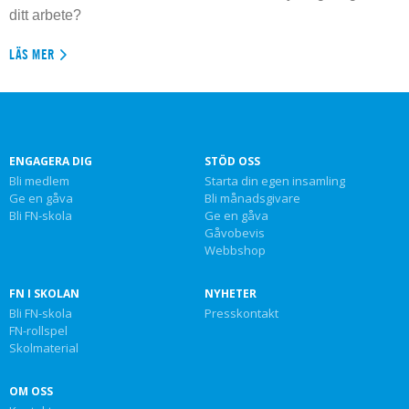
ditt arbete?
LÄS MER
ENGAGERA DIG
STÖD OSS
Bli medlem
Starta din egen insamling
Ge en gåva
Bli månadsgivare
Bli FN-skola
Ge en gåva
Gåvobevis
Webbshop
FN I SKOLAN
NYHETER
Bli FN-skola
Presskontakt
FN-rollspel
Skolmaterial
OM OSS