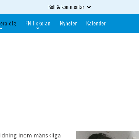
Koll & kommentar
era dig
FN i skolan
Nyheter
Kalender
dlem
Bli FN-skola
gåva
Bli skola med världskoll
heter
av kurser och event
Portalen för FN-skolor
iv i en FN-förening
Portalen för världskoll i skolan
skola
Öppet skolmaterial
 som är ung
Globalis
oll i skolan
idning inom mänskliga