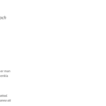
 och
 ser man
 enkla
attad.
anna att