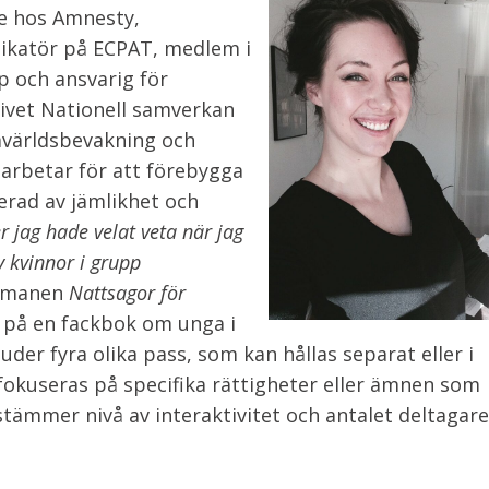
e hos Amnesty,
ikatör på ECPAT, medlem i
p och ansvarig för
tivet Nationell samverkan
mvärldsbevakning och
arbetar för att förebygga
erad av jämlikhet och
r jag hade velat veta när jag
v kvinnor i grupp
romanen
Nattsagor för
 på en fackbok om unga i
er fyra olika pass, som kan hållas separat eller i
fokuseras på specifika rättigheter eller ämnen som
tämmer nivå av interaktivitet och antalet deltagare