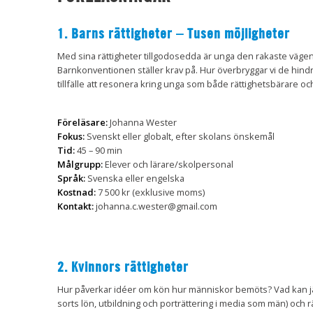
1. Barns rättigheter – Tusen möjligheter
Med sina rättigheter tillgodosedda är unga den rakaste vägen 
Barnkonventionen ställer krav på. Hur överbryggar vi de hindre
tillfälle att resonera kring unga som både rättighetsbärare o
Föreläsare:
Johanna Wester
Fokus:
Svenskt eller globalt, efter skolans önskemål
Tid:
45 – 90 min
Målgrupp:
Elever och lärare/skolpersonal
Språk:
Svenska eller engelska
Kostnad:
7 500 kr (exklusive moms)
Kontakt:
johanna.c.wester@gmail.com
2. Kvinnors rättigheter
Hur påverkar idéer om kön hur människor bemöts? Vad kan jämst
sorts lön, utbildning och porträttering i media som män) och r