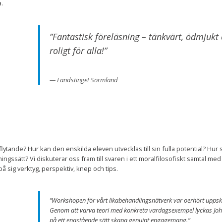
a.
”Fantastisk föreläsning – tänkvärt, ödmjukt
roligt för alla!”
Landstinget Sörmland
tande? Hur kan den enskilda eleven utvecklas till sin fulla potential? Hur
ngssätt? Vi diskuterar oss fram till svaren i ett moralfilosofiskt samtal med
på sig verktyg, perspektiv, knep och tips.
”Workshopen för vårt likabehandlingsnätverk var oerhört uppsk
Genom att varva teori med konkreta vardagsexempel lyckas Joh
på ett enastående sätt skapa genuint engagemang.”