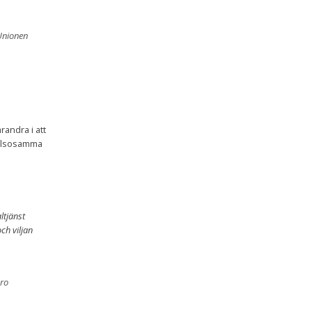
 Unionen
randra i att
 hälsosamma
ltjänst
ch viljan
ro