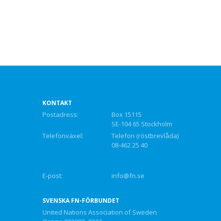
KONTAKT
Postadress:
Box 15115
SE-104 65 Stockholm
Telefonväxel:
Telefon (röstbrevlåda)
08-462 25 40
E-post:
info@fn.se
SVENSKA FN-FÖRBUNDET
United Nations Association of Sweden