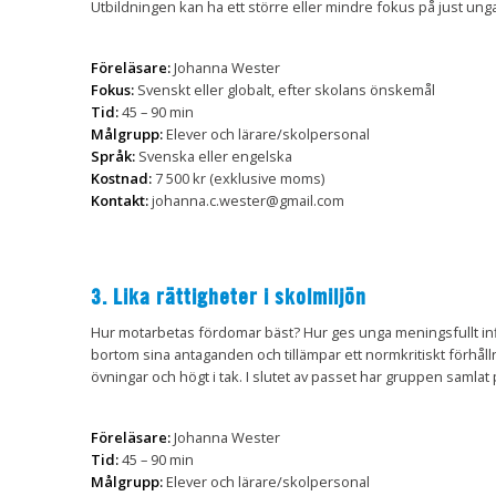
Utbildningen kan ha ett större eller mindre fokus på just ung
Föreläsare:
Johanna Wester
Fokus:
Svenskt eller globalt, efter skolans önskemål
Tid:
45 – 90 min
Målgrupp:
Elever och lärare/skolpersonal
Språk:
Svenska eller engelska
Kostnad:
7 500 kr (exklusive moms)
Kontakt:
johanna.c.wester@gmail.com
3. Lika rättigheter i skolmiljön
Hur motarbetas fördomar bäst? Hur ges unga meningsfullt infly
bortom sina antaganden och tillämpar ett normkritiskt förhållni
övningar och högt i tak. I slutet av passet har gruppen samlat 
Föreläsare:
Johanna Wester
Tid:
45 – 90 min
Målgrupp:
Elever och lärare/skolpersonal