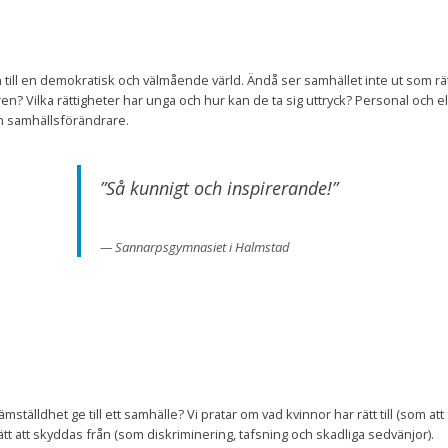
till en demokratisk och välmående värld. Ändå ser samhället inte ut som rät
n? Vilka rättigheter har unga och hur kan de ta sig uttryck? Personal och el
ch samhällsförändrare.
”Så kunnigt och inspirerande!”
Sannarpsgymnasiet i Halmstad
älldhet ge till ett samhälle? Vi pratar om vad kvinnor har rätt till (som at
ätt att skyddas från (som diskriminering, tafsning och skadliga sedvänjor).