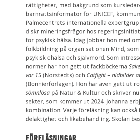
rättigheter, med bakgrund som kursledar
barnrättsinformatör för UNICEF, kommun
Palmecentrets internationella expertgrup
diskrimineringsfrågor hos regeringsinitia
för psykisk hälsa. Idag jobbar hon med o
folkbildning på organisationen Mind, som 
psykisk ohälsa och självmord. Som intress
normer har hon gett ut fackböckerna
Sake
var 15
(Norstedts) och
Catfight – nidbilder a
(Bonnierförlagen). Hon har även gett ut 
sömnlösa
på Natur & Kultur och skriver nu
sekter, som kommer ut 2024. Johanna erbjud
kombination. Varje föreläsning kan också 
delaktighet och likabehandling. Skolan bes
FÖRELÄSNINGAR