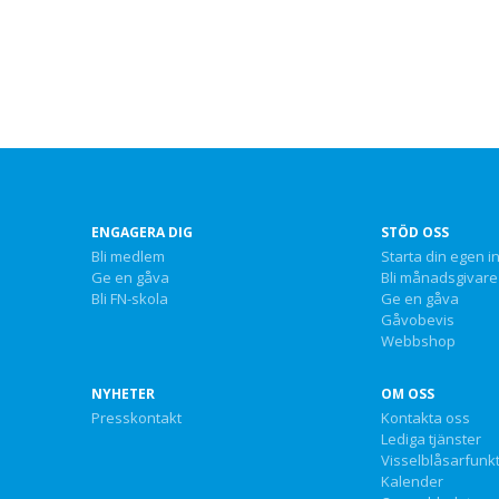
ENGAGERA DIG
STÖD OSS
Bli medlem
Starta din egen i
Ge en gåva
Bli månadsgivare
Bli FN-skola
Ge en gåva
Gåvobevis
Webbshop
NYHETER
OM OSS
Presskontakt
Kontakta oss
Lediga tjänster
Visselblåsarfunk
Kalender