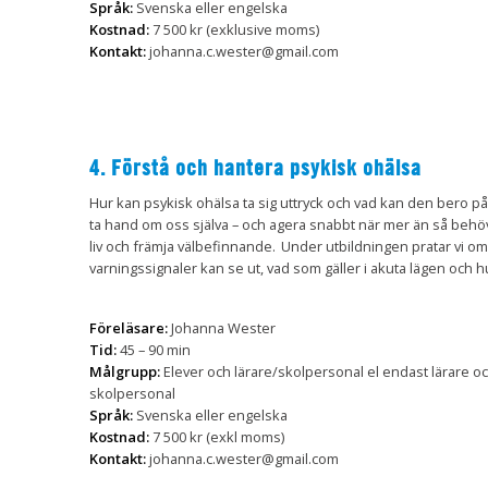
Språk:
Svenska eller engelska
Kostnad:
7 500 kr (exklusive moms)
Kontakt:
johanna.c.wester@gmail.com
4. Förstå och hantera psykisk ohälsa
Hur kan psykisk ohälsa ta sig uttryck och vad kan den bero på? 
ta hand om oss själva – och agera snabbt när mer än så behöv
liv och främja välbefinnande. Under utbildningen pratar vi o
varningssignaler kan se ut, vad som gäller i akuta lägen och 
Föreläsare:
Johanna Wester
Tid:
45 – 90 min
Målgrupp:
Elever och lärare/skolpersonal el endast lärare o
skolpersonal
Språk:
Svenska eller engelska
Kostnad:
7 500 kr (exkl moms)
Kontakt:
johanna.c.wester@gmail.com