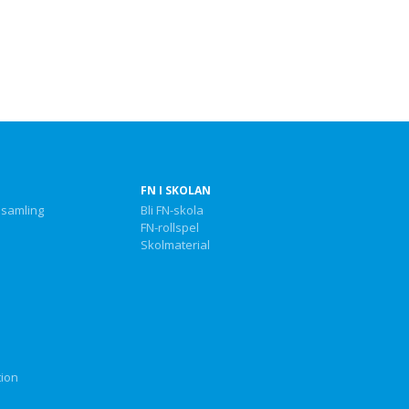
FN I SKOLAN
nsamling
Bli FN-skola
FN-rollspel
Skolmaterial
tion