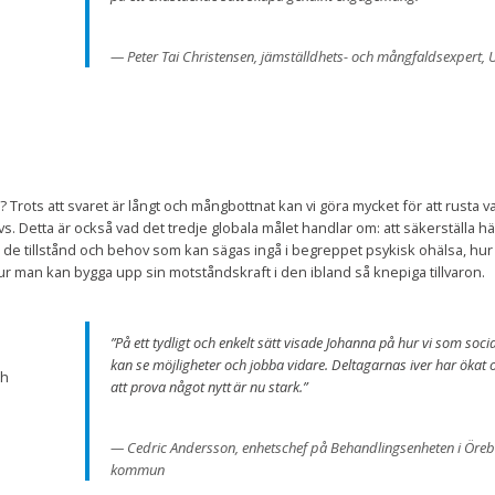
Peter Tai Christensen, jämställdhets- och mångfaldsexpert,
Trots att svaret är långt och mångbottnat kan vi göra mycket för att rusta va
s. Detta är också vad det tredje globala målet handlar om: att säkerställa
m de tillstånd och behov som kan sägas ingå i begreppet psykisk ohälsa, hur
hur man kan bygga upp sin motståndskraft i den ibland så knepiga tillvaron.
”På ett tydligt och enkelt sätt visade Johanna på hur vi som socia
kan se möjligheter och jobba vidare. Deltagarnas iver har ökat o
ch
att prova något nytt är nu stark.”
Cedric Andersson, enhetschef på Behandlingsenheten i Öreb
kommun