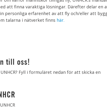
mer om varför människor tvingas fly, UNHCR:s manda
d att finna varaktiga lösningar. Därefter delar en a
n personliga erfarenhet av att fly och/eller att by
 om talarna i nätverket finns
här.
 till oss!
 UNHCR? Fyll i formuläret nedan för att skicka en
UNHCR
l UNHCR