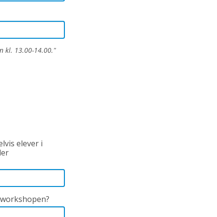
n kl. 13.00-14.00."
vis elever i
ler
n/workshopen?