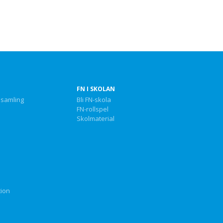
FN I SKOLAN
nsamling
Bli FN-skola
FN-rollspel
Skolmaterial
tion