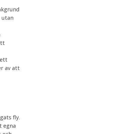
bakgrund
n utan
a
tt
ett
r av att
ats fly.
et egna