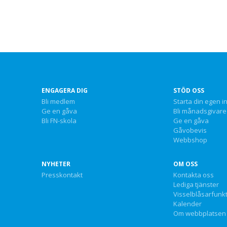
ENGAGERA DIG
STÖD OSS
Bli medlem
Starta din egen i
Ge en gåva
Bli månadsgivare
Bli FN-skola
Ge en gåva
Gåvobevis
Webbshop
NYHETER
OM OSS
Presskontakt
Kontakta oss
Lediga tjänster
Visselblåsarfunk
Kalender
Om webbplatsen