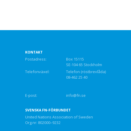
KONTAKT
Postadress:
Box 15115
SE-104 65 Stockholm
Telefonväxel:
Telefon (röstbrevlåda)
08-462 25 40
E-post:
info@fn.se
SVENSKA FN-FÖRBUNDET
United Nations Association of Sweden
Org.nr: 802000–9232