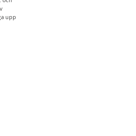
t och
v
gga upp