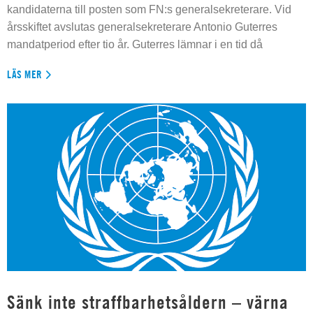
kandidaterna till posten som FN:s generalsekreterare. Vid
årsskiftet avslutas generalsekreterare Antonio Guterres
mandatperiod efter tio år. Guterres lämnar i en tid då
LÄS MER
Sänk inte straffbarhetsåldern – värna