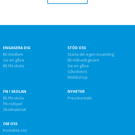
ENGAGERA DIG
STÖD OSS
Bli medlem
Starta din egen insamling
Ge en gåva
Bli månadsgivare
Bli FN-skola
Ge en gåva
Gåvobevis
Webbshop
FN I SKOLAN
NYHETER
Bli FN-skola
Presskontakt
FN-rollspel
Skolmaterial
OM OSS
Kontakta oss