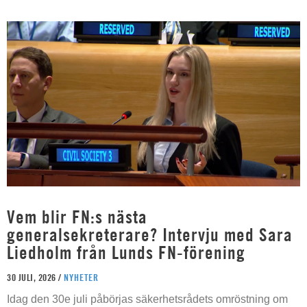
Vem blir FN:s nästa
generalsekreterare? Intervju med Sara
Liedholm från Lunds FN-förening
30 JULI, 2026 /
NYHETER
Idag den 30e juli påbörjas säkerhetsrådets omröstning om