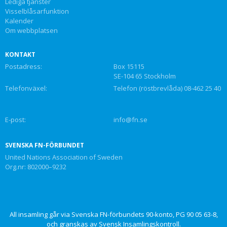
Lediga tjänster
Visselblåsarfunktion
Kalender
Om webbplatsen
KONTAKT
Postadress:
Box 15115
SE-104 65 Stockholm
Telefonväxel:
Telefon (röstbrevlåda) 08-462 25 40
E-post:
info@fn.se
SVENSKA FN-FÖRBUNDET
United Nations Association of Sweden
Org.nr: 802000–9232
All insamling går via Svenska FN-förbundets 90-konto, PG 90 05 63-8,
och granskas av Svensk Insamlingskontroll.