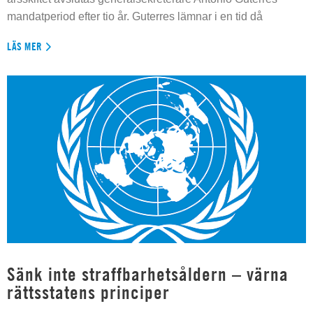
mandatperiod efter tio år. Guterres lämnar i en tid då
LÄS MER
Sänk inte straffbarhetsåldern – värna
rättsstatens principer