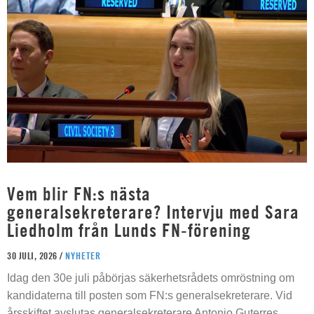
Vem blir FN:s nästa
generalsekreterare? Intervju med Sara
Liedholm från Lunds FN-förening
30 JULI, 2026 /
NYHETER
Idag den 30e juli påbörjas säkerhetsrådets omröstning om
kandidaterna till posten som FN:s generalsekreterare. Vid
årsskiftet avslutas generalsekreterare Antonio Guterres