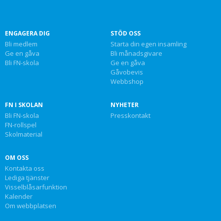
ENGAGERA DIG
STÖD OSS
Bli medlem
Starta din egen insamling
Ge en gåva
Bli månadsgivare
Bli FN-skola
Ge en gåva
Gåvobevis
Webbshop
FN I SKOLAN
NYHETER
Bli FN-skola
Presskontakt
FN-rollspel
Skolmaterial
OM OSS
Kontakta oss
Lediga tjänster
Visselblåsarfunktion
Kalender
Om webbplatsen