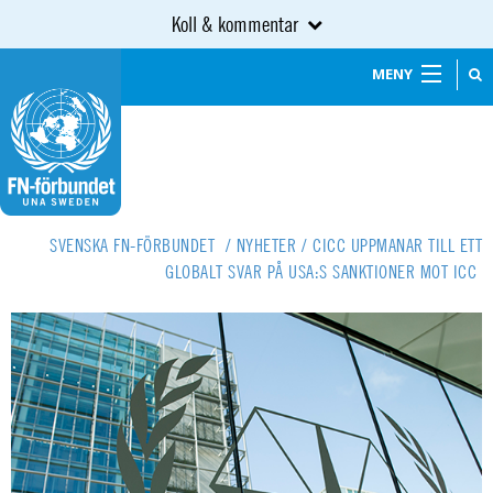
Koll & kommentar
MENY
SVENSKA FN-FÖRBUNDET
/
NYHETER
/
CICC UPPMANAR TILL ETT
GLOBALT SVAR PÅ USA:S SANKTIONER MOT ICC