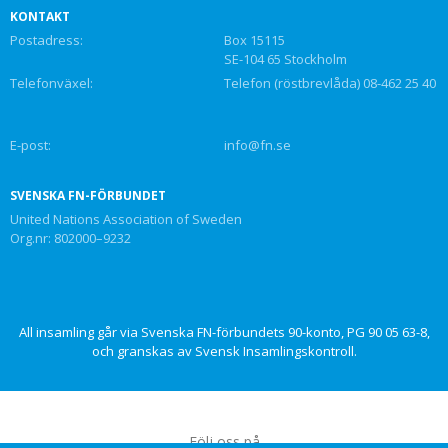
KONTAKT
Postadress:
Box 15115
SE-104 65 Stockholm
Telefonväxel:
Telefon (röstbrevlåda) 08-462 25 40
E-post:
info@fn.se
SVENSKA FN-FÖRBUNDET
United Nations Association of Sweden
Org.nr: 802000–9232
All insamling går via Svenska FN-förbundets 90-konto, PG 90 05 63-8,
och granskas av Svensk Insamlingskontroll.
Följ oss på