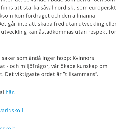
finns att stärka såväl nordiskt som europeiskt
liksom Romfördraget och den allmänna
t går inte att skapa fred utan utveckling eller
er utveckling kan åstadkommas utan respekt för
iva saker som ändå inger hopp: Kvinnors
ti- och miljöfrågor, vår ökade kunskap om
. Det viktigaste ordet är ”tillsammans”.
nal
här
.
varldskoll
fnskola