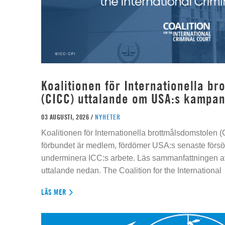
Koalitionen för Internationella b
(CICC) uttalande om USA:s kampan
03 AUGUSTI, 2026 /
NYHETER
Koalitionen för Internationella brottmålsdomstolen
förbundet är medlem, fördömer USA:s senaste försök
underminera ICC:s arbete. Läs sammanfattningen av
uttalande nedan. The Coalition for the International
LÄS MER