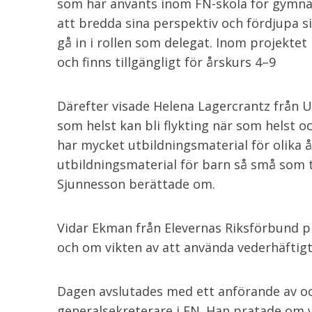
som har använts inom FN-skola för gymnas
att bredda sina perspektiv och fördjupa 
gå in i rollen som delegat. Inom projekte
och finns tillgängligt för årskurs 4–9
Därefter visade Helena Lagercrantz från
som helst kan bli flykting när som helst 
har mycket utbildningsmaterial för olika 
utbildningsmaterial för barn så små som tv
Sjunnesson berättade om.
Vidar Ekman från Elevernas Riksförbund 
och om vikten av att använda vederhäftigt 
Dagen avslutades med ett anförande av och
generalsekreterare i FN. Han pratade om 