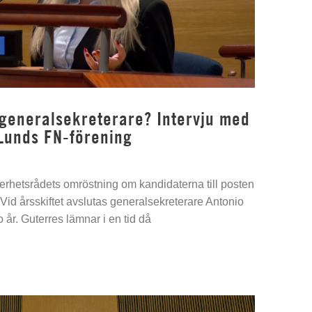
 generalsekreterare? Intervju med
Lunds FN-förening
kerhetsrådets omröstning om kandidaterna till posten
Vid årsskiftet avslutas generalsekreterare Antonio
 år. Guterres lämnar i en tid då