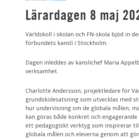
Lärardagen 8 maj 20
Världskoll i skolan och FN-skola bjöd in d
förbundets kansli i Stockholm.
Dagen inleddes av kanslichef Maria Appe
verksamhet.
Charlotte Andersson, projektledare för Vä
grundskolesatsning som utvecklas med stö
hur undervisning om de globala målen, män
kan göras både konkret och engagerande 
ett pedagogiskt verktyg som inspirerar ti
globala målen och eleverna genom att göra