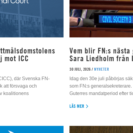
rottmålsdomstolens
Vem blir FN:s nästa
j mot ICC
Sara Liedholm från 
30 JULI, 2026 /
NYHETER
 (CICC), där Svenska FN-
Idag den 30e juli påbörjas sä
 att försvaga och
som FN:s generalsekreterare. 
 koalitionens
Guterres mandatperiod efter tio
LÄS MER