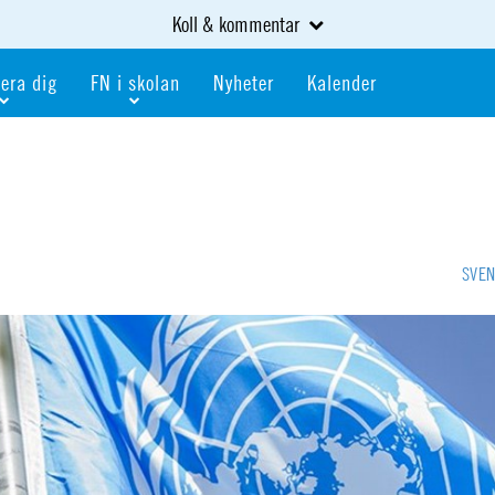
Koll & kommentar
era dig
FN i skolan
Nyheter
Kalender
dlem
Bli FN-skola
gåva
Bli skola med världskoll
heter
av kurser och event
Portalen för FN-skolor
iv i en FN-förening
Portalen för världskoll i skolan
SVE
skola
Öppet skolmaterial
 som är ung
Globalis
oll i skolan