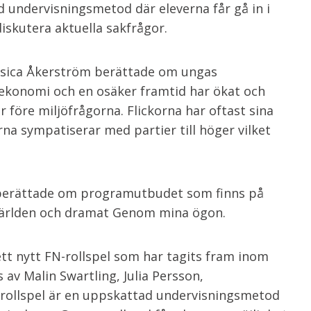
 undervisningsmetod där eleverna får gå in i
diskutera aktuella sakfrågor.
sica Åkerström berättade om ungas
ekonomi och en osäker framtid har ökat och
r före miljöfrågorna. Flickorna har oftast sina
rna sympatiserar med partier till höger vilket
g berättade om programutbudet som finns på
å världen och dramat Genom mina ögon.
ett nytt FN-rollspel som har tagits fram inom
 av Malin Swartling, Julia Persson,
-rollspel är en uppskattad undervisningsmetod