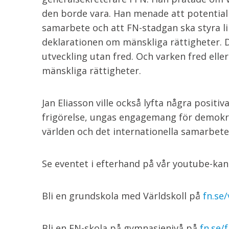
den borde vara. Han menade att potential 
samarbete och att FN-stadgan ska styra 
deklarationen om mänskliga rättigheter. De
utveckling utan fred. Och varken fred ell
mänskliga rättigheter.
Jan Eliasson ville också lyfta några posit
frigörelse, ungas engagemang för demokra
världen och det internationella samarbetet
Se eventet i efterhand på vår youtube-ka
Bli en grundskola med Världskoll på
fn.se/
Bli en FN-skola på gymnasienivå på
fn.se/