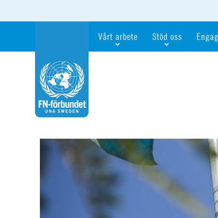
Vårt arbete
Stöd oss
Engag
Våra fokusfrågor
Bli månadsgivare
Bli me
Vi utbildar och informerar
Ge en gåva
Ge en 
Vi stödjer FN:s arbete för flickors rättig
För företag
Ta del 
Vi samarbetar internationellt
Gåvobevis
Bli akt
Agenda 2030
Minnesgåva
Bli FN-
Testamentera
För dig
Webbshop
Världsk