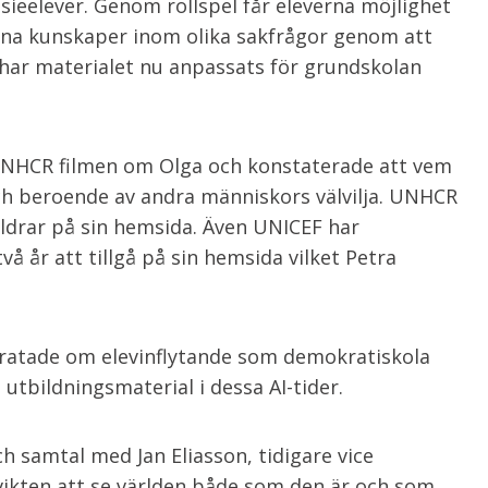
ieelever. Genom rollspel får eleverna möjlighet
sina kunskaper inom olika sakfrågor genom att
t har materialet nu anpassats för grundskolan
 UNHCR filmen om Olga och konstaterade att vem
och beroende av andra människors välvilja. UNHCR
åldrar på sin hemsida. Även UNICEF har
å år att tillgå på sin hemsida vilket Petra
pratade om elevinflytande som demokratiskola
utbildningsmaterial i dessa AI-tider.
 samtal med Jan Eliasson, tidigare vice
vikten att se världen både som den är och som