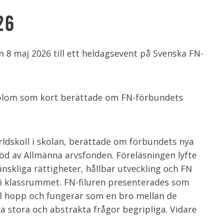
26
en 8 maj 2026 till ett heldagsevent på Svenska FN-
lblom som kort berättade om FN-förbundets
rldskoll i skolan, berättade om förbundets nya
d av Allmänna arvsfonden. Föreläsningen lyfte
skliga rättigheter, hållbar utveckling och FN
i klassrummet. FN-filuren presenterades som
ll hopp och fungerar som en bro mellan de
 stora och abstrakta frågor begripliga. Vidare