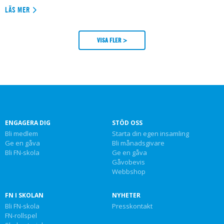
LÄS MER
VISA FLER >
ENGAGERA DIG
STÖD OSS
Bli medlem
Starta din egen insamling
Ge en gåva
Bli månadsgivare
Bli FN-skola
Ge en gåva
Gåvobevis
Webbshop
FN I SKOLAN
NYHETER
Bli FN-skola
Presskontakt
FN-rollspel