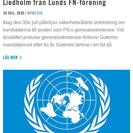
Liedholm från Lunds FN-förening
30 JULI, 2026 /
NYHETER
Idag den 30e juli påbörjas säkerhetsrådets omröstning om
kandidaterna till posten som FN:s generalsekreterare. Vid
årsskiftet avslutas generalsekreterare Antonio Guterres
mandatperiod efter tio år. Guterres lämnar i en tid då
LÄS MER