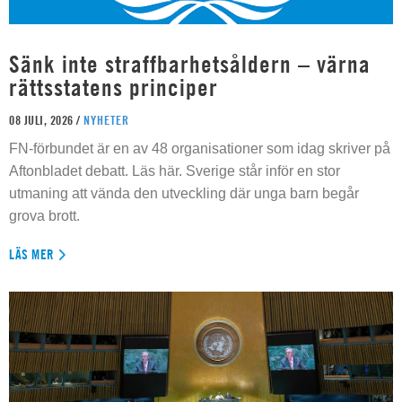
Sänk inte straffbarhetsåldern – värna
rättsstatens principer
08 JULI, 2026 /
NYHETER
FN-förbundet är en av 48 organisationer som idag skriver på
Aftonbladet debatt. Läs här. Sverige står inför en stor
utmaning att vända den utveckling där unga barn begår
grova brott.
LÄS MER