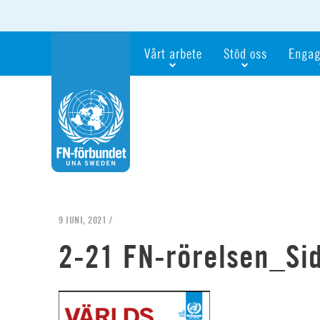
Vårt arbete
Stöd oss
Engag
Våra fokusfrågor
Bli månadsgivare
Bli me
Vi utbildar och informerar
Ge en gåva
Ge en 
Vi stödjer FN:s arbete för flickors rättig
För företag
Ta del 
Vi samarbetar internationellt
Gåvobevis
Bli akt
Agenda 2030
Minnesgåva
Bli FN-
Testamentera
För dig
9 JUNI, 2021 /
Webbshop
Världsk
2-21 FN-rörelsen_Si