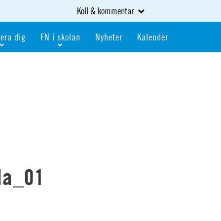
Koll & kommentar
era dig
FN i skolan
Nyheter
Kalender
dlem
Bli FN-skola
gåva
Bli skola med världskoll
heter
av kurser och event
Portalen för FN-skolor
iv i en FN-förening
Portalen för världskoll i skolan
skola
Öppet skolmaterial
 som är ung
Globalis
oll i skolan
da_01