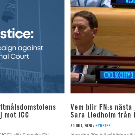
rottmålsdomstolens
Vem blir FN:s nästa
j mot ICC
Sara Liedholm från 
30 JULI, 2026 /
NYHETER