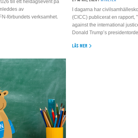
026 till ett heldagsevent på
inleddes av
I dagarna har civilsamhällesko
 FN-förbundets verksamhet.
(CICC) publicerat en rapport, 
against the international justi
Donald Trump’s presidentorde
LÄS MER