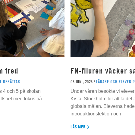
m fred
FN-filuren väcker s
L BERÄTTAR
03 JUNI, 2026 /
LÄRARE OCH ELEVER 
s 4 och 5 på skolan
Under våren besökte vi elever 
ollspel med fokus på
Kista, Stockholm för att ta del
globala målen. Eleverna hade t
introduktionslektion och
LÄS MER