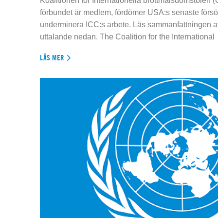
Koalitionen för Internationella brottmålsdomstolen
förbundet är medlem, fördömer USA:s senaste försök
underminera ICC:s arbete. Läs sammanfattningen av
uttalande nedan. The Coalition for the International
LÄS MER