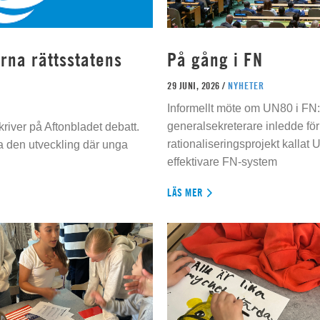
rna rättsstatens
På gång i FN
29 JUNI, 2026 /
NYHETER
Informellt möte om UN80 i FN
generalsekreterare inledde för
river på Aftonbladet debatt.
rationaliseringsprojekt kallat U
da den utveckling där unga
effektivare FN-system
LÄS MER