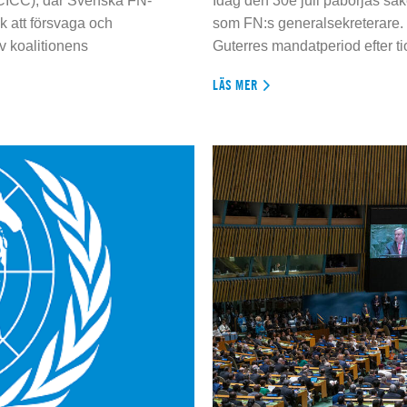
 (CICC), där Svenska FN-
Idag den 30e juli påbörjas sä
 att försvaga och
som FN:s generalsekreterare. 
 koalitionens
Guterres mandatperiod efter tio
LÄS MER