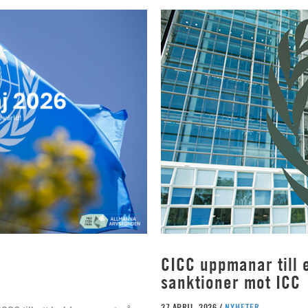
CICC uppmanar till e
sanktioner mot ICC
27 APRIL, 2026 /
NYHETER