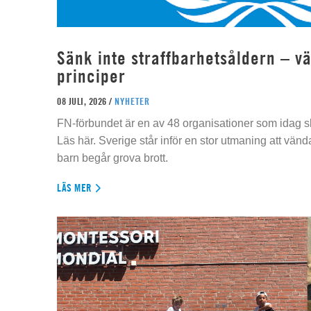
Sänk inte straffbarhetsåldern – vä
principer
08 JULI, 2026 /
NYHETER
FN-förbundet är en av 48 organisationer som idag sk
Läs här. Sverige står inför en stor utmaning att vän
barn begår grova brott.
LÄS MER