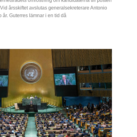
kerhetsrådets omröstning om kandidaterna till posten
Vid årsskiftet avslutas generalsekreterare Antonio
 år. Guterres lämnar i en tid då