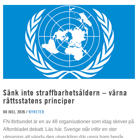
Sänk inte straffbarhetsåldern – värna
rättsstatens principer
08 JULI, 2026 /
NYHETER
FN-förbundet är en av 48 organisationer som idag skriver på
Aftonbladet debatt. Läs här. Sverige står inför en stor
utmaning att vända den utveckling där unga barn begår