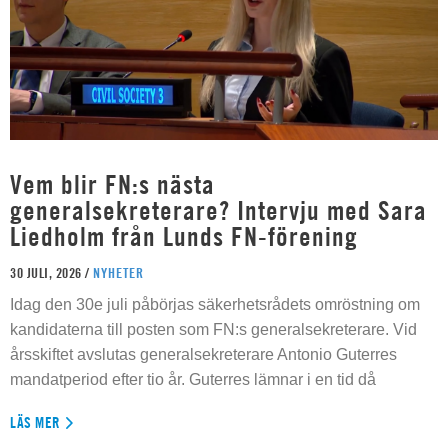
Vem blir FN:s nästa
generalsekreterare? Intervju med Sara
Liedholm från Lunds FN-förening
30 JULI, 2026 /
NYHETER
Idag den 30e juli påbörjas säkerhetsrådets omröstning om
kandidaterna till posten som FN:s generalsekreterare. Vid
årsskiftet avslutas generalsekreterare Antonio Guterres
mandatperiod efter tio år. Guterres lämnar i en tid då
LÄS MER