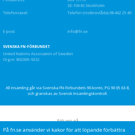
SE-104 65 Stockholm
Telefonväxel:
Telefon (röstbrevlåda) 08-462 25 40
E-post:
info@fn.se
SVENSKA FN-FÖRBUNDET
United Nations Association of Sweden
Org.nr: 802000–9232
All insamling går via Svenska FN-förbundets 90-konto, PG 90 05 63-8,
och granskas av Svensk Insamlingskontroll.
Följ oss på
På fn.se använder vi kakor för att löpande förbättra