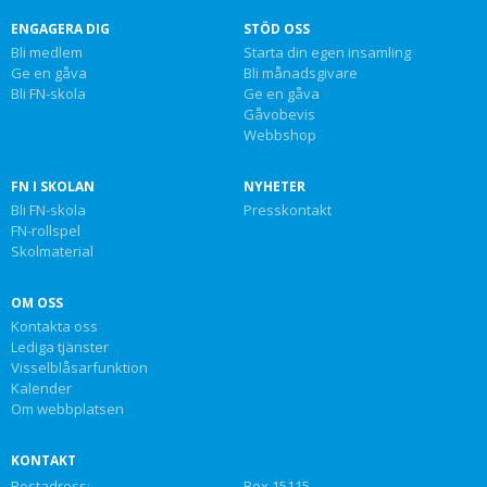
ENGAGERA DIG
STÖD OSS
Bli medlem
Starta din egen insamling
Ge en gåva
Bli månadsgivare
Bli FN-skola
Ge en gåva
Gåvobevis
Webbshop
FN I SKOLAN
NYHETER
Bli FN-skola
Presskontakt
FN-rollspel
Skolmaterial
OM OSS
Kontakta oss
Lediga tjänster
Visselblåsarfunktion
Kalender
Om webbplatsen
KONTAKT
Postadress:
Box 15115