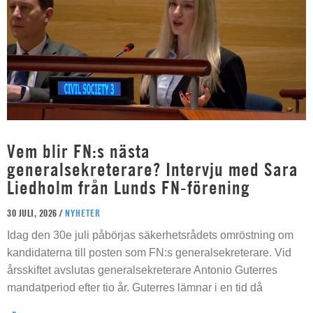
Vem blir FN:s nästa
generalsekreterare? Intervju med Sara
Liedholm från Lunds FN-förening
30 JULI, 2026 /
NYHETER
Idag den 30e juli påbörjas säkerhetsrådets omröstning om
kandidaterna till posten som FN:s generalsekreterare. Vid
årsskiftet avslutas generalsekreterare Antonio Guterres
mandatperiod efter tio år. Guterres lämnar i en tid då