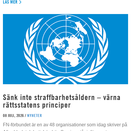
LÄS MER
Sänk inte straffbarhetsåldern – värna
rättsstatens principer
08 JULI, 2026 /
NYHETER
FN-förbundet är en av 48 organisationer som idag skriver på