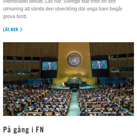
Aftonbladet debatt. Läs här. Sverige står inför en stor
utmaning att vända den utveckling där unga barn begår
grova brott.
LÄS MER
På gång i FN