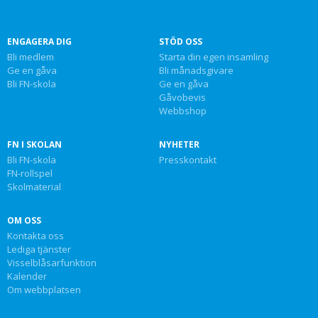
ENGAGERA DIG
STÖD OSS
Bli medlem
Starta din egen insamling
Ge en gåva
Bli månadsgivare
Bli FN-skola
Ge en gåva
Gåvobevis
Webbshop
FN I SKOLAN
NYHETER
Bli FN-skola
Presskontakt
FN-rollspel
Skolmaterial
OM OSS
Kontakta oss
Lediga tjänster
Visselblåsarfunktion
Kalender
Om webbplatsen