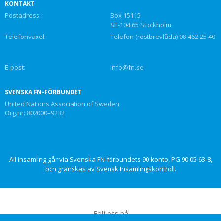
KONTAKT
Postadress:
Box 15115
SE-104 65 Stockholm
Telefonväxel:
Telefon (röstbrevlåda) 08-462 25 40
E-post:
info@fn.se
SVENSKA FN-FÖRBUNDET
United Nations Association of Sweden
Org.nr: 802000–9232
All insamling går via Svenska FN-förbundets 90-konto, PG 90 05 63-8,
och granskas av Svensk Insamlingskontroll.
Följ oss på