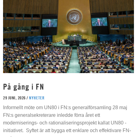
På gång i FN
29 JUNI, 2026 /
NYHETER
Informellt möte om UN80 i FN:s generalförsamling 28 maj
FN:s generalsekreterare inledde förra året ett
moderniserings- och rationaliseringsprojekt kallat UN80 -
initiativet. Syftet är att bygga ett enklare och effektivare FN-