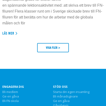
en spännande lektionsaktivitet med: att skriva ett brev till FN-
filuren! Flera klasser runt om i Sverige skickade brev till FN-
filuren för att berätta om hur de arbetar med de globala
målen och för
LÄS MER
VISA FLER >
ENGAGERA DIG
STÖD OSS
Bli medlem
Starta din egen insamling
Ge en gåva
Bli månadsgivare
Bli FN-skola
Ge en gåva
Gåvobevis