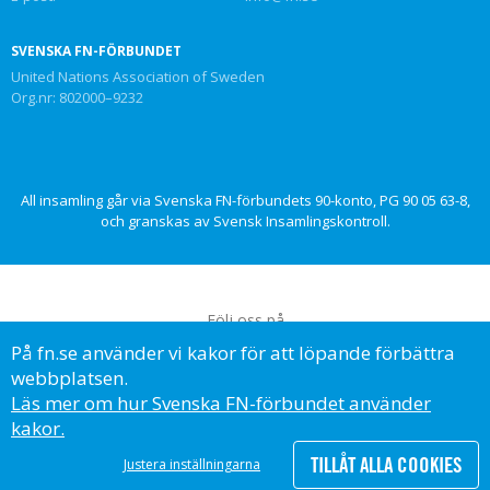
SVENSKA FN-FÖRBUNDET
United Nations Association of Sweden
Org.nr: 802000–9232
All insamling går via Svenska FN-förbundets 90-konto, PG 90 05 63-8,
och granskas av Svensk Insamlingskontroll.
Följ oss på
På fn.se använder vi kakor för att löpande förbättra
webbplatsen.
Läs mer om hur Svenska FN-förbundet använder
kakor.
© Svenska FN-förbundet, 2023
TILLÅT ALLA COOKIES
Justera inställningarna