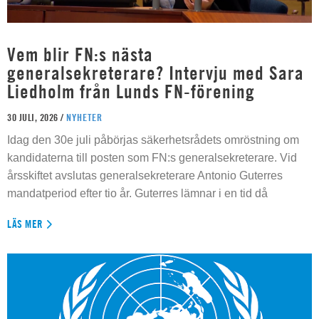
Vem blir FN:s nästa
generalsekreterare? Intervju med Sara
Liedholm från Lunds FN-förening
30 JULI, 2026 /
NYHETER
Idag den 30e juli påbörjas säkerhetsrådets omröstning om
kandidaterna till posten som FN:s generalsekreterare. Vid
årsskiftet avslutas generalsekreterare Antonio Guterres
mandatperiod efter tio år. Guterres lämnar i en tid då
LÄS MER