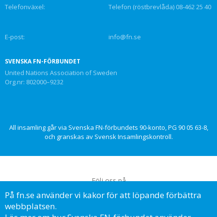
Telefonväxel:
Telefon (röstbrevlåda) 08-462 25 40
E-post:
info@fn.se
SVENSKA FN-FÖRBUNDET
United Nations Association of Sweden
Org.nr: 802000–9232
All insamling går via Svenska FN-förbundets 90-konto, PG 90 05 63-8,
och granskas av Svensk Insamlingskontroll.
Följ oss på
På fn.se använder vi kakor för att löpande förbättra
webbplatsen.