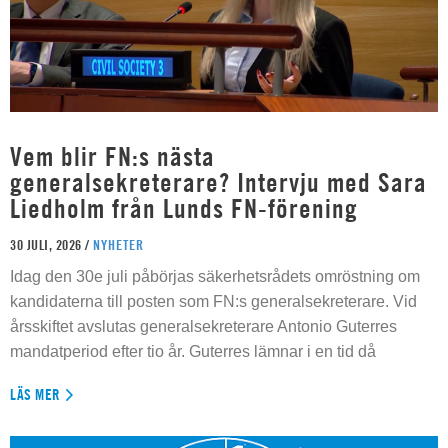
Vem blir FN:s nästa
generalsekreterare? Intervju med Sara
Liedholm från Lunds FN-förening
30 JULI, 2026 /
NYHETER
Idag den 30e juli påbörjas säkerhetsrådets omröstning om
kandidaterna till posten som FN:s generalsekreterare. Vid
årsskiftet avslutas generalsekreterare Antonio Guterres
mandatperiod efter tio år. Guterres lämnar i en tid då
LÄS MER