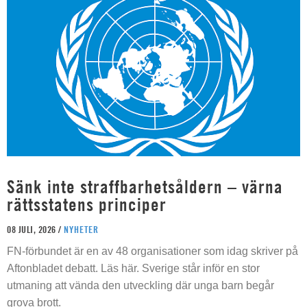
Sänk inte straffbarhetsåldern – värna
rättsstatens principer
08 JULI, 2026 /
NYHETER
FN-förbundet är en av 48 organisationer som idag skriver på
Aftonbladet debatt. Läs här. Sverige står inför en stor
utmaning att vända den utveckling där unga barn begår
grova brott.