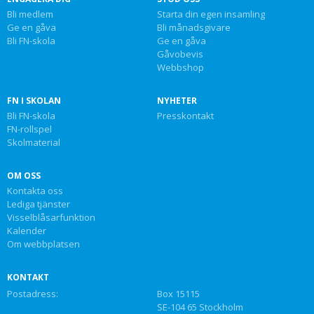
Bli medlem
Starta din egen insamling
Ge en gåva
Bli månadsgivare
Bli FN-skola
Ge en gåva
Gåvobevis
Webbshop
FN I SKOLAN
NYHETER
Bli FN-skola
Presskontakt
FN-rollspel
Skolmaterial
OM OSS
Kontakta oss
Lediga tjänster
Visselblåsarfunktion
Kalender
Om webbplatsen
KONTAKT
Postadress:
Box 15115
SE-104 65 Stockholm