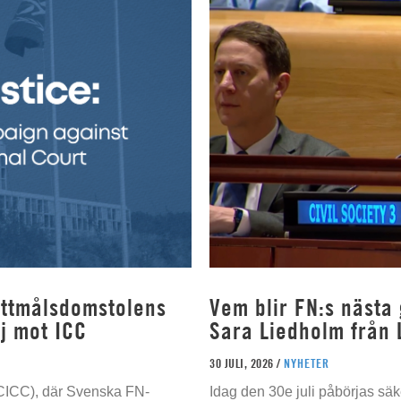
rottmålsdomstolens
Vem blir FN:s nästa
j mot ICC
Sara Liedholm från 
30 JULI, 2026 /
NYHETER
 (CICC), där Svenska FN-
Idag den 30e juli påbörjas sä