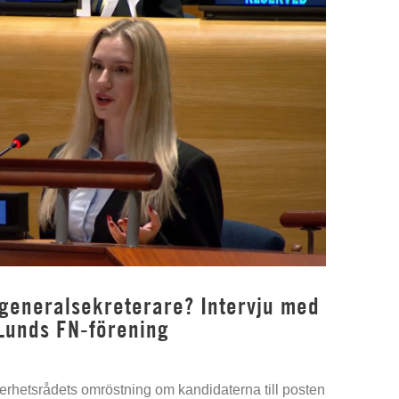
 generalsekreterare? Intervju med
Lunds FN-förening
kerhetsrådets omröstning om kandidaterna till posten