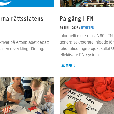
rna rättsstatens
På gång i FN
29 JUNI, 2026 /
NYHETER
Informellt möte om UN80 i FN
generalsekreterare inledde för
river på Aftonbladet debatt.
rationaliseringsprojekt kallat U
da den utveckling där unga
effektivare FN-system
LÄS MER