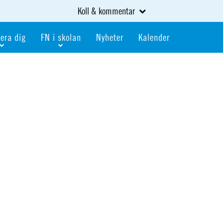
Koll & kommentar
era dig
FN i skolan
Nyheter
Kalender
dlem
Bli FN-skola
gåva
Bli skola med världskoll
heter
av kurser och event
Portalen för FN-skolor
iv i en FN-förening
Portalen för världskoll i skolan
skola
Öppet skolmaterial
 som är ung
Globalis
oll i skolan