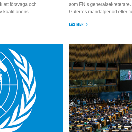
 att försvaga och
som FN:s generalsekreterare. 
 koalitionens
Guterres mandatperiod efter tio
LÄS MER