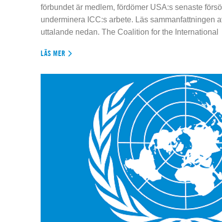
förbundet är medlem, fördömer USA:s senaste försök
underminera ICC:s arbete. Läs sammanfattningen av
uttalande nedan. The Coalition for the International
LÄS MER