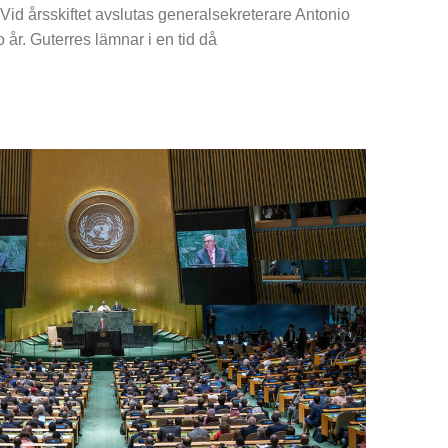
Vid årsskiftet avslutas generalsekreterare Antonio
 år. Guterres lämnar i en tid då