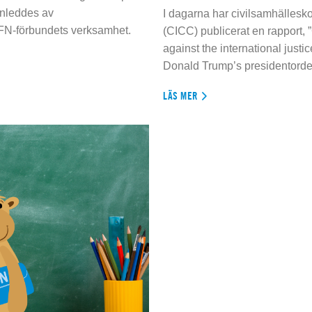
inleddes av
I dagarna har civilsamhällesko
 FN-förbundets verksamhet.
(CICC) publicerat en rapport, 
against the international justi
Donald Trump’s presidentorde
LÄS MER