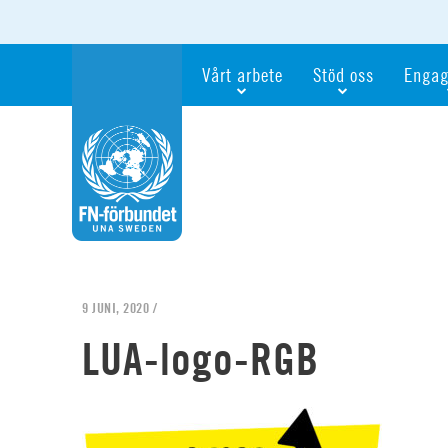
Vårt arbete
Stöd oss
Engag
Våra fokusfrågor
Bli månadsgivare
Bli me
Vi utbildar och informerar
Ge en gåva
Ge en 
Vi stödjer FN:s arbete för flickors rättig
För företag
Ta del 
Vi samarbetar internationellt
Gåvobevis
Bli akt
Agenda 2030
Minnesgåva
Bli FN-
Testamentera
För dig
9 JUNI, 2020 /
Webbshop
Världsk
LUA-logo-RGB