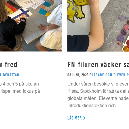
m fred
FN-filuren väcker s
L BERÄTTAR
03 JUNI, 2026 /
LÄRARE OCH ELEVER 
s 4 och 5 på skolan
Under våren besökte vi elever 
ollspel med fokus på
Kista, Stockholm för att ta del
globala målen. Eleverna hade t
introduktionslektion och
LÄS MER