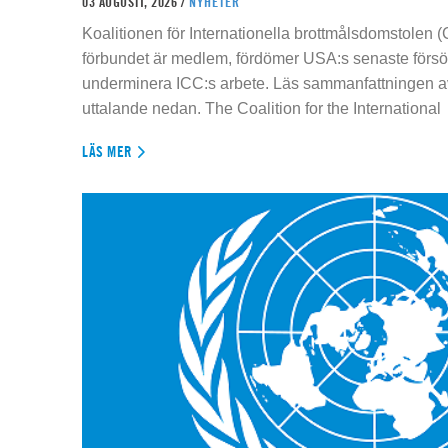
03 AUGUSTI, 2026 /
NYHETER
Koalitionen för Internationella brottmålsdomstolen
förbundet är medlem, fördömer USA:s senaste försök
underminera ICC:s arbete. Läs sammanfattningen av
uttalande nedan. The Coalition for the International
LÄS MER