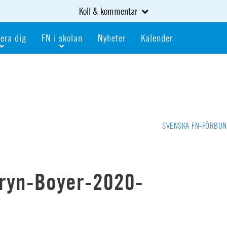
Koll & kommentar
era dig
FN i skolan
Nyheter
Kalender
dlem
Bli FN-skola
gåva
Bli skola med världskoll
heter
av kurser och event
Portalen för FN-skolor
iv i en FN-förening
Portalen för världskoll i skolan
SVENSKA FN-FÖRBU
skola
Öppet skolmaterial
 som är ung
Globalis
oll i skolan
hryn-Boyer-2020-