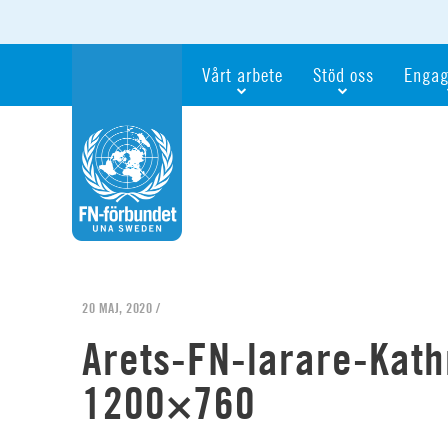
Vårt arbete
Stöd oss
Engag
Våra fokusfrågor
Bli månadsgivare
Bli me
Vi utbildar och informerar
Ge en gåva
Ge en 
Vi stödjer FN:s arbete för flickors rättig
För företag
Ta del 
Vi samarbetar internationellt
Gåvobevis
Bli akt
Agenda 2030
Minnesgåva
Bli FN-
Testamentera
För dig
20 MAJ, 2020 /
Webbshop
Världsk
Arets-FN-larare-Kat
1200×760