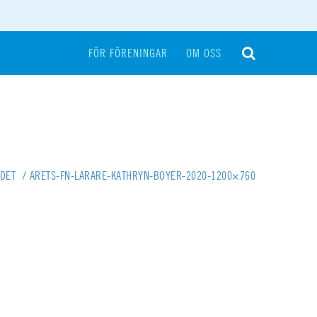
FÖR FÖRENINGAR
OM OSS
NDET
/
ARETS-FN-LARARE-KATHRYN-BOYER-2020-1200×760