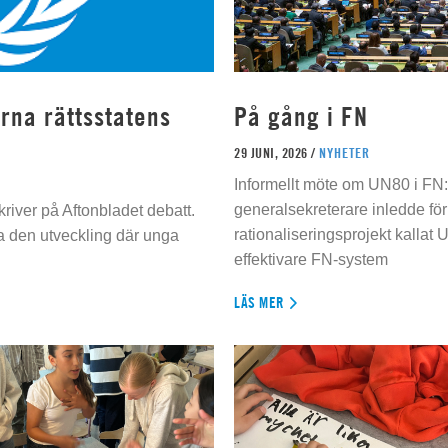
rna rättsstatens
På gång i FN
29 JUNI, 2026 /
NYHETER
Informellt möte om UN80 i FN
generalsekreterare inledde för
river på Aftonbladet debatt.
rationaliseringsprojekt kallat U
da den utveckling där unga
effektivare FN-system
LÄS MER