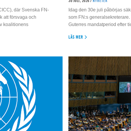
30 JULI, 2026 /
NYHETER
 (CICC), där Svenska FN-
Idag den 30e juli påbörjas sä
 att försvaga och
som FN:s generalsekreterare. 
 koalitionens
Guterres mandatperiod efter tio
LÄS MER