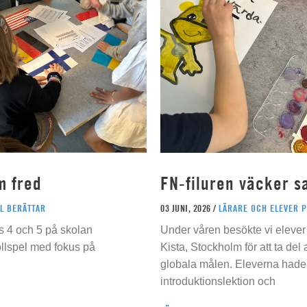
m fred
FN-filuren väcker s
L BERÄTTAR
03 JUNI, 2026 /
LÄRARE OCH ELEVER 
s 4 och 5 på skolan
Under våren besökte vi elever 
ollspel med fokus på
Kista, Stockholm för att ta del
globala målen. Eleverna hade t
introduktionslektion och