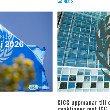
LÄS MER
CICC uppmanar till e
sanktioner mot ICC