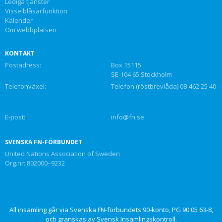
Lediga tjänster
Visselblåsarfunktion
Kalender
Om webbplatsen
KONTAKT
Postadress:
Box 15115
SE-104 65 Stockholm
Telefonväxel:
Telefon (röstbrevlåda) 08-462 25 40
E-post:
info@fn.se
SVENSKA FN-FÖRBUNDET
United Nations Association of Sweden
Org.nr: 802000–9232
All insamling går via Svenska FN-förbundets 90-konto, PG 90 05 63-8,
och granskas av Svensk Insamlingskontroll.