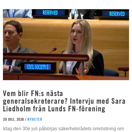
Vem blir FN:s nästa
generalsekreterare? Intervju med Sara
Liedholm från Lunds FN-förening
30 JULI, 2026 /
NYHETER
Idag den 30e juli påbörjas säkerhetsrådets omröstning om