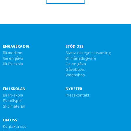
ENGAGERA DIG
STÖD OSS
Bli medlem
Starta din egen insamling
Ge en gåva
Bli månadsgivare
Bli FN-skola
Ge en gåva
Gåvobevis
Webbshop
FN I SKOLAN
NYHETER
Bli FN-skola
Presskontakt
FN-rollspel
Skolmaterial
OM OSS
Kontakta oss