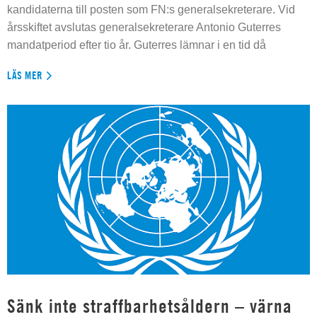
kandidaterna till posten som FN:s generalsekreterare. Vid
årsskiftet avslutas generalsekreterare Antonio Guterres
mandatperiod efter tio år. Guterres lämnar i en tid då
LÄS MER
Sänk inte straffbarhetsåldern – värna