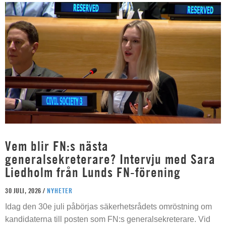
Vem blir FN:s nästa
generalsekreterare? Intervju med Sara
Liedholm från Lunds FN-förening
30 JULI, 2026 /
NYHETER
Idag den 30e juli påbörjas säkerhetsrådets omröstning om
kandidaterna till posten som FN:s generalsekreterare. Vid