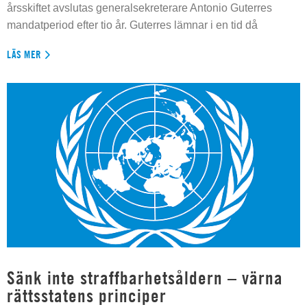
årsskiftet avslutas generalsekreterare Antonio Guterres
mandatperiod efter tio år. Guterres lämnar i en tid då
LÄS MER
Sänk inte straffbarhetsåldern – värna
rättsstatens principer