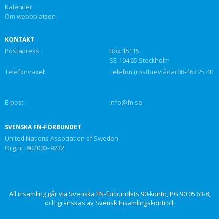
Kalender
Om webbplatsen
KONTAKT
Postadress:
Box 15115
SE-104 65 Stockholm
Telefonväxel:
Telefon (röstbrevlåda) 08-462 25 40
E-post:
info@fn.se
SVENSKA FN-FÖRBUNDET
United Nations Association of Sweden
Org.nr: 802000–9232
All insamling går via Svenska FN-förbundets 90-konto, PG 90 05 63-8,
och granskas av Svensk Insamlingskontroll.