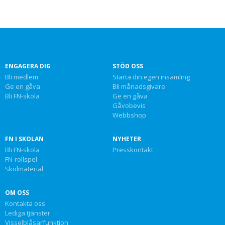
ENGAGERA DIG
STÖD OSS
Bli medlem
Starta din egen insamling
Ge en gåva
Bli månadsgivare
Bli FN-skola
Ge en gåva
Gåvobevis
Webbshop
FN I SKOLAN
NYHETER
Bli FN-skola
Presskontakt
FN-rollspel
Skolmaterial
OM OSS
Kontakta oss
Lediga tjänster
Visselblåsarfunktion