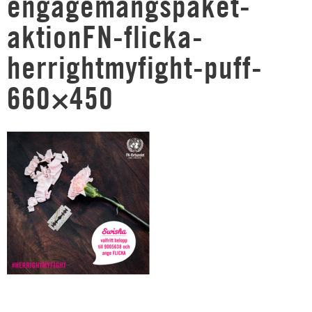
engagemangspaket-
aktionFN-flicka-
herrightmyfight-puff-
660×450