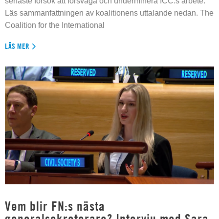
senaste försök att försvaga och underminera ICC:s arbete.
Läs sammanfattningen av koalitionens uttalande nedan. The
Coalition for the International
LÄS MER
Vem blir FN:s nästa
generalsekreterare? Intervju med Sara