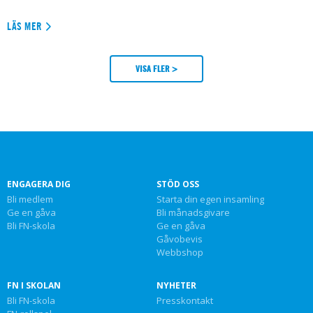
LÄS MER
VISA FLER >
ENGAGERA DIG
STÖD OSS
Bli medlem
Starta din egen insamling
Ge en gåva
Bli månadsgivare
Bli FN-skola
Ge en gåva
Gåvobevis
Webbshop
FN I SKOLAN
NYHETER
Bli FN-skola
Presskontakt