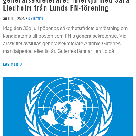
Liedholm från Lunds FN-förening
30 JULI, 2026 /
NYHETER
Idag den 30e juli påbörjas säkerhetsrådets omröstning om
kandidaterna till posten som FN:s generalsekreterare. Vid
årsskiftet avslutas generalsekreterare Antonio Guterres
mandatperiod efter tio år. Guterres lämnar i en tid då
LÄS MER