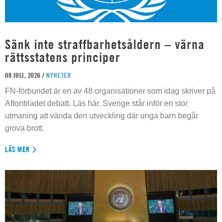
Sänk inte straffbarhetsåldern – värna
rättsstatens principer
08 JULI, 2026 /
NYHETER
FN-förbundet är en av 48 organisationer som idag skriver på
Aftonbladet debatt. Läs här. Sverige står inför en stor
utmaning att vända den utveckling där unga barn begår
grova brott.
LÄS MER