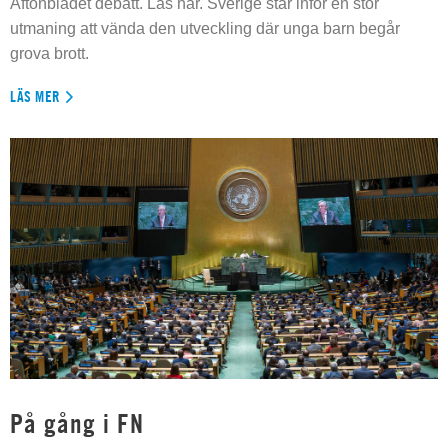
Aftonbladet debatt. Läs här. Sverige står inför en stor
utmaning att vända den utveckling där unga barn begår
grova brott.
LÄS MER
På gång i FN