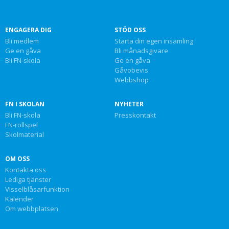
ENGAGERA DIG
STÖD OSS
Bli medlem
Starta din egen insamling
Ge en gåva
Bli månadsgivare
Bli FN-skola
Ge en gåva
Gåvobevis
Webbshop
FN I SKOLAN
NYHETER
Bli FN-skola
Presskontakt
FN-rollspel
Skolmaterial
OM OSS
Kontakta oss
Lediga tjänster
Visselblåsarfunktion
Kalender
Om webbplatsen