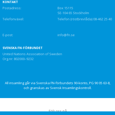
KONTAKT
Postadress:
Box 15115
SE-104 65 Stockholm
Telefonväxel:
Telefon (röstbrevlåda) 08-462 25 40
E-post:
info@fn.se
SVENSKA FN-FÖRBUNDET
United Nations Association of Sweden
Org.nr: 802000–9232
All insamling går via Svenska FN-förbundets 90-konto, PG 90 05 63-8,
och granskas av Svensk Insamlingskontroll.
Följ oss på