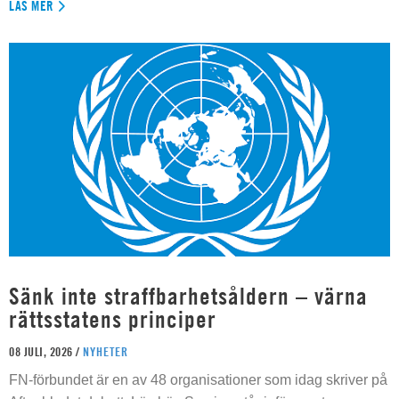
LÄS MER
Sänk inte straffbarhetsåldern – värna
rättsstatens principer
08 JULI, 2026 /
NYHETER
FN-förbundet är en av 48 organisationer som idag skriver på