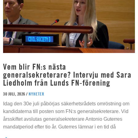
Vem blir FN:s nästa
generalsekreterare? Intervju med Sara
Liedholm från Lunds FN-förening
30 JULI, 2026 /
NYHETER
Idag den 30e juli påbörjas säkerhetsrådets omröstning om
kandidaterna till posten som FN:s generalsekreterare. Vid
årsskiftet avslutas generalsekreterare Antonio Guterres
mandatperiod efter tio år. Guterres lämnar i en tid då