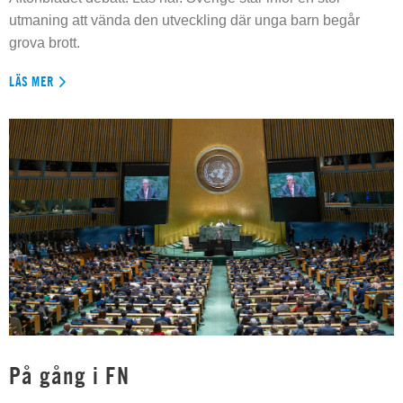
utmaning att vända den utveckling där unga barn begår
grova brott.
LÄS MER
På gång i FN