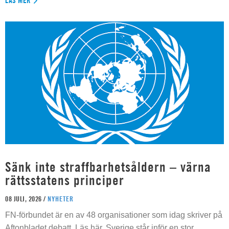
LÄS MER
Sänk inte straffbarhetsåldern – värna
rättsstatens principer
08 JULI, 2026 /
NYHETER
FN-förbundet är en av 48 organisationer som idag skriver på
Aftonbladet debatt. Läs här. Sverige står inför en stor