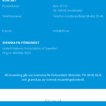
KONTAKT
Postadress:
Box 15115
SE-104 65 Stockholm
Telefonväxel:
Telefon (röstbrevlåda) 08-462 25 40
E-post:
info@fn.se
SVENSKA FN-FÖRBUNDET
United Nations Association of Sweden
Org.nr: 802000–9232
All insamling går via Svenska FN-förbundets 90-konto, PG 90 05 63-8,
och granskas av Svensk Insamlingskontroll.
Följ oss på