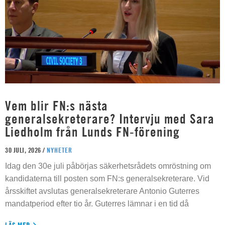
Vem blir FN:s nästa
generalsekreterare? Intervju med Sara
Liedholm från Lunds FN-förening
30 JULI, 2026 /
NYHETER
Idag den 30e juli påbörjas säkerhetsrådets omröstning om
kandidaterna till posten som FN:s generalsekreterare. Vid
årsskiftet avslutas generalsekreterare Antonio Guterres
mandatperiod efter tio år. Guterres lämnar i en tid då