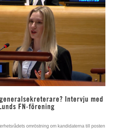
 generalsekreterare? Intervju med
Lunds FN-förening
kerhetsrådets omröstning om kandidaterna till posten