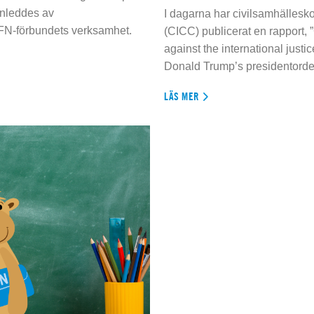
inleddes av
I dagarna har civilsamhällesko
 FN-förbundets verksamhet.
(CICC) publicerat en rapport, 
against the international justi
Donald Trump’s presidentorde
LÄS MER