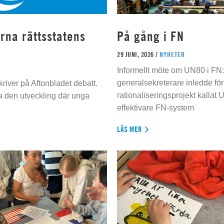
rna rättsstatens
På gång i FN
29 JUNI, 2026 /
NYHETER
Informellt möte om UN80 i FN
generalsekreterare inledde för
river på Aftonbladet debatt.
rationaliseringsprojekt kallat U
da den utveckling där unga
effektivare FN-system
LÄS MER