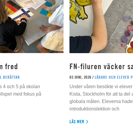
m fred
FN-filuren väcker s
L BERÄTTAR
03 JUNI, 2026 /
LÄRARE OCH ELEVER 
s 4 och 5 på skolan
Under våren besökte vi elever 
ollspel med fokus på
Kista, Stockholm för att ta del
globala målen. Eleverna hade t
introduktionslektion och
LÄS MER