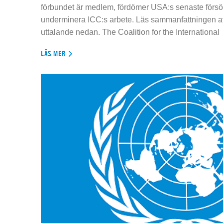
förbundet är medlem, fördömer USA:s senaste försök
underminera ICC:s arbete. Läs sammanfattningen av
uttalande nedan. The Coalition for the International
LÄS MER