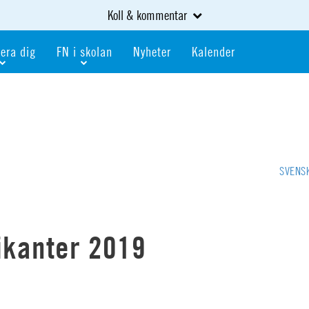
Koll & kommentar
era dig
FN i skolan
Nyheter
Kalender
dlem
Bli FN-skola
gåva
Bli skola med världskoll
heter
av kurser och event
Portalen för FN-skolor
iv i en FN-förening
Portalen för världskoll i skolan
SVENS
skola
Öppet skolmaterial
 som är ung
Globalis
oll i skolan
tikanter 2019