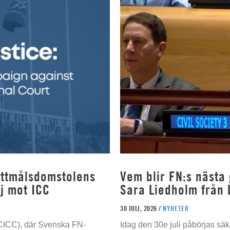
rottmålsdomstolens
Vem blir FN:s nästa
j mot ICC
Sara Liedholm från 
30 JULI, 2026 /
NYHETER
 (CICC), där Svenska FN-
Idag den 30e juli påbörjas sä