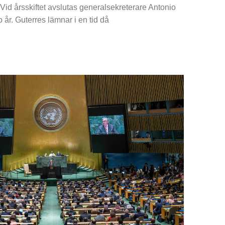
Vid årsskiftet avslutas generalsekreterare Antonio
 år. Guterres lämnar i en tid då