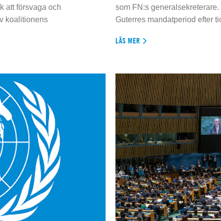
 att försvaga och
som FN:s generalsekreterare. 
 koalitionens
Guterres mandatperiod efter tio
LÄS MER