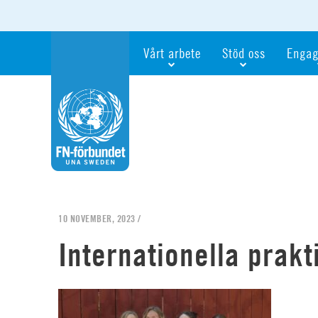
Vårt arbete
Stöd oss
Engag
Våra fokusfrågor
Bli månadsgivare
Bli me
Vi utbildar och informerar
Ge en gåva
Ge en 
Vi stödjer FN:s arbete för flickors rättig
För företag
Ta del 
Vi samarbetar internationellt
Gåvobevis
Bli akt
Agenda 2030
Minnesgåva
Bli FN-
Testamentera
För dig
10 NOVEMBER, 2023 /
Webbshop
Världsk
Internationella prak