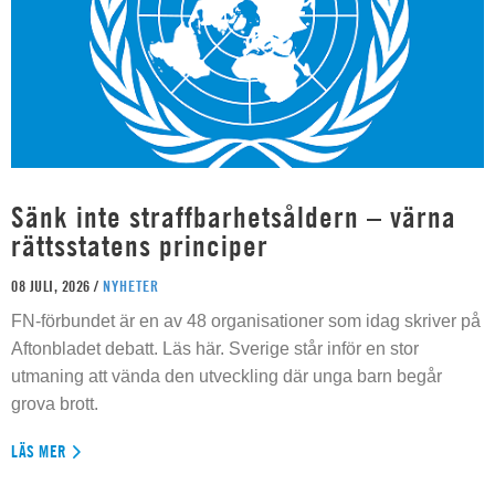
Sänk inte straffbarhetsåldern – värna
rättsstatens principer
08 JULI, 2026 /
NYHETER
FN-förbundet är en av 48 organisationer som idag skriver på
Aftonbladet debatt. Läs här. Sverige står inför en stor
utmaning att vända den utveckling där unga barn begår
grova brott.
LÄS MER