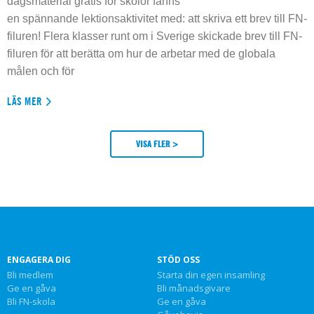
dagsmaterial gratis för skolor fanns
en spännande lektionsaktivitet med: att skriva ett brev till FN-
filuren! Flera klasser runt om i Sverige skickade brev till FN-
filuren för att berätta om hur de arbetar med de globala
målen och för
LÄS MER
VISA FLER >
ENGAGERA DIG
STÖD OSS
Bli medlem
Starta din egen insamling
Ge en gåva
Bli månadsgivare
Bli FN-skola
Ge en gåva