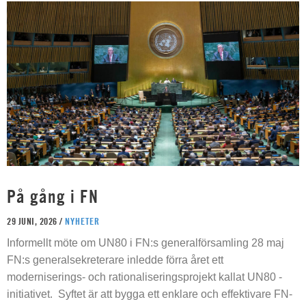
På gång i FN
29 JUNI, 2026 /
NYHETER
Informellt möte om UN80 i FN:s generalförsamling 28 maj
FN:s generalsekreterare inledde förra året ett
moderniserings- och rationaliseringsprojekt kallat UN80 -
initiativet. Syftet är att bygga ett enklare och effektivare FN-