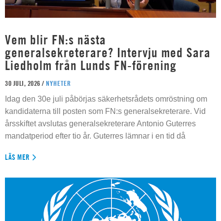
Vem blir FN:s nästa
generalsekreterare? Intervju med Sara
Liedholm från Lunds FN-förening
30 JULI, 2026 /
NYHETER
Idag den 30e juli påbörjas säkerhetsrådets omröstning om
kandidaterna till posten som FN:s generalsekreterare. Vid
årsskiftet avslutas generalsekreterare Antonio Guterres
mandatperiod efter tio år. Guterres lämnar i en tid då
LÄS MER