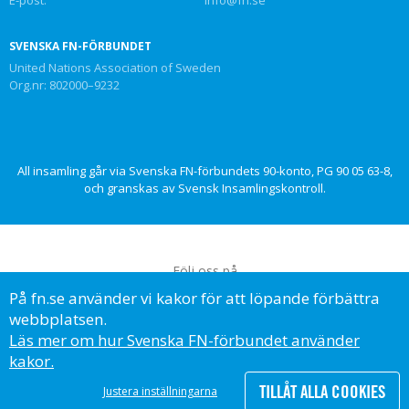
SVENSKA FN-FÖRBUNDET
United Nations Association of Sweden
Org.nr: 802000–9232
All insamling går via Svenska FN-förbundets 90-konto, PG 90 05 63-8,
och granskas av Svensk Insamlingskontroll.
Följ oss på
På fn.se använder vi kakor för att löpande förbättra
webbplatsen.
Läs mer om hur Svenska FN-förbundet använder
kakor.
© Svenska FN-förbundet, 2023
TILLÅT ALLA COOKIES
Justera inställningarna