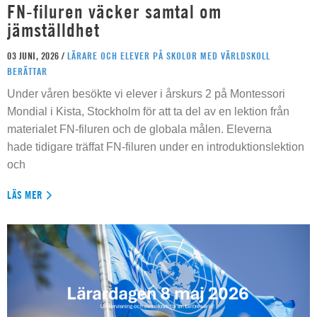
FN-filuren väcker samtal om
jämställdhet
03 JUNI, 2026 /
LÄRARE OCH ELEVER PÅ SKOLOR MED VÄRLDSKOLL
BERÄTTAR
Under våren besökte vi elever i årskurs 2 på Montessori
Mondial i Kista, Stockholm för att ta del av en lektion från
materialet FN-filuren och de globala målen. Eleverna
hade tidigare träffat FN-filuren under en introduktionslektion
och
LÄS MER