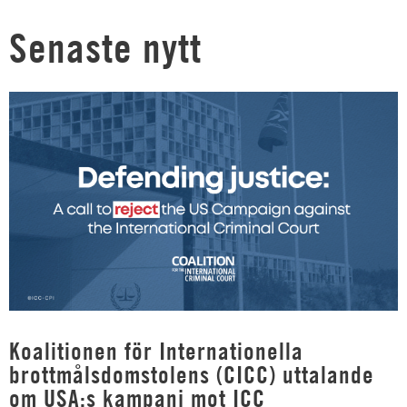
Senaste nytt
Koalitionen för Internationella
brottmålsdomstolens (CICC) uttalande
om USA:s kampanj mot ICC